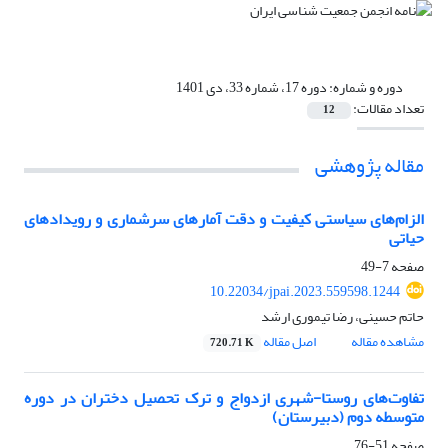
دوره و شماره:
دوره 17، شماره 33، دی 1401
تعداد مقالات:
12
مقاله پژوهشی
الزام‌های سیاستی کیفیت و دقت آمار‌های سرشماری و رویدادهای
حیاتی
صفحه
7-49
10.22034/jpai.2023.559598.1244
حاتم حسینی، رضا تیموری ارشد
مشاهده مقاله
اصل مقاله
720.71 K
تفاوت‌های روستا-شهری ازدواج و ترک تحصیل دختران در دوره
متوسطه دوم (دبیرستان)
صفحه
51-76