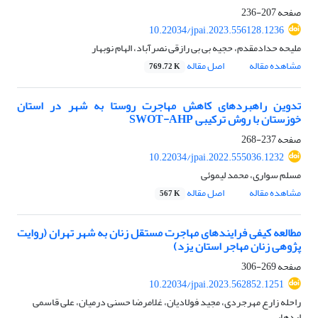
صفحه
207-236
10.22034/jpai.2023.556128.1236
ملیحه حدادمقدم، حجیه بی بی رازقی نصرآباد، الهام نوبهار
مشاهده مقاله
اصل مقاله
769.72 K
تدوین راهبردهای کاهش مهاجرت روستا به شهر در استان
خوزستان با روش ترکیبی SWOT-AHP
صفحه
237-268
10.22034/jpai.2022.555036.1232
مسلم سواری، محمد لیموئی
مشاهده مقاله
اصل مقاله
567 K
مطالعه کیفی فرایندهای مهاجرت مستقل زنان به شهر تهران (روایت
پژوهی زنان مهاجر استان یزد)
صفحه
269-306
10.22034/jpai.2023.562852.1251
راحله زارع مهرجردی، مجید فولادیان، غلامرضا حسنی درمیان، علی قاسمی
اردهایی