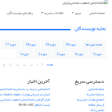
صفحه اصلی
مرور
اطلاعات نشریه
راهنمای نویسندگان
نمایه نویسندگان
همه دوره ها
دوره 20
دوره 19
دوره 18
دوره 17
دوره 5
دوره 4
دوره 3
دوره 2
دوره 1
همه
آ
ا
ب
پ
ت
ث
ج
دسترسی سریع
آخرین اخبار
صفحه اصلی
اختصاص «رتبه ب» به نشریه نامه انج
درباره نشریه
ایران در ارزیابی وزارت علوم، تحقیقات و
اعضای هیات تحریریه
قرار گرفتن نامه انجمن جمعیت شناسی ا
ارسال مقاله
لیست انتظار
1402-06-08
تماس با ما