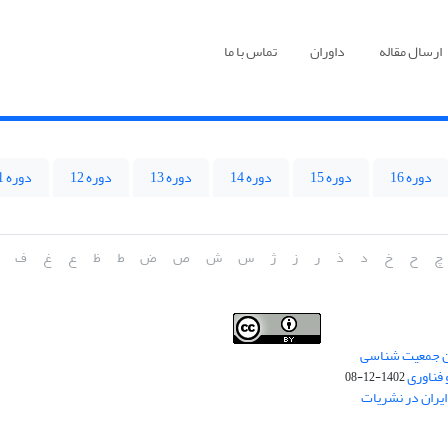
ارسال مقاله
داوران
تماس با ما
دوره 16
دوره 15
دوره 14
دوره 13
دوره 12
دوره 11
چ
ح
خ
د
ذ
ر
ز
ژ
س
ش
ص
ض
ط
ظ
ع
غ
ف
من جمعیت شناسی
Creative Commons
This work is licensed under a
 فناوری
Attribution 4.0 International License
1402-12-08
.
یران در نشریات