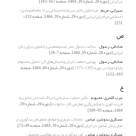
در ایران
[دوره 20، شماره 39، 1404، صفحه 167-183]
سهرابی، مریم
فراتحلیل تاثیر سرمایه اجتماعی بر ادغام اقتصادی-
اجتماعی مهاجران ایرانی
[دوره 20، شماره 39، 1404، صفحه 233-
251]
ص
صادقی، رسول
ساخت جدول عمر چند‌وضعیتی زناشویی برای زنان
ایرانی
[دوره 20، شماره 39، 1404، صفحه 7-28]
صادقی، رسول
پویایی جمعیت ایران و استان‌های آن: تحلیل ممنتوم
پایا و ناپایا در دوره 1395-1375
[دوره 20، شماره 40، 1404، صفحه
103-122]
ع
عرب کلمری، محبوبه
تأثیر حمایت سازمانی ادراک شده بر تمایل به
فرزندآوری با میانجی‌گری تعارض کار-خانواده
[دوره 20، شماره 39،
1404، صفحه 93-109]
عسکری ندوشن، عباس
تمایلات باروری و موانع تحقق فرزندآوری در
میان زنان شاغل در ایران
[دوره 20، شماره 39، 1404، صفحه 49-72]
عسکری ندوشن، عباس
فرزندآوری در پرتو عقلانیت محصور؛