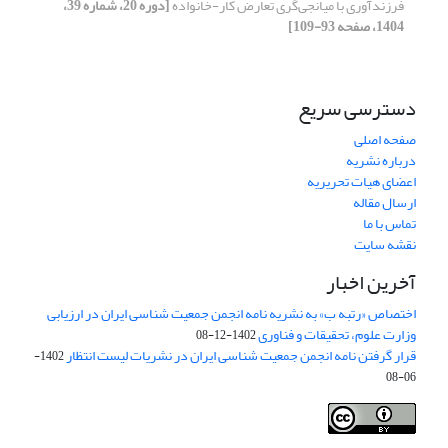
فرزندآوری با میانجی‌گری تعارض کار-خانواده
[دوره 20، شماره 39،
1404، صفحه 93-109]
دسترسی سریع
صفحه اصلی
درباره نشریه
اعضای هیات تحریریه
ارسال مقاله
تماس با ما
نقشه سایت
آخرین اخبار
اختصاص «رتبه ب» به نشریه نامه انجمن جمعیت شناسی ایران در ارزیابی
وزارت علوم، تحقیقات و فناوری
1402-12-08
قرار گرفتن نامه انجمن جمعیت شناسی ایران در نشریات لیست انتظار
1402-
06-08
Creative Commons Attribution 4.0
This work is licensed under a