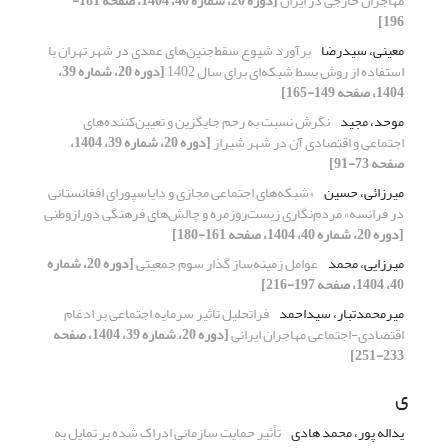
مهاجران خارجی در ایران
[دوره 20، شماره 40، 1404، صفحه 181-
196]
معینی، سیدرضا
برآورد شیوع سقط‌جنین‌های عمدی در شهر تهران با
استفاده از روش بسط شبکه‌ای برای سال 1402
[دوره 20، شماره 39،
1404، صفحه 149-165]
موحد، مجید
نگرش نسبت به رحم جایگزین و تعیین‌کننده‌های
اجتماعی و اقتصادی آن در شهر شیراز
[دوره 20، شماره 39، 1404،
صفحه 73-91]
میرزائی، حسین
«شبکه‌های اجتماعی مجازی و دایاسپورای افغانستانی
در فرانسه» مردم‌نگاری زیست‌روزمره و چالش‌های فرهنگی دورازوطنی
[دوره 20، شماره 40، 1404، صفحه 161-180]
میرزایی، محمد
عوامل زمینه‌ساز گذار سوم جمعیتی
[دوره 20، شماره
40، 1404، صفحه 197-216]
میرمحمدتبار، سیداحمد
فراتحلیل تاثیر سرمایه اجتماعی بر ادغام
اقتصادی-اجتماعی مهاجران ایرانی
[دوره 20، شماره 39، 1404، صفحه
233-251]
ی
یداله پور، محمد هادی
تأثیر حمایت سازمانی ادراک شده بر تمایل به