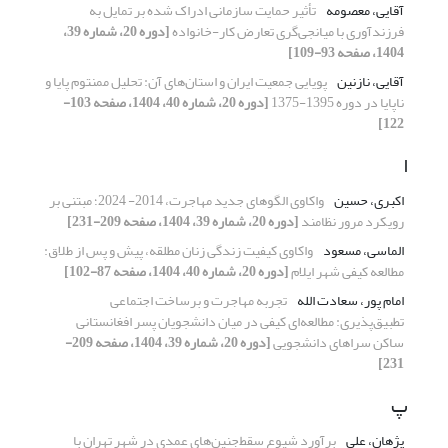
آقایی، معصومه
تأثیر حمایت سازمانی ادراک شده بر تمایل به
فرزندآوری با میانجی‌گری تعارض کار-خانواده
[دوره 20، شماره 39،
1404، صفحه 93-109]
آقایی، نازنین
پویایی جمعیت ایران و استان‌های آن: تحلیل ممنتوم پایا و
ناپایا در دوره 1395-1375
[دوره 20، شماره 40، 1404، صفحه 103-
122]
ا
اکبری، حسین
واکاوی الگوهای جدید مهاجرت، 2014- 2024؛ مبتنی بر
رویکرد مرور نظامند
[دوره 20، شماره 39، 1404، صفحه 209-231]
الماسی، مسعود
واکاوی کیفیت زندگی زنان مطلقه، پیش و پس از طلاق:
مطالعه کیفی شهر ایلام
[دوره 20، شماره 40، 1404، صفحه 87-102]
امام پور، سعادت الله
تجربه مهاجرت و برساخت اجتماعی
تطبیق‌پذیری: مطالعه‌ای کیفی در میان دانشجویان پسر افغانستانی
ساکن سراهای دانشجویی
[دوره 20، شماره 39، 1404، صفحه 209-
231]
پ
پژهان، علی
برآورد شیوع سقط‌جنین‌های عمدی در شهر تهران با