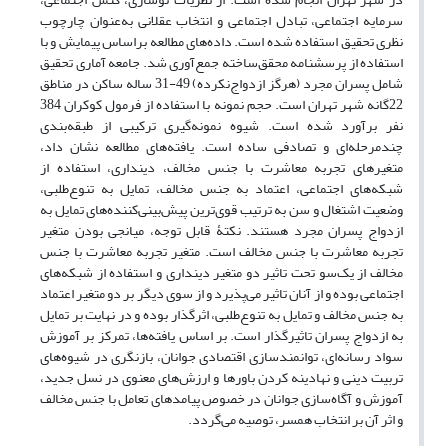
سرمایه اجتماعی، تبادل اجتماعی و انتخاب عقلانی به‌عنوان چارچوب
نظری تحقیق استفاده شده است. داده‌های مطالعه براساس پیمایش و با
استفاده از پرسشنامه محقق‌ساخته جمع‌آوری شد. جامعه آماری تحقیق
شامل پسران مجرد (هرگز ازدواج‌نکرده) 49-31 ساله ساکن در مناطق
22گانه شهر تهران است. حجم نمونه با استفاده از فرمول کوکران 384
نفر برآورد شده است. شیوه نمونه‌گیری ترکیبی از طبقه‌بندی
چندمرحله‌ای و تصادفی ساده است. یافته‌های مطالعه نشان داد،
متغیرهای تجربه معاشرت با جنس مخالف، دینداری، استفاده از
شبکه‌های اجتماعی، اعتماد به جنس مخالف، تمایل به تنوع‌طلبی،
وضعیت اشتغال و سن
به ترتیب
قوی‌ترین پیش‌بینی‌کننده‌های تمایل به
ازدواج پسران مجرد هستند. نکتۀ قابل توجه، میانجی بودن متغیر
تجربه معاشرت با جنس مخالف است. متغیر تجربه معاشرت با جنس
مخالف از یک‌سو تحت تاثیر دو متغیر دینداری و استفاده از شبکه‌های
اجتماعی بوده و از آنان تاثیر می‌پذیرد و از سوی دیگر بر دو متغیر اعتماد
به جنس مخالف و تمایل به تنوع‌طلبی، اثرگذار بوده و در نهایت بر تمایل
به ازدواج پسران تاثیرگذار است. بر اساس یافته‌ها، تمرکز بر آموزش
سواد رسانه‌ای، توانمندسازی اقتصادی جوانان، بازنگری در شیوه‌های
تربیت دینی و نهادینه کردن باورها و ارزش‌های معنوی در نسل جدید،
آموزش و آگاه‌سازی جوانان در خصوص پیامدهای تعامل با جنس مخالف
و اثر آن بر انتخاب همسر، توصیه می‌گردد.