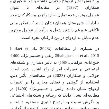
بر کاهش تأخیر ازدواج دختران داشته باشد. شکوری و
همکاران (1397) در مقاله‌‌ای با عنوان
عوامل
موثر
بر
عدم
تمایل
به
ازدواج
در
بین
کارکنان
مجر
د
ادارات
شهرستان
همدان نشان دادند که تمکن مالی
ناکافی علیرغم داشتن شغل و درآمد از عوامل موثربر
عدم تمایل به ازدواج در
بین
کارکنان
مجرد است.
در بسیاری از مطالعات (
Joulaei et al., 2023;
؛
Shahghasemi et al., 2015
؛
زلقی و حسینی‌نژاد،
1400
، 1400
خلج‌آبادی فراهانی
) به تاثیر دینداری و شبکه‌های
اجتماعی بر تغییرات امر ازدواج اشاره شده است.
جولایی و همکاران (2023) در مطالعه‌ای تأثیر دین،
استفاده از گوشی و فضای مجازی را بر تغییرات
ازدواج نشان دادند. زلقی و حسینی‌نژاد (1400) در
مطالعه‌ای نشان دادند که رسانه و شبکه‌های اجتماعی
بر نگرش نسبت به ازدواج تاثیری مستقیم داشته و
متغیر میانجی دینداری به‌عنوان تعدیل‌کننده و اثرگذار بر