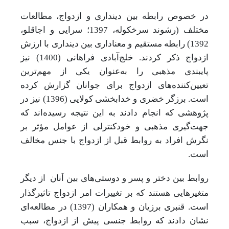
در خصوص رابطه بین دینداری و ازدواج، مطالعات
مختلف (رشوند سرخکوله، 1397؛ سرایی و اجاقلو،
1392) رابطه مستقیم و معناداری بین دینداری با ارزش
ازدواج ذکر کردند. خلج‌آبادی فراهانی (1400) نیز
پایبندی مذهبی را به‌عنوان یکی از مهم‌ترین
تعیین‌کننده‌های ازدواج برای جوانان گزارش کرده
است. برزگر خضری و خدابخشی کولایی (1396) نیز در
پژوهشی که انجام دادند به این نتیجه رسیده‌اند که
جهت‌گیری مذهبی و خودکنترلی از عوامل مؤثر بر
نگرش افراد به روابط قبل از ازدواج با جنس مخالف
است.
روابط بین دختر و پسر و دوستی‌های بین آنان
از دیگر
متغیرهایی هستند که بر تغییرات امر ازدواج تاثیرگذار
است. قنبری برزیان و همکاران (1397) در مطالعه‌ای
نشان دادند که روابط جنسی پیش از ازدواج، سبب