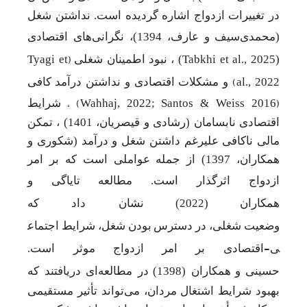
در تغییرات ازدواج اشاره گردیده است. نداشتن شغل
(محمدی‌سیف
و عارف، 1394)، نگرانی‌های اقتصادی
(
(
Tabkhi et al., 2025
) ، نبود
اطمینان شغلی
Tyagi et
)
al., 2022
و مشکلات
اقتصادی
و نداشتن
درآمد
کافی
) ،
(
Wahhaj, 2022; Santos & Weiss 2016
شرایط
اقتصادی نابسامان (رشادی و قیصریان، 1401) ، تمکن
مالی ناکافی علیرغم داشتن شغل و درآمد (شکوری و
همکاران، 1397) از جمله عواملی است که بر امر
ازدواج اثرگذار است. مطالعه
تایاگی و
همکاران
(2022)
نشان داد که
وضعیت
شغلی،
در
دسترس
بودن
شغل،
شرایط
اجتماع
-
ی
اقتصادی بر
امر
ازدواج
موثر است.
حسینی
و
همکاران (1398)
در مطالعه‌ای دریافتند که
بهبود شرایط اشتغال مردان، می‌تواند تأثیر مستقیمی