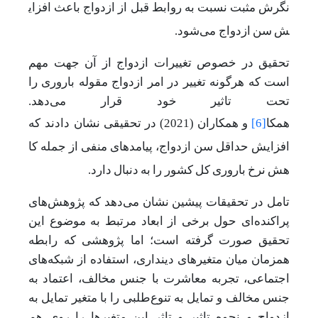
نگرش
مثبت
نسبت
به
روابط
قبل
از
ازدواج
باعث
افزای
ش
سن
ازدواج می‌شود.
تحقیق در خصوص تغییرات ازدواج از آن جهت مهم
است که هرگونه تغییر در امر ازدواج مقوله باروری را
تحت تاثیر خود قرار می‌دهد.
همکا
[6]
و
همکاران
(2021) در
تحقیقی
نشان دادند که
افزایش
حداقل
سن
ازدواج،
پیامدهای
منفی
از
جمله
کا
هش
نرخ
باروری
کل
کشور را
به
دنبال
دارد.
تامل در تحقیقات پیشین نشان می‌دهد که پژوهش‌های
پراکنده‌ای حول برخی از ابعاد مرتبط به موضوع این
تحقیق صورت گرفته است؛ اما پژوهشی که رابطه
همزمان میان متغیرهای دینداری، استفاده از شبکه‌های
اجتماعی، تجربه معاشرت با جنس مخالف، اعتماد به
جنس مخالف و تمایل به تنوع‎‌طلبی را با متغیر تمایل به
ازدواج و نحوه تاثیر و تاثر این متغیرها را روی هم