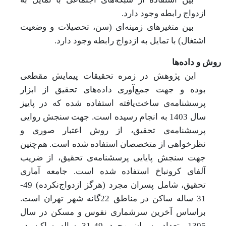
ازدواج
رابطه وجود
دارد.
بین
متغیرهای زمینه‌ای (سن، تحصیلات و وضعیت
اشتغال) با
تمایل به ازدواج
رابطه وجود
دارد.
روش و داده‌ها
این
پژوهش
در زمره تحقیقات پیمایش مقطعی
بوده و جهت جمع‌آوری داده‌های تحقیق از ابزار
پرسشنامه‌ی ساخت‌یافته استفاده شده که در پاییز
سال 1403 به انجام رسیده است. جهت سنجش روایی
پرسشنامه‌ی
تحقیق، از
روش اعتبار صوری و
نظرخواهی از متخصصان
استفاده شده است. هم‌چنین
جهت سنجش پایایی پرسشنامه‌ی
تحقیق، از ضریب
آلفای کرونباخ استفاده شده است. جامعه آماری
تحقیق، شامل پسران مجرد (هرگز ازدواج‌نکرده) 49-
31 ساله ساکن در مناطق 22گانه شهر تهران است.
براساس
آخرین
سرشماری
نفوس
و
مسکن
در سال
1395، تعداد پسران مجرد 49-31 ساله ساکن در