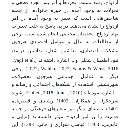
ازدواج، رشد نسبت مجردها و افزایش تجرد قطعی و
تحولات به وجود آمده در حوزه خانواده، از جمله
شاخص‌هایی است که تغییر به وجود آمده در امر
ازدواج را نشان می‌دهند. در پی پاسخ به علت تغییرات
نهاد ازدواج، تحقیقات مختلفی انجام شده است. برخی
از مطالعات به علل و عوامل اقتصادی هم‌چون
مشکلات
اقتصادی، نداشتن شغل، نداشتن
درآمد،
نبود
اطمینان شغلی و ... اشاره داشته‌اند (
Tyagi et al,
2022; Wahhaj, 2022; Santos & Weiss, 2016
). برخی
دیگر به عوامل اجتماعی هم‌چون تحصیلات،
شهرنشینی، استفاده از شبکه‌های اجتماعی و رسانه و
...
اشاره نموده‌اند (
Cohen, 2018; Jones, 2010
؛ رشوند
سرخکوله و همکاران، 1402؛ رشادی و قیصریان،
1401). دسته‌ای دیگر نیز متغیرهای فرهنگی از جمله
قومیت را بر امر ازدواج مؤثر دانسته‌اند (ترابی و
عابدینی، 1403؛ عباسی شوازی و خانی، 1388). این