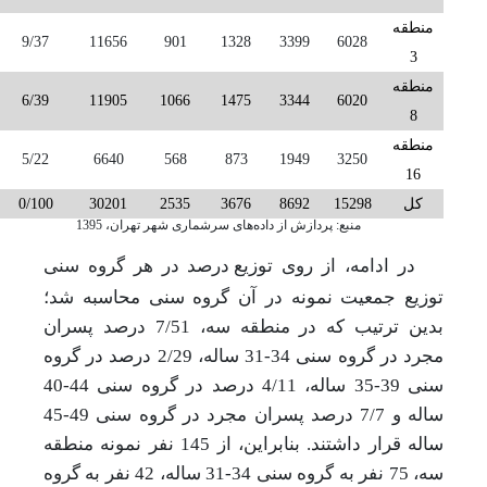
منطقه
9/37
11656
901
1328
3399
6028
3
منطقه
6/39
11905
1066
1475
3344
6020
8
منطقه
5/22
6640
568
873
1949
3250
16
کل
15298
8692
3676
2535
30201
0/100
منبع: پردازش از داده‌های سرشماری شهر تهران، 1395
در ادامه، از روی
توزیع
درصد در هر گروه سنی
توزیع جمعیت نمونه در آن گروه سنی محاسبه شد؛
بدین ترتیب که در منطقه سه، 7/51 درصد پسران
مجرد در گروه سنی 34-31 ساله، 2/29 درصد در گروه
سنی 39-35 ساله، 4/11 درصد در گروه سنی 44-40
ساله و 7/7 درصد پسران مجرد در گروه سنی 49-45
ساله قرار داشتند. بنابراین، از 145 نفر نمونه منطقه
سه، 75 نفر به گروه سنی 34-31 ساله، 42 نفر به گروه