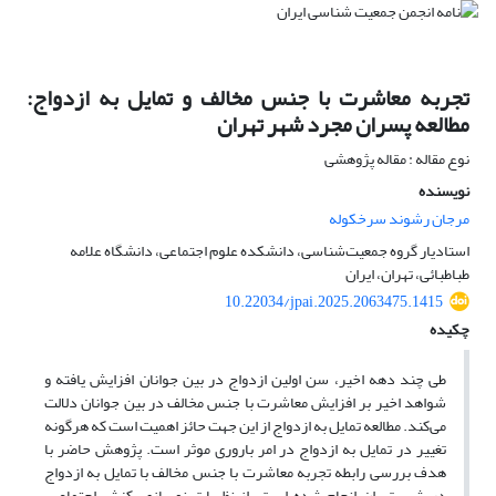
تجربه معاشرت با جنس مخالف و تمایل به ازدواج:
مطالعه‌ پسران مجرد شهر تهران
نوع مقاله : مقاله پژوهشی
نویسنده
مرجان رشوند سرخکوله
استادیار گروه جمعیت‌شناسی، دانشکده علوم اجتماعی، دانشگاه علامه
طباطبائی، تهران، ایران
10.22034/jpai.2025.2063475.1415
چکیده
طی چند دهه اخیر، سن اولین ازدواج در بین جوانان افزایش یافته و
شواهد اخیر بر افزایش معاشرت‌ با جنس مخالف در بین جوانان دلالت
می‌کند. مطالعه تمایل به ازدواج از این جهت حائز اهمیت است که هرگونه
تغییر در تمایل به ازدواج در امر باروری موثر است. پژوهش حاضر با
هدف بررسی رابطه تجربه معاشرت با جنس مخالف با تمایل به ازدواج
در شهر تهران انجام شده است.
از نظریات نوسازی، کنش اجتماعی،