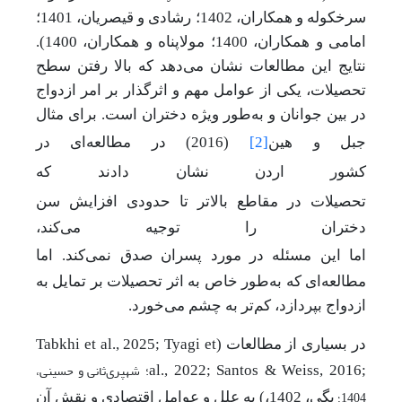
سرخکوله و همکاران، 1402؛ رشادی و قیصریان، 1401؛
امامی و همکاران، 1400؛ مولاپناه و همکاران، 1400).
نتایج این مطالعات نشان می‌دهد که بالا رفتن سطح
تحصیلات، یکی از عوامل مهم و اثرگذار بر امر ازدواج
در بین جوانان و به‌طور ویژه دختران است. برای مثال
جبل
و
هین
[2]
(2016)
در
مطالعه‌ای
در
کشور
اردن
نشان
دادند که
تحصیلات
در
مقاطع
بالاتر
تا
حدودی
افزایش
سن
دختران را توجیه می‌کند،
اما
این
مسئله
در
مورد
پسران
صدق
نمی‌کند. اما
مطالعه‌ای که به‌طور خاص به اثر تحصیلات بر تمایل به
ازدواج بپردازد، کم‌تر به چشم می‌‎خورد.
در بسیاری از مطالعات (
Tabkhi et al., 2025; Tyagi et
؛
شهپری‌ثانی و حسینی،
al., 2022; Santos & Weiss, 2016;
1404؛
بگی، 1402،) به علل و عوامل اقتصادی و نقش آن