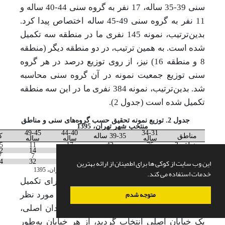
سنی 39-35 ساله، 17 نفر به گروه سنی 44-40 ساله و
11 نفر به گروه سنی 49-45 ساله اختصاص پیدا کرد.
بدین‌ترتیب، نمونه 145 نفری ما در منطقه سه تکمیل
شده است. به همین ترتیب، در دو منطقه دیگر (منطقه
8 و منطقه 16) نیز، از روی توزیع درصد در هر گروه
سنی توزیع جمعیت نمونه در آن گروه سنی محاسبه
شد. بدین‌ترتیب، نمونه 384 نفری ما در این سه منطقه
تکمیل شده است (جدول 2).
جدول 2. توزیع نمونه تحقیق حسب گروه‌های سنی و مناطق
منتخب شهر تهران، 1395
49-45
44-40
34-31
مناطق
39-35 ساله
ک
ساله
ساله
ساله
منطقه 3
75
42
17
11
5
منطقه 8
76
43
19
14
2
منطقه 16
43
26
11
7
7
این وب سایت از کوکی ها برای اطمینان از ارائه بهترین
کل
194
111
47
32
4
منبع: پردازش از داده‌های سرشماری شهر تهران، 1395
خدمات استفاده می کند.
پس از آموزش نکات لازم به پرسشگران برای تکمیل
متوجه شدم
پرسشنامه‌ها، ابتدا چند میدان اصلی مناطق مورد نظر
(3، 8 و 16) انتخاب گردید، سپس از هر میدان اصلی،
یک خیابان اصلی انتخاب گردید، از هر خیابان به‌طور