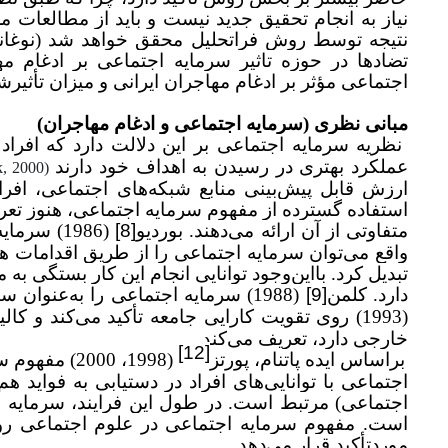
نیاز به انجام تحقیق جدید نیست و باید از مطالعات م
تضادها در حوزه تاثیر سرمایه اجتماعی بر ادغام م
اجتماعی مؤثر بر ادغام مهاجران ایرانی و میزان تأثی
مبانی نظری (سرمایه اجتماعی و ادغام مهاجران)
نظریه سرمایه اجتماعی بر این دلالت دارد که افراد
عملکرد بهتری در رسیدن به اهداف خود دارند
, 2000
(
ارزش قابل پیش
بینی منابع شبکه
های اجتماعی، افر
استفاده گسترده از مفهوم سرمایه اجتماعی، هنوز تعر
متفاوتی از آن ارائه می
دهند. بوردیو
[8]
(1986) سرمایه اجتماعی را یک صفت افراد در بستر و شرایط اجتماعی می
واقع می
توان سرمایه اجتماعی را از طریق اقدامات ه
تبدیل کرد. بااین‌وجود توانایی انجام این کار بستگی به
دارد. کلمن
[9]
(1988) سرمایه اجتماعی را به‌عنوان ساختار اجتماعی برای ارتقای اقدامات افراد توصیف می
(1993) روی تقویت کارایی جامعه تأکید می
کند و کالی
خارجی دارد، تعریف می
کند.
[12]
براساس ایده پاتنام، پورتز
(1998، 000
اجتماعی با توانایی
های افراد در دستیابی به فواید 
اجتماعی) مرتبط است. در طول این فرایند، سرمایه ا
است. مفهوم سرمایه اجتماعی در علوم اجتماعی رواج
موردتأکید قرار می
دهد.