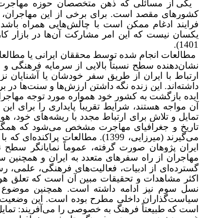
یکی از مسائلی که ذهن متخصصان حوزه مهاجرت و
کشورهای مقصد است. برای برخی از این مهاجران، با
فرایند ادغام ممکن است با چالش‌هایی همراه باشد
یکسان نیست که این امر مشارکت آن‌ها در بازار کا
1401).
مطالعات انجام شده توسط محققان ایرانی یا مطالعات 
نشان‌دهنده سطح نسبتاً بالایی از سرمایه فرهنگی و 
ارتباط با ایران از طریق سفر خودشان یا آشنایان نزد
داشته‌اند. این زنده نگه داشتن ارزش‌ها و سنت‌ها در 
ایده بازگشت به کشور خود همواره مورد توجه مهاجرا
آن مواجه هستند، شرایط تقریباً پایداری را برای این 
تمایل و تلاش برای ارتباط مجدد با ریشه‌های خود، هو
تاریخ و جغرافیای مهاجرت مشخص می‌شود که همگی
می‌گیرند (میرزایی، 1399). مطالعا
ایران پژوهان صورت گرفته، عموماً نمایانگر سطح نس
مهاجران از راه سفرهای متعدد به ایران و همچنین 
گسترده‌ای از ادبیات، فعالیت‌های فرهنگی، علمی، ر
اکثر مشاهدات و تحقیقات مبین آن است که تعلق هوی
نسل سوم نیز ادامه داشته است. همچنین موضوع ب
سیاست‌گذاران داخلی مطرح بوده است. این وضعیت مهاجر
است که طبیعتاً فرهنگ به خصوصی را می‌آفریند: تمای