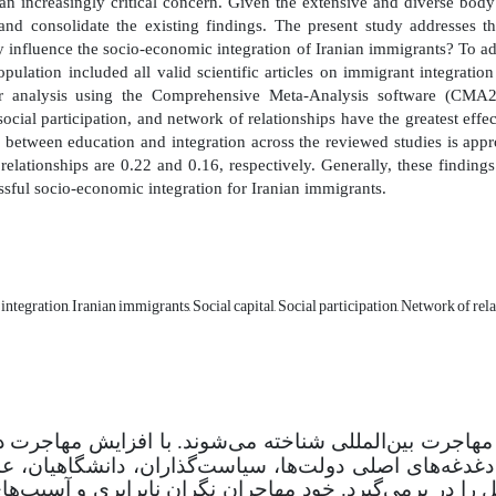
 an increasingly critical concern. Given the extensive and diverse body
and consolidate the existing findings. The present study addresses t
ly influence the socio-economic integration of Iranian immigrants
?
To ad
 population included all valid scientific articles on immigrant integra
or analysis using the Comprehensive Meta-Analysis software (CMA2
social participation, and network of relationships have the greatest effec
p between education and integration across the reviewed studies is appro
relationships are 0.22 and 0.16, respectively. Generally, these finding
sful socio-economic integration for Iranian immigrants.
tegration, Iranian immigrants, Social capital, Social participation, Network of rel
 مهاجرت بین‌المللی شناخته می‌شوند. با افزایش مهاجرت د
 دغدغه‌های اصلی دولت‌ها، سیاست‌گذاران، دانشگاهیان، ع
را در برمی‌گیرد. خود مهاجران نگران نابرابری و آسیب‌