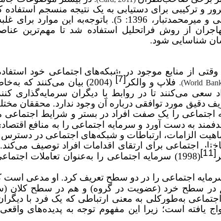
رور و ترکیبی برای دستیابی به یک نتیجه منسجم استفاده ک
نتیجه توسط روش فراتحلیل محقق خواهد شد (نوغانی و میرمحمدتبار، 1396: 5). باتوجه‌به ا
هاجران از روش فراتحلیل استفاده شد تا مهم
ترین عناص
رشان شناسایی شود.
 وقتی از منابع موجود در شبکه
های اجتماعی خود استفاد
[7]
فلاپ و والکر
(2004) بیان می
کنند که به‌خاط
).
World Bank
اد سعی می
کنند تا در روابط با دیگران سرمایه
گذاری کنند
یف دقیق مورد توافقی درباره آن وجود ندارد. محققان مخت
دفمند به دست آورد و سرمایه اجتماعی را به منافع اقتصا
 ماهیت الزامات، ارتباطات و شبکه
های اجتماعی در دسترس اف
کند. 
[11]
ر
(1998) سرمایه اجتماعی را به‌عنوان تعاملات اجتما
2) مفهوم سرمایه اجتماعی را در دو سطح تعریف کرد. او مدعی است
هم در سطح خرد (عضویت در گروه) و هم در سطح کلان (س
جتماعی به‌طورکلی به معنی ارتباطی که یک فرد با دیگرا
 یافته است؛ زیرا این مفهوم توجه به پدیده
های واقعی 