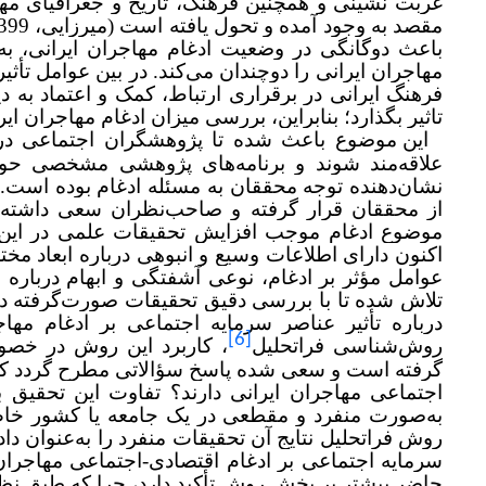
غربت نشینی و همچنین فرهنگ، تاریخ و جغرافیای م
باعث دوگانگی در وضعیت ادغام مهاجران ایرانی، ب
مهاجران ایرانی را دوچندان می‌کند. در بین عوامل تأث
فرهنگ ایرانی در برقراری ارتباط، کمک و اعتماد به د
تاثیر بگذارد؛ بنابراین، بررسی میزان ادغام مهاجران ای
این موضوع باعث شده تا پژوهشگران اجتماعی در سا
علاقه‌مند شوند و برنامه‌های پژوهشی مشخصی حول
نشان‌دهنده توجه محققان به مسئله ادغام بوده است.
از محققان قرار گرفته و صاحب‌نظران سعی داشته‌اند
موضوع ادغام موجب افزایش تحقیقات علمی در این 
اکنون دارای اطلاعات وسیع و انبوهی درباره ابعاد مخ
عوامل مؤثر بر ادغام، نوعی آشفتگی و ابهام درباره ع
تلاش شده تا با بررسی دقیق تحقیقات صورت‌گرفته در این
درباره تأثیر عناصر سرمایه اجتماعی بر ادغام مه
[6]
روش‌شناسی فراتحلیل
، کاربرد این روش در خصو
گرفته است و سعی شده پاسخ سؤالاتی مطرح گردد که چه
اجتماعی مهاجران ایرانی دارند؟ تفاوت این تحقیق ب
به‌صورت منفرد و مقطعی در یک جامعه یا کشور خاص 
روش فراتحلیل نتایج آن تحقیقات منفرد را به‌عنوان داده
سرمایه اجتماعی بر ادغام اقتصادی-اجتماعی مهاجران 
حاضر بیشتر بر بخش روش تأکید دارد، چرا که طبق ن