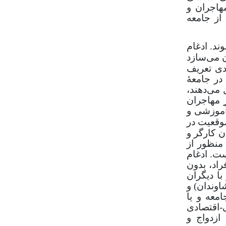
مهاجران و
از جامعه
ند. ادغام
 می‌سازد
دی تعریف
در جامعۀ
 می‌دهند،
 مهاجران
آموزشی و
قعیت در
ن کارگر و
منظور از
ت. ادغام
راد، بدون
با دیگران
اوندان) و
معه و یا
 اجتماعی-اقتصادی
ازدواج و