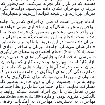
هستند که در بازار کار تجربه می‌کنند، همان‌طور که
فرزندان مهاجران نشان داده می‌شود. دولت‌ها نگرا
میزبان بپردازند و در نتیجه نتوانند ارزش‌ها و هنجارهای
ادغام جریانی است که طی آن افرادی که در یک جامع
مهاجرین منجر به شکل
گیری ساختاری نوینی خواهد شد
این واحد جمعی مشخص متضمن یک فرایند دوجانبه از
شده است. ادغام به این معناست که به مهاجران به
میزبان داده شود. در این تعریف با تأکید بر رابطة ناب
خاطرنشان می‌سازد جامعۀ میزبان و ساختار نهادی آن
است
ادغام اقتصادی
به معنای قرارگیری
).
Pasetti, 2014
(
در نظ
دسترسی به خدمات) و جایابی گروه‌های جمعیتی
بازار کار) است. مهارت‌ها و تجارب کاری که مهاجران ب
میزان تناسب درآمد آن‌ها با مهارت‌هایی که دارند از
ادغام زندگی گروه‌های گوناگون در جامعه مقصد در ک
به مواردی مربوط می‌شود که برای شکل‌گیری یک جامعه
توجه به نژاد، جنسیت، زبان و دین، قادرند به‌طور کا
مشارکت نمایند. ادغام اجتماعی شامل روابط اجتماعی م
میزان تعامل‌شان با این افراد است. شبکه روابط 
بالعکس، منزوی بودن او دارد
).
Schwarzer et al., 1994
(
مهاجران به دسترسی مهاجران به امکانات رفاهی و