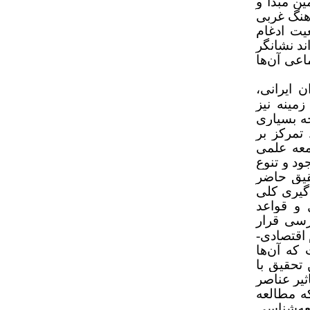
ن مبدأ و
ست در فرهنگ غربی
یت ادغام
ند نشانگر
اعی آن‌ها
 ایرانی،
مینه نیز
ه بسیاری
تمرکز بر
معه علمی
ود و تنوع
حقیق حاضر
‌گیری کلی
 و قواعد
رسی قرار
 اقتصادی-
که آن‌ها
تحقیق با
ثیر عناصر
که مطالعه
عه‌شناسی