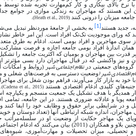
 با نرخ بالای بیکاری و کار کم‌مهارت تجربه شده توسط 
ن این هستند که مهاجران به زندگی موازی در جوامع جدا 
 جامعه میزبان را د‌رونی کنند
).
Heath et al., 2019
(
[1]
ه، جدید هستند
به بخشی از جامعۀ موردنظر تبدیل می‌شو
 که ورای موجودیت تک‌تک افراد است. این امر خاطر نشان
 سوی مهاجرین و افراد بومی است. ادغام به طرق متعد
 همان اندازۀ افراد بومی جامعه اجازه و فرصت مشارکت 
رابر قدرت بین مهاجران و بومیان که اکثریت جامعه را تشکیل
 و نیز واکنشی که در قبال مهاجران دارد بسی مؤثرتر از
در نظام اجتماعی شهر
 گروه‌های جمعیتی
(روابط و امکانات 
ام اقتصادی شهر (
وضعیت دسترسی به فرصت‌های شغلی و مو
ا خود به بازار کار می‌آورند، فراهم بودن شغل برای مهاجرا
 جنبه‌های کلیدی ادغام اقتصادی هستند
).
Cadena et al., 2015
(
نار همدیگر با هدف تشکیل یک جمعیت منسجم و یکپارچه اس
 پویا و عادلانه ضروری هستند. در این جامعه، تمامی اف
مل و در شرایطی برابر حقوق و وظایف خود را ایفا کنند و 
هاجران، اندازه شبکه ارتباطی آنها (تعداد دوستان و خویش
پویای یک مهاجر حکایت از وضعیت او در سلسله‌مراتب جا
همچنین بلاو و همکاران (2011) بیان می‌کنند که ادغام
 تحصیلی، میزان تحصیلات و مهارت‌آموزی، شیوه‌های 