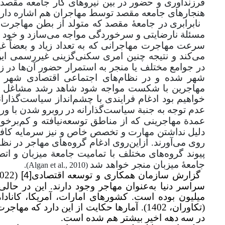
فرزندآوری و حضور در بین نیروهای کار جامعه مقص
هنجارهای جامعه مقصد توسط مهاجران هم اشاره دارد
نابرابری در جامعۀ مقصد که متولد از بطن مهاجرت 
مسئلة نارضایتی و سرخوردگی مواجه می‌سازد و خود من
سرعت مهاجرت مهاجرانی که به تعداد زیاد و بعضاً غ
می‌کند و نتیجه چنین امری سکنی‌گزینی غیررسمی این 
در جوامع مختلف یا منجر به استمرار حضور آن‌ها در زا
شهر شده و در نظام‌های اجتماعی اقتصادی شهر ا
مهاجرین با شکست مواجه شود شاهد رشد مشاغل غی
خواهیم بود ادغام فرایندی با چشم‌انداز سیاست
گذارا
عدم توجه به جنبة سیاست
گذارانه در روبرو شدن با و
عمدة مهاجرینی که از مناطق توسعه‌نیافته و کم
برخور
دلیل نداشتن مهارت و تخصص خاص و نیز سرمایه ک
روی می‌آورند. ازاین‌روی ادغام گروه
های مهاجر در نظا
پیوند گروه
های مختلف با تمامیت جامعة میزبان و ات
جامعۀ میزبان منجر خواهد شد
).
Algan et al., 2010
(
گزارش سازمان همکاری و توسعه اقتصادی
[4]
(2022) و بانک جهانی
میلیون بوده است. کشورهای امارات، آمریکا، کانادا،
(تکاوران، 1402).
آمارها حکایت از این دارد که مهاجرت
در سه دهه اخیر بیشتر هم شده است.