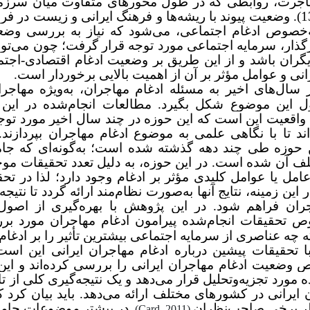
هاجرت، روابطی که در طول محورهای متفاوت میان سرزمی
مقصد به وجود آمده و تحول یافته است (میرزایی، 1399). وضعیت پیوند با ریشه‌ها و فرهنگ ایرانی و زی
ه‌خصوص ادغام اجتماعی، می‌شود که نیاز به بررسی وضع
یرگذار، سرمایه اجتماعی مورد توجه قرار گرفت؛ چون می‌توا
یگران باشد و از این طریق بر وضعیت ادغام اقتصادی-اجتم
رانی و عوامل مؤثر بر آن از اهمیت بالایی برخوردار است.
ل‌های اخیر به مسئله ادغام مهاجران، به‌ویژه مهاجران
 این موضوع شکل بگیرد. مطالعات انجام‌شده در این ز
 واقعیت این است که این حوزه در چند سال اخیر مورد توج
 تا با نگاهی علمی به موضوع ادغام مهاجران بپردازند. 
حوزه طی چند دهه گذشته شده است؛ به‌گونه‌ای که جا
تلف آن شده است. در این حوزه، به دلیل تعدد تحقیقات موج
امل یا عوامل کلیدی مؤثر بر ادغام وجود دارد؛ لذا در ت
 زمینه، نتایج آنها به‌صورت نظام‌مند ارائه گردد تا نتیجه
اجران فراهم شود. در این پژوهش با بهره‌گیری از اصول
ص تحقیقات انجام‌شده پیرامون ادغام مهاجران مورد بر
 عناصری از سرمایه اجتماعی بیشترین تأثیر را بر ادغام
ا تحقیقات پیشین درباره ادغام مهاجران ایرانی این است 
وضعیت ادغام مهاجران ایرانی را بررسی کرده‌اند و این 
 مورد تجزیه‌وتحلیل قرار می‌دهد و یک نتیجه‌گیری کلی از تا
ایرانی در کشورهای مختلف ارائه می‌دهد. باید بیان کرد 
ظر برخی صاحب‌نظران
در بیشتر موضوعات جام
).
Card, 2011
(