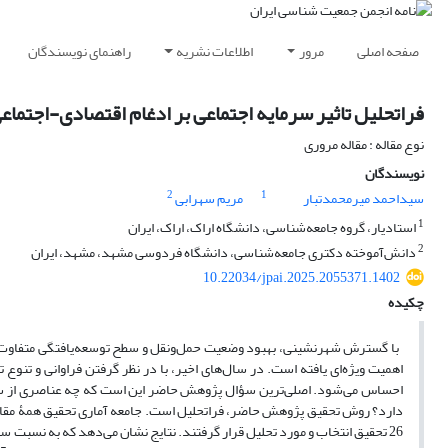
صفحه اصلی
مرور
اطلاعات نشریه
راهنمای نویسندگان
فراتحلیل تاثیر سرمایه اجتماعی بر ادغام اقتصادی-اجتماعی
نوع مقاله : مقاله مروری
نویسندگان
2
1
سیداحمد میرمحمدتبار
مریم سهرابی
1
استادیار، گروه جامعه‌شناسی، دانشگاه اراک، اراک، ایران
2
دانش‌آموخته دکتری جامعه‌شناسی، دانشگاه فردوسی مشهد، مشهد، ایران
10.22034/jpai.2025.2055371.1402
چکیده
با گسترش شهرنشینی، بهبود وضعیت حمل‌ونقل و سطح توسعه‌یافتگی متفاوت در 
اهمیت ویژه‌ای یافته است. در سال‌های اخیر، با در نظر گرفتن فراوانی و تنوع 
احساس می‌شود. اصلی‌ترین سؤال پژوهش حاضر این است که چه عناصری از سرمای
26 تحقیق انتخاب و مورد تحلیل قرار گرفتند. نتایج نشان می‌دهد که به نسبت س