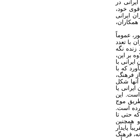
یرانی در
قوی خود،
ن ایرانی
همکاران،
ر، عموماً
ن با تعدد
 زنده نگه
ه بر این،
یرانی با
ورد که با
از فرهنگ،
آنها شکل
ن ایرانی یا
است. این
طریق موج
رده است.
ه حتی تا
و همچنین
اً پایدار
نه، فرهنگ