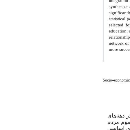
integration
synthesize 
significant
statistical
selected f
education, 
relationshi
network of 
more succes
Socio-economic in
ر دهه‌های
موم مردم
های اساسی