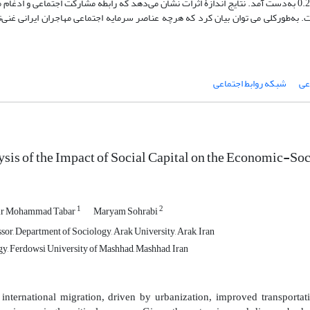
دارند. رابطه تحصیلات و ادغام مهاجران ایرانی در تحقیقات مرور شده حدود 0.25 به‌دست آمد. نتایج اندازۀ اثرات نشان می‌دهد که رابطه مشارکت اجتماع
0.2 است. رابطه شبکه روابط و ادغام مهاجران ایرانی معادل 0.16 است. به‌طورکلی می توان بیان کرد که هرچه عناصر سرمایه اجتماعی مهاجران ایر
عی
شبکه روابط اجتماعی
is of the Impact of Social Capital on the Economic-Soci
1
2
ir Mohammad Tabar
Maryam Sohrabi
sor, Department of Sociology, Arak University, Arak, Iran
y, Ferdowsi University of Mashhad, Mashhad, Iran
 international migration, driven by urbanization, improved transporta