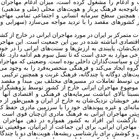
 ادغام را مشغول کرده است، میزان ادغام مهاجران ا
توجه‌به فرهنگ پربار و هویت‌های محلی (ملی و مذهبی) 
. همچنین سطح سرمایه انسانی و اجتماعی تمامی مهاجرا
ر کشورهای مقصد را با تردید مواجه می‌سازد (سهرابی و 
متمرکز بر ایران در مورد مهاجران ایرانی در خارج از کشو
اقتصادی انباشته شده در بین این جمعیت است. این مهاجرا
یک‌شان، پایبندی به ارزش‌ها و سنت‌های ایرانی را در خود
برخی موارد به حدی است که تا نسل سوم هم ادامه دارد. علاو
ن و سیاست‌گذاران داخلی بوده است. وضعیتی که مهاجران ا
گروه ایجاد می‌کند و فرهنگی منحصربه‌فرد را به وجود می‌آ
یت‌های دوگانه یا چندگانه، فرهنگ غربت و همچنین ترکیبی 
 توسط تعاملات در مسیرهای مختلف بین مبدأ و مقصد 
ت پراکنده‌ای که با موضوع مهاجران ایرانی خارج از کشور توسط پژوهشگرا
بتاً بالای انباشت سرمایه‌های فرهنگی و اقتصادی آنها 
سفر خویشان نزدیک
شان به خارج از ایران و همین‌طور از 
سانه‌ای و غیره پیوندهای خود را با سرزمین مادری حفظ ک
تی مهاجران ایرانی به فرهنگ مادری آن‌چنان قوی است ک
ازگشت این افراد به کشور همواره در ذهن مهاجران 
ان ایرانی، برای این جماعت از ایرانیان، موقعیتی تقریب
ل و کوشش برای بازشناسی ریشه‌ها، هویت‌های دو یا چندگا