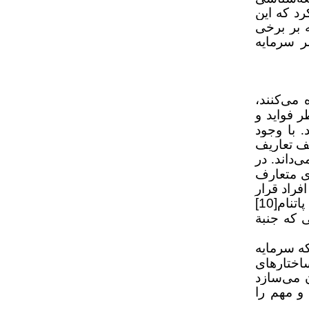
رد که این
ین موارد برای غلبه بر برخی
ر سرمایه
ه می
کنند،
ر فواید و
. با وجود
لف تعاریف
داند. در
دی متعارف
راد قرار
پاتنام
[10]
عی که جنبة
 که سرمایه
اختارهای
ن می
سازد
و مهم را