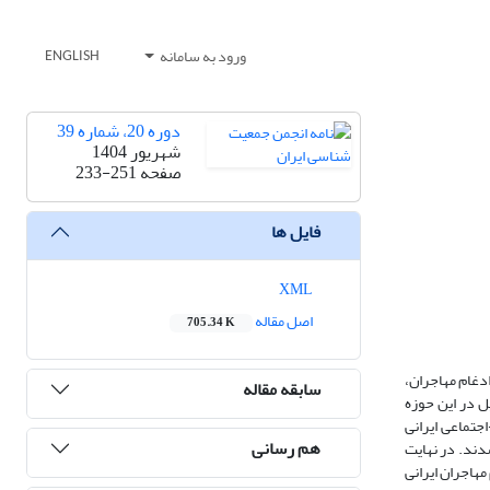
ورود به سامانه
ENGLISH
دوره 20، شماره 39
شهریور 1404
صفحه
233-251
فایل ها
XML
اصل مقاله
705.34 K
دغام مهاجران،
سابقه مقاله
یل در این حوزه
جتماعی ایرانی
هم رسانی
2024 با موضوع ادغام مهاجران منتشر شدند. در نهایت
مهاجران ایرانی