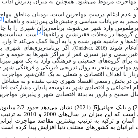
د مهاجرت مربوط می‌شود. همچنین به میزان پذیرش آداب 
.
و عدم ادغام درستِ مهاجرین است، بومیان مناطق مهاجرپذ
2]
جر به جریانات سیاسی و جنبش‌های پس‌زننده و دافعانه
یرملموس وارد شهر می‌شوند، برنامه‌ریزان شهری را با چا
[3]
گروه‌ها در محلات فقیرنشین و زاغه‌ها
ست. سیاست‌ه
غه‌ها و حاشیه شهر شده و یا به آن‌ها کمک می‌کند تا وارد 
دغام شوند
اگر برنامه‌ریزی‌های شهری بر
).
Omidvar, 2016
(
ررسمی و نیز تسری فقر از مراکز شهرها به حومه و ح
نه برای گروه
های جمعیتی و فرهنگی وارد به یک شهر میزب
رود مهاجرین منجر به زوال تدریجی فیزیکی و فرهنگی شهر 
دار با اهداف اقتصادی و شغلی به یک کلان‌شهر مهاجرت می
افی در بخش رسمی اقتصاد شهری جذب نشده و به مشاغل
م اجتماعی و اقتصادی شهر به توسعه پایدار، مشارکت فعا
صال صحیح و بارور به بدنة اقتصادی شهر و پذیرش مهاجری
[5]
(2021) نشان می‌دهد 
 آلمان و ترکیه به ترتیب بیشترین مقاصد مهاجرت ایرانی
 ایرانیان به کشورهای مختلف دنیا افزایش پیدا کرده است و