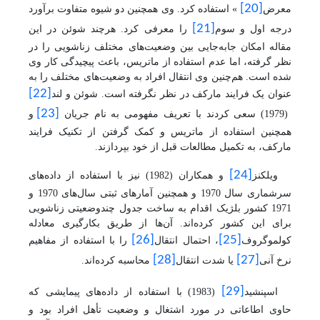
[20]
معرض
» استفاده کرد. وی همچنین دو شیوه متفاوت برآورد
[21]
درجه اول و سوم
را معرفی کرد. هرچند شوئن در این
مقاله امکان جابه‌جایی بین وضعیت‌های مختلف زناشویی را در
نظر گرفته، اما عدم استفاده از ماتریس، باعث پیچیدگی کار وی
شده است. هم‌چنین وی انتقال افراد به وضعیت‌های مختلف را به
[22]
عنوان یک فرایند مارکف در نظر نگرفته است. شوئن و لند
[23]
(1979) سعی کردند با تعریف مفهومی به نام جریان
و
همچنین استفاده از ماتریس و کمک گرفتن از تکنیک فرایند
مارکف، به تکمیل مطالعات قبل از خود بپردازند.
[24]
ویلکنز
و همکاران (1982) نیز با استفاده از داده‌های
سرشماری سال 1970 و همچنین آمارهای ثبتی سال‌های 1970 و
1971 کشور بلژیک اقدام به ساخت جدول چندوضعیتی زناشویی
برای این کشور کرده‌اند. آن‌
ها
از
طریق
بکارگیری معادله
[26]
[25]
کولموگروف
، احتمال انتقال
را با استفاده از مفاهیم
[28]
[27]
نرخ آنی
یا شدت انتقال
محاسبه کرده
‌اند
.
[29]
اسپنشید
(1983) با استفاده از داده‌های پیمایشی که
حاوی اطاعاتی در مورد اشتغال و وضعیت تأهل افراد بود و