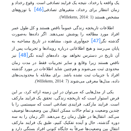
یک واقعه یا رخداد، نتیجه یک فرایند تصادفی است. وقوع رخداد و
[46]
زمان انتظار برای رخداد، متغیرهای تصادفی
با توزیع‌های
مشخص هستند
(
Willekens, 2014: 1
)
.
اطلاعات تاریخچه زندگی عموماً ناقص هستند و کل طول عمر
افراد مورد مطالعه را پوشش نمی‌دهند. اگر داده‌ها به‌صورت
[47]
گذشته نگر
جمع‌آوری شود، مشاهده در تاریخ مصاحبه به
پایان می‌رسد و هیچ اطلاعاتی درباره رویدادها و تجربیات پس از
[48]
آن تاریخ در دسترس نخواهد بود. داده‌های آینده نگر
نیز
ناقص هستند زیرا وقایع و سایر تجربیات فقط در مدت زمان
محدودی ثبت می‌شوند و هم‌چنین شاید اطلاعات در مورد گذشته
افراد با جزییات ثبت نشده باشد. برای مقابله با محدودیت‌های
داده، مدل‌ها معرفی می‌شوند (
Willekens, 2014: 7
).
یکی از مدل‌هایی که می‌توان در این زمینه ارائه کرد، بر این
فرض استوار است که تاریخچه زندگی، تحقق یک فرایند مارکف
است. فرایند مارکف، فرایندی تصادفی است که سیستمی را با
چندین وضعیت و تمام حالات ممکن انتقال بین وضعیت‌ها توصیف
می‌کند. انتقال‌ها در طول زمان رخ می‌دهند. اگر زمان را به سه
دوره گذشته، حال و آینده تفکیک کنیم، طبق یک فرایند مارکف
انتقال بین وضعیت‌ها صرفاً به جایگاه کنونی افراد بستگی دارد و