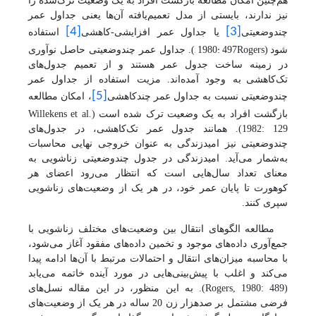
هم‌چنین امکان مطالعه بازگشت افراد به یک وضعیت ترک‌شده را
نیز ندارند، بایستی از مدل تعمیم‌یافته آن‌ها یعنی جداول عمر
[4]
[3]
چند‌وضعیتی
یا جداول عمر افزایشی-کاهشی
استفاده
, 1980: 497
شود
(
Rogers
). جداول عمر چند‌وضعیتی حاصل نوآوری
در زمینه ساخت جدول عمر هستند و از تعمیم جدول‌های
تک‌کاهشی
به وجود آمده‌اند.
مزیت استفاده از جداول عمر
[5]
چندوضعیتی نسبت به جداول عمر چندکاهشی
، امکان مطالعه
بازگشت افراد به یک وضعیت ترک شده است (
Willekens et al.
1982: 129
)
. همانند جدول عمر تک
کاهشی، در جدول‌های
چندوضعیتی نیز امیدزندگی به عنوان خروجی نهایی محاسبات
به
شمار می‌آید. امید‌‌زندگی در جدول چندوضعیتی زناشویی به
معنای تعداد سال‌هایی است که انتظار می‌رود اعضای هر
کوهورت تا پایان عمر خود، در هر یک از وضعیت‌های زناشویی
سپری کنند.
مطالعه الگوهای انتقال بین وضعیت‌های مختلف زناشویی با
جمع‌آوری داده‌های موجود و تخمین داده‌های مفقود آغاز می‌شود،
با محاسبه میزان‌های انتقال و احتمالات مرتبط با آن‌ها ادامه پیدا
می‌کند و اغلب با پیش‌بینی‌هایی در مورد آینده خاتمه می‌یابد
(
Rogers, 1980: 489
)
. به این منظور، در این مقاله نسل‌های
فرضی مشتمل بر صدهزار زن 20 ساله در هر یک از وضعیت‌های