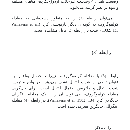
وضعیت تأهل، 4 وضعیت غیرجاذب ازدواج‌نکرده، متأهل، مطلّقه
و بیوه در نظر گرفته می‌شود.
می‌توان رابطه (2) را به منظور دست‌یابی به معادله
کولموگروف به گونه‌ای دیگر بازنویسی کرد (
Willekens et al.
1982: 133
). نتیجه در رابطه (3) قابل مشاهده است.
رابطه (3)
رابطه (3) یا معادله کولموگروف، تغییرات احتمال بقاء را به
عنوان تابعی از شدت انتقال نشان می‌دهد.
در واقع ماتریس
شدت انتقال و
ماتریس احتمال انتقال است.
برای حل‌کردن
معادله کولموگروف، می توان آن را با یک معادله انتگرالی
جایگزین کرد (
Willekens et al. 1982: 134
). در رابطه
(4) معادله
انتگرالی جایگزین معرفی شده است.
رابطه (4)