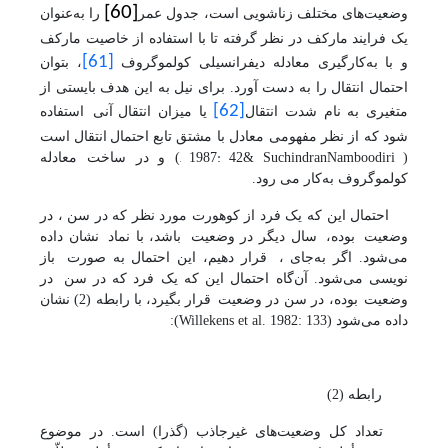
[60]
وضعیت‌های مختلف زناشویی است، جدول عمر
را به‌عنوان
یک فرایند مارکف در نظر گرفته تا با استفاده از خاصیت مارکف
[61]
و با به‌کارگیری معادله دیفرانسیلی کولموگروف
، بتوان
احتمال انتقال را به دست آورد. برای نیل به این هدف بایستی از
[62]
متغیری به نام شدت انتقال
یا میزان انتقال
آنی
استفاده
شود که از نظر مفهومی معادل با مشتق تابع احتمال
انتقال است
, 1987: 42
Namboodiri
(
& Suchindran
) و در
ساخت
معادله
کولموگروف به‌کار می رود.
احتمال این که یک فرد از
کوهورت
مورد نظر که در سن
، در
وضعیت
بوده،
سال دیگر در وضعیت
باشد، با نماد
نشان داده
می‌شود. اگر به‌جای
،
قرار دهیم، این احتمال به صورت
باز
نویسی می‌شود. آن‌گاه احتمال این که یک فرد که در سن
در
وضعیت
بوده، در سن
در وضعیت
قرار بگیرد، با رابطه (2) نشان
داده می‌شود
(
Willekens et al. 1982: 133
)
:
رابطه (2)
تعداد کل وضعیت‌های غیرجاذب (گذرا) است. در موضوع