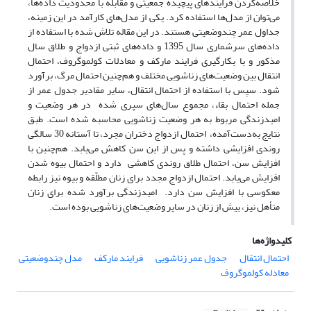
خلاصه‌کردن فرایندهای پیچیده جمعیتی و مقابله با محدودیت داده‌ها،
می‌توان از مدل‌ها استفاده کرد. یکی از مدل‌های کارآمد در این زمینه،
جداول عمر چندوضعیتی هستند. در این مقاله تلاش شده با استفاده از
داده‌های سرشماری سال 1395 و داده‌های ثبتی ازدواج و طلاق سال
مذکور و با بکارگیری فرایند مارکف و معادلات کولموگروف، احتمال
انتقال بین وضعیت‌های زناشویی مختلف و هم‌چنین احتمال مرگ، برآورد
شود. سپس با استفاده از احتمال انتقال، سایر مقادیر جدول عمر از
جمله احتمال بقاء، مجموع سال‌های سپری شده در هر وضعیت و
امید‌زندگی مربوط به هر وضعیت زناشویی محاسبه شده است. طبق
نتایج به‌دست‌آمده، احتمال ازدواج دختران مجرد، تا آستانه 30 سالگی
روندی افزایشی داشته و پس از این سن کاهش می‌یابد. هم‌چنین با
افزایش سن، احتمال طلاق روندی کاهشی دارد و احتمال بیوه شدن
افزایش می‌یابد. احتمال ازدواج مجدد برای زنان مطلّقه و بیوه نیز رابطه
معکوسی با افزایش سن دارد. امیدزندگی برآورد شده برای زنان
متأهل نیز، بیش از زنان در سایر وضعیت‌های زناشویی بوده است.
کلیدواژه‌ها
احتمال انتقال
جدول عمر زناشویی
فرایند مارکف
مدل چندوضعیتی
معادله کولموگروف