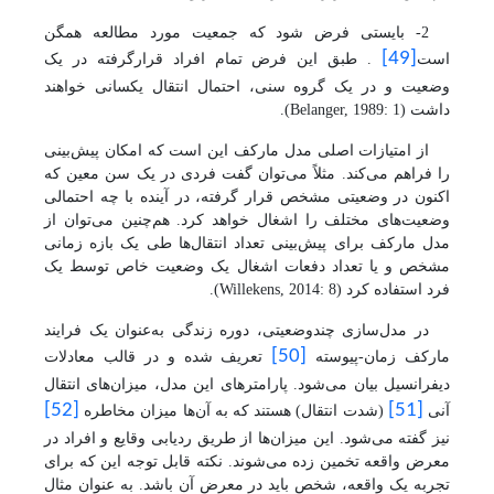
2- بایستی فرض شود که جمعیت مورد مطالعه همگن
[49]
است
. طبق این فرض تمام افراد قرارگرفته در یک
وضعیت و در یک گروه سنی، احتمال انتقال یکسانی خواهند
داشت
(
Belanger, 1989: 1
)
.
از امتیازات اصلی مدل مارکف این است که امکان پیش‌بینی
را فراهم می‌کند. مثلاً می‌توان گفت فردی در یک سن معین که
اکنون در وضعیتی مشخص قرار گرفته، در آینده با چه احتمالی
وضعیت‌های مختلف را اشغال خواهد کرد. هم‌چنین می‌توان از
مدل مارکف برای پیش‌بینی تعداد انتقال‌ها طی یک بازه زمانی
مشخص و یا تعداد دفعات اشغال یک وضعیت خاص توسط یک
فرد استفاده کرد
(
Willekens, 2014: 8
)
.
در مدل‌سازی چند‌‌وضعیتی، دوره زندگی به‌عنوان یک فرایند
[50]
مارکف زمان-پیوسته
تعریف شده و در قالب معادلات
دیفرانسیل بیان می‌شود. پارامترهای این مدل، میزان‌های انتقال
[52]
[51]
آنی
(شدت انتقال) هستند که به آن‌ها میزان مخاطره
نیز گفته می‌شود. این میزان‌ها از طریق ردیابی وقایع و افراد در
معرض واقعه تخمین زده می‌شوند. نکته قابل توجه این که برای
تجربه یک واقعه، شخص باید در معرض آن باشد. به عنوان مثال