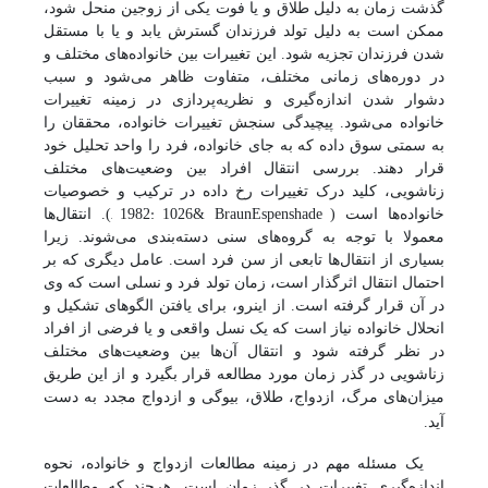
گذشت زمان به دلیل طلاق و یا فوت یکی از زوجین منحل شود،
ممکن است به دلیل تولد فرزندان گسترش یابد و یا با مستقل
شدن فرزندان تجزیه شود. این تغییرات بین خانواده‌های مختلف و
در دوره‌های زمانی مختلف، متفاوت ظاهر می‌شود و سبب
دشوار شدن اندازه‌گیری و نظریه‌پردازی در زمینه تغییرات
خانواده می‌شود. پیچیدگی سنجش تغییرات خانواده، محققان را
به سمتی سوق داده که به جای خانواده، فرد را واحد تحلیل خود
قرار دهند. بررسی انتقال افراد بین وضعیت‌های مختلف
زناشویی، کلید درک تغییرات رخ داده در ترکیب و خصوصیات
, 1982: 1026
Espenshade
خانواده‌ها است (
& Braun
). انتقال‌ها
معمولا با توجه به گروه‌های سنی دسته‌بندی می‌شوند. زیرا
بسیاری از انتقال‌ها تابعی از سن فرد است. عامل دیگری که بر
احتمال انتقال اثرگذار است، زمان تولد فرد و نسلی است که وی
در آن قرار گرفته است. از اینرو، برای یافتن الگوهای تشکیل و
انحلال خانواده نیاز است که یک نسل واقعی و یا فرضی از افراد
در نظر گرفته شود و انتقال آن‌ها بین وضعیت‌های مختلف
زناشویی در گذر زمان مورد مطالعه قرار بگیرد و از این طریق
میزان‌های مرگ، ازدواج، طلاق، بیوگی و ازدواج مجدد به دست
آید.
یک مسئله مهم در زمینه مطالعات ازدواج و خانواده، نحوه
اندازه‌گیری تغییرات در گذر زمان است. هرچند که مطالعات