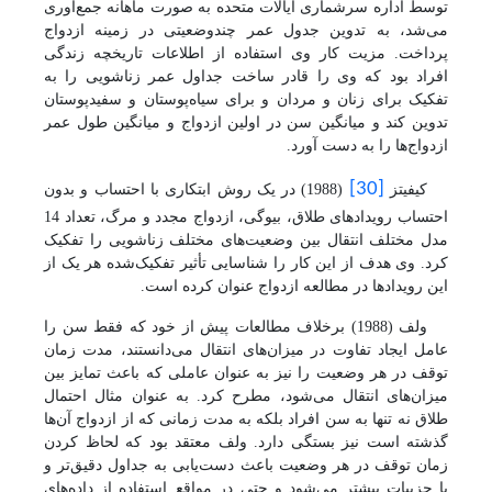
توسط اداره سرشماری ایالات متحده به صورت ماهانه جمع‌آوری
می‌شد، به تدوین جدول عمر چندوضعیتی در زمینه ازدواج
پرداخت. مزیت کار وی استفاده از اطلاعات تاریخچه زندگی
افراد بود که وی را قادر ساخت جداول عمر زناشویی را به
تفکیک برای زنان و مردان و برای سیاه‌پوستان و سفیدپوستان
تدوین کند و میانگین سن در اولین ازدواج و میانگین طول عمر
ازدواج‌ها را به دست آورد.
[30]
کیفیتز
(1988) در یک روش ابتکاری با احتساب و بدون
احتساب رویدادهای طلاق، بیوگی، ازدواج مجدد و مرگ، تعداد 14
مدل مختلف انتقال بین وضعیت‌های مختلف زناشویی را تفکیک
کرد. وی هدف از این کار را شناسایی تأثیر تفکیک‌شده هر یک از
این رویدادها در مطالعه ازدواج عنوان کرده است.
ولف (1988) برخلاف مطالعات پیش از خود که فقط سن را
عامل ایجاد تفاوت در میزان‌های انتقال می‌دانستند، مدت زمان
توقف در هر وضعیت را نیز به عنوان عاملی که باعث تمایز بین
میزان‌های انتقال می‌شود، مطرح کرد. به عنوان مثال احتمال
طلاق نه تنها به سن افراد بلکه به مدت زمانی که از ازدواج آن‌ها
گذشته است نیز بستگی دارد. ولف معتقد بود که لحاظ کردن
زمان توقف در هر وضعیت باعث دست‌یابی به جداول دقیق‌تر و
با جزییات بیشتر می‌شود و حتی در مواقع
استفاده از
داده‌های