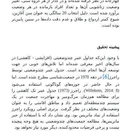
چهارگانه در نظر گرفته شده‌اند و در گذار از هر گروه سنی، تغییر
وضعیت زناشویی آن‌ها و تعداد افراد بازمانده در هر وضعیت
برآورد شده‌ است. دلیل انتخاب 20 سالگی به عنوان سن آغازین،
شیوع کمتر ازدواج و طلاق و عدم دقت داده‌ها در سنین پایین‌تر
بوده است.
پیشینه تحقیق
با وجود این‌که جداول عمر چندوضعیتی (افزایشی - کاهشی) در
سال‌های اخیر معرفی شده‌اند اما تلاش‌های خوبی در جهت
توسعه آن‌ها انجام شده است. جدول عمر چندوضعیتی توسط
[6]
راجرز
در دهه 1970 در جمعیت
شناسی مطرح شده است. اما
در حال حاضر در حوزه‌های گوناگونی استفاده می‌شود
(
Willekens, 2014: 8
)
. راجرز
(1973) جدول عمر تک کاهشی را
برای مطالعه هم‌زمان مرگ‌و‌میر و مهاجرت جمعیت در یک
سیستم چند‌منطقه‌ای تعمیم داد و مناطق اقامتی را به عنوان
وضعیت‌های مختلف در نظر گرفت. برتری اصلی رویکرد راجرز
استفاده از نماد ماتریس بود. وی نشان داد که با استفاده از جبر
ماتریس‌ها، مطالعه جمعیت‌های چندوضعیتی به هیچ‌ وجه پیچیده
.
نیست و برخی فرضیات محدود‌کننده، دیگر مورد نیاز نخواهد بود