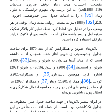
مقطعی، احتساب مدت زمان توقف ضروری می‌نماید
wolf,1988: 219
(
). به این ترتیب وی مفهوم «وابستگی به طول
[31]
زمان
» را به ادبیات جدول عمر چندوضعیتی افزود.
[32]
بلانگر
(1989) نیز به تبعیت از ولف مدت زمان توقف در هر
وضعیت را در تحلیل خود لحاظ کرد. نقطه تمایز کار بلانگر تفکیک
مرتبه اول و دوم واقعه طلاق است. بعلاوه، وی از تکنیک فرایند
مارکف استفاده کرده است.
تلاش‌
های شوئن و همکارانش که از دهه 1970 برای ساخت
جداول چندوضعیتی
زناشویی
آغاز شده،
همچنان ادامه داشته
[33]
است که از میان آن‌ها می‌توان به شوئن و وینیک
(1993)،
[34]
شوئن و استندیش
(2001)
و شوئن(2016) و شوئن(2021)
[35]
اشاره کرد. هم‌چنین باتیدزیاری
و همکاران(2020)،
[37]
[36]
کولاتینال
و همکاران(2020)
و هان
و همکاران(2020) نیز
از جمله پژوهش‌های اخیر در زمینه محاسبه احتمال شکل‌گیری و
انحلال پیوند زناشویی بوده‌اند.
در ایران بیشتر تلاش‌ها در جهت ساخت جدول عمر، معطوف به
جداول تک‌کاهشی بوده است. از جمله اقدامات متأخر در این