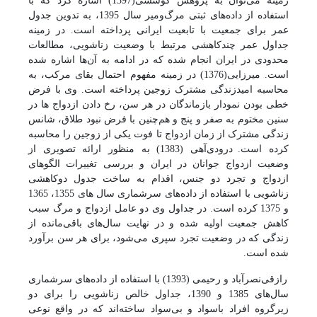
زمینه می‌توان به پژوهش کوششی(1397) اشاره کرد که با
استفاده از داده‌های ثبتی مرگ‌و‌میر سال 1395، به تدوین جدول‌
عمر برای جمعیت با تابعیت ایرانی پرداخته است. در زمینه
جداول عمر چندکاهشی مرتبط با وضعیت زناشویی، مطالعات
محدودی در ایران انجام شده که در ادامه به آن‌ها اشاره شده
است. میرزایی(1376) در زمینه مفهوم احتمال بقای مرکب، به
محاسبه امید‌‌زندگی مشترک زوجین پرداخته است. وی با فرض
خطی بودن نمودار بازماندگان در هر سن، رخ دادن ازدواج ها در
سنین مختوم به صفر و پنج و هم‌چنین با فرض نبود طلاق، شانس
زندگی مشترک از زمان ازدواج تا فوت یکی از زوجین را محاسبه
کرده است.
درودی‌آهی (1383) به منظور ارائه تصویری از
وضعیت ازدواج جوانان در ایران و بررسی تغییرات الگوهای
ازدواج و تجرد دو جنس، اقدام به ساخت جدول دوکاهشی
زناشویی با استفاده از داده‌های سرشماری سال های 1355، 1365
و 1375 کرده است. در جداول وی دو عامل ازدواج و مرگ سبب
کاهش جمعیت اولیه شده و در نهایت سال‌های باقی‌مانده از
زندگی که در وضعیت تجرد سپری می‌شود، برای هر سن برآورد
شده است.
رازقی‌نصرآباد و رحیمی (1393) با استفاده از داده‌های سرشماری
سال‌های 1385 و 1390، جداول خالص زناشویی را برای دو
زیرگروه افراد باسواد و بی‌سواد ساخته‌اند که در واقع نوعی