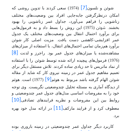
[7]
شوئن و نلسون
(1974) سعی کردند با تدوین روشی که
امکان درنظر‌گرفتن جابه‌جایی افراد بین وضعیت‌های مختلف
زناشویی را فراهم می‌آورد، جداول عمر زناشویی را بهبود
.
شوئن
بخشند
(1975) این روش را بسط داد و به فرمول‌هایی
برای برآورد احتمال انتقال بین وضعیت‌های مختلف یک جدول
عمر افزایشی-کاهشی دست یافت. مزیت اصلی کار
شوئن
برآورد هم‌زمان تمامی احتمال‌های انتقال، با استفاده از میزان‌های
[8]
مشاهده‌شده یا میزان‌های جدول عمر بود. راجرز و لدنت
(1976) فرمول‌های پیچیده ارائه شده توسط شوئن را با استفاده
از نماد ماتریس تا حد زیادی ساده کردند. تلاش مستقل دیگر برای
تعمیم مفاهیم جدول عمر در زمینه نیروی کار که شاید از مقاله
[9]
شوئن الهام گرفته باشد مربوط به هوئم
(1977) است. هوئم
از دیدگاه آماری به مسئله تحلیل چندوضعیتی نگریست. وی توجه
خود را به مفروضات اساسی مدل‌های جدول عمر چندوضعیتی و
[10]
روابط بین این مفروضات و نظریه فرایندهای تصادفی
[11]
معطوف کرد و از فرایند مارکف
در ارائه مدل خود بهره
برد.
کاربرد دیگر جداول عمر چندوضعیتی در زمینه باروری بوده