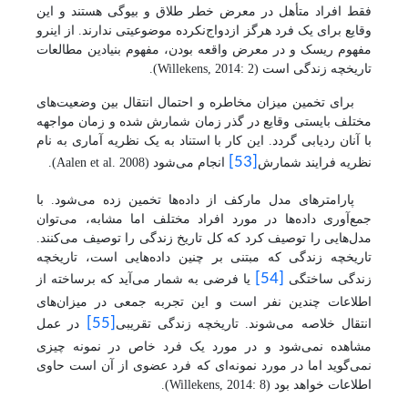
فقط افراد متأهل در معرض خطر طلاق و بیوگی هستند و این
وقایع برای یک فرد هرگز ازدواج‌نکرده موضوعیتی ندارند. از اینرو
مفهوم ریسک و در معرض واقعه بودن، مفهوم بنیادین مطالعات
تاریخچه زندگی است (
Willekens, 2014: 2
).
برای تخمین میزان مخاطره و احتمال انتقال بین وضعیت‌های
مختلف بایستی وقایع در گذر زمان شمارش ‌شده و زمان مواجهه
با آنان ردیابی گردد. این کار با استناد به یک نظریه آماری به نام
[53]
نظریه فرایند شمارش
انجام می‌شود
(
Aalen et al. 2008
)
.
پارامترهای مدل مارکف از داده‌ها تخمین زده می‌شود. با
جمع‌آوری داده‌ها در مورد افراد مختلف اما مشابه، می‌توان
مدل‌هایی را توصیف کرد که کل تاریخ زندگی را توصیف می‌کنند.
تاریخچه زندگی که مبتنی بر چنین داده‌هایی است، تاریخچه
[54]
زندگی ساختگی
یا فرضی به شمار می‌آید که برساخته از
اطلاعات چندین نفر است و این تجربه جمعی در میزان‌های
[55]
انتقال خلاصه می‌شوند. تاریخچه زندگی تقریبی
در عمل
مشاهده نمی‌شود و در مورد یک فرد خاص در نمونه چیزی
نمی‌گوید اما در مورد نمونه‌ای که فرد عضوی از آن است حاوی
اطلاعات خواهد بود
(
Willekens, 2014: 8
)
.