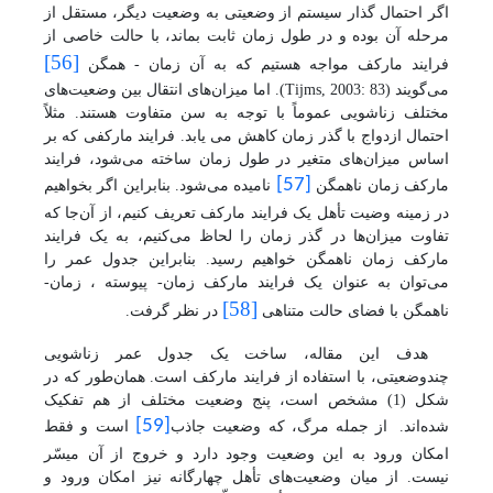
اگر احتمال گذار سیستم از وضعیتی به وضعیت دیگر، مستقل از
مرحله آن بوده و در طول زمان ثابت بماند، با حالت خاصی از
[56]
فرایند مارکف مواجه هستیم که به آن زمان - همگن
می‌گویند
(
Tijms, 2003: 83
)
.
اما میزان‌های انتقال بین وضعیت‌های
مختلف زناشویی عموماً با توجه به سن متفاوت هستند. مثلاً
احتمال ازدواج با گذر زمان کاهش می یابد. فرایند مارکفی که بر
اساس میزان‌های متغیر در طول زمان ساخته می‌شود، فرایند
[57]
مارکف زمان ناهمگن
نامیده می‌شود. بنابراین اگر بخواهیم
در زمینه وضیت تأهل یک فرایند مارکف تعریف کنیم، از آن‌جا که
تفاوت میزان‌ها در گذر زمان را لحاظ می‌کنیم، به یک فرایند
مارکف زمان ناهمگن خواهیم رسید. بنابراین
جدول عمر را
می‌توان به عنوان یک فرایند مارکف زمان- پیوسته ، زمان-
[58]
ناهمگن
با فضای حالت متناهی
در نظر گرفت.
هدف این مقاله، ساخت یک جدول عمر زناشویی
چندوضعیتی، با استفاده از فرایند مارکف است. همان‌طور که در
شکل (1) مشخص است، پنج وضعیت مختلف از هم تفکیک
[59]
شده‌اند.
از جمله مرگ، که وضعیت جاذب
است و فقط
امکان ورود به این وضعیت وجود دارد و خروج از آن میسّر
نیست. از میان وضعیت‌های تأهل چهارگانه نیز امکان ورود و