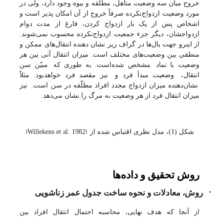
خروج میان سه وضعیت متأهل، مطلّقه و بیوه وجود دارد، ولی در
مورد وضعیت ازدواج‌نکرده صرفاً خروج از آن امکان پذیر است و
اشخاص پس از یک بار ازدواج کردن، فارغ از مدت دوام
ازدواجشان، دیگر جزء جمعیت ازدواج‌نکرده محسوب نمی‌شوند.
از اینرو جهت یال‌ها در گراف زیر نشان دهنده انتقال‌های ممکن و
منطقی بین وضعیت‌های مختلف است. میزان انتقال آنی بین هر
وضعیت با نماد
مشخص شده‌است. به طوری که
مبیّن سن
انتقال،
وضعیت مبدأ فرد و
نیز مقصد فرد خواهد‌بود. مثلاً
نشان‌دهنده میزان ازدواج مجدد افراد مطلّقه در سن
است.
نیز
میزان انتقال فرد از هر وضعیت به مرگ را نشان می‌دهد.
)
(
شکل (1)، مدل نظری اقتباس شده
از
Willekens et al. 1982
روش تحقیق و داده
ها
·
روش، معادلات و نحوه ساخت جدول عمر زناشویی
از آنجا که هدف نهایی، محاسبه احتمال انتقال افراد بین