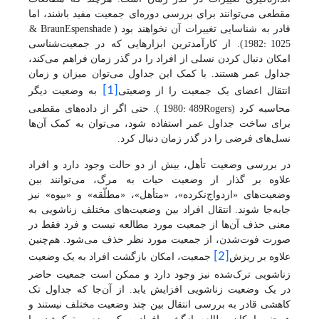
مقطعی می‌توانند برای بررسی دوره‌ای جمعیت مفید باشند، اما
,
Espenshade
قادر به شناسایی تغییرات آن نخواهند بود (
& Braun
1982: 1025
). از کارآمدترین ابزارهایی که در جمعیت‌شناسی
امکان دنبال کردن نسلی از افراد را در گذر زمان فراهم می‌کند،
جداول عمر هستند. با کمک این جداول می‌توان میزان و زمان
[1]
انتقال اعضای یک جمعیت را از وضعیتی
به وضعیت دیگر
, 1980: 489
محاسبه کرد (
Rogers
). حتی اگر از داده‌های مقطعی
برای ساخت جداول عمر استفاده شود، می‌توان به کمک آن‌ها
نسل‌های فرضی را در گذر زمان دنبال کرد.
در بررسی وضعیت تأهل، بیش از دو حالت وجود دارد و افراد
علاوه بر گذار از وضعیت حیات به مرگ، می‌توانند بین
وضعیت‌های «ازدواج‌نکرده»، «متأهل»، «مطلّقه» و «بیوه» نیز
جابه‌جا شوند. انتقال افراد بین وضعیت‌های مختلف زناشویی به
معنی حذف آن‌ها از جمعیت مورد مطالعه نیست و فرد فقط در
صورت فوت‌شدن، از جمعیت مورد نظر حذف می‌شود. هم‌چنین
[2]
علاوه بر ریزش
جمعیت، امکان بازگشت افراد به یک وضعیت
زناشویی ترک‌شده نیز وجود دارد و ممکن است جمعیت حاضر
در یک وضعیت زناشویی افزایش یابد. از آن‌جا که جداول تک
کاهشی قادر به بررسی انتقال بین چند وضعیت مختلف نیستند و