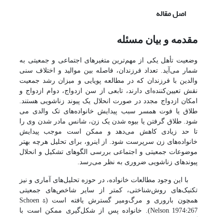
اصل مقاله
مقدمه و بیان مسئله
وضعیت تأهل یکی از مهم‌ترین
متغیرهای اجتماعی و جمعیتی به
شمار می‌آید. تعداد فرزندان، فاصله بین موالید و اختلاف سنی
والدین با فرزندان که در مطالعه پویایی و میزان رشد جمعیت
نقش تعیین‌کننده‌ای دارند، تابعی از سن ازدواج، دوام ازدواج و
امکان ازدواج مجدد در صورت انحلال یک پیوند زناشویی هستند.
طلاق یا فوت همسر سبب پیدایش خانواده‌های تک والدی می
شود. طلاق گرفتن یا بیوه شدن یک زن، شانس مادر شدن وی را
تا حد زیادی کاهش می‌دهد و ممکن است موجب پیدایش
خانواده‌های زن سرپرست شود. از‌ اینرو، برای تحلیل هر‌چه بهتر
موضوعات جمعیتی و اجتماعی بررسی الگوهای تشکیل و انحلال
پیوندهای زناشویی ضروری به نظر می‌رسد.
با این ‌وجود مطالعات خانواده، در حوزه تحلیل‌های آماری و نیز
تکنیک‌های روش‌شناختی، کمتر از سایر شاخص‌های جمعیتی
Schoen &
همچون باروری و مرگ‌ومیر گسترش یافته است
(
Nelson, 1974:267
)
. خانواده پس از شکل‌گیری ممکن است با