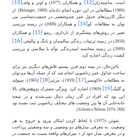
[13]
[12]
است. ساچیندران
و همکاران (1977) و لوتز
و
ولف
(1989) مطالعاتی در این حوزه انجام داده‌اند (
Belanger, 1989
). از
دیگر کاربرد‌
های جدول عمر چندوضعیتی در جمعیت‌شناسی می
[14]
توان به مطالعات کو
و همکاران
(2008) در زمینه بررسی
[15]
تغییر در روش‌های پیشگیری از بارداری، ریمو
و همکاران
[16]
(2018) در زمینه ترتیبات زندگی سالمندان و یانگ و والیجی
(2009) در زمینه محاسبه امید‌‌زندگی
توأم با
سلامتی و بررسی
کیفیت زندگی اشاره کرد.
بااین‌حال، در نیمه دوم قرن بیستم تلاش‌های دیگری نیز برای
ساخت جداول عمر زناشویی انجام شد که از جمله آن‌ها می‌توان
[18]
[17]
به مطالعات جاکوبسن
(1959)، مرتنز
(1965)، سیولند
[19]
و گلیک
(1969) اشاره کرد. ویژگی مشترک پژوهش‌های بالا
این بود که افراد در گذر زمان دنبال نمی‌شدند و در نتیجه
جابه
جایی آن ها بین وضعیت های مختلف زناشویی ثبت نشده بود
Schoen & Nelson, 1974: 268
.
)
(
شوئن (1975) با لحاظ کردن امکان ورود و خروج به هر
وضعیت، به معرفی مدل‌های دو وضعیتی و سه وضعیتی پرداخت
و در معرفی مدل خود از « میزان‌های واقعه نسبت به جمعیت در