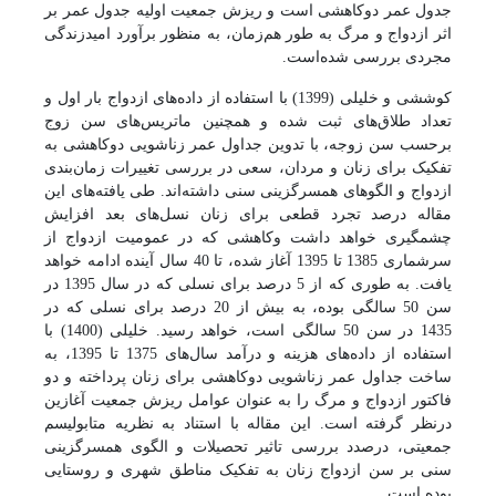
جدول عمر دو‌کاهشی است و ریزش جمعیت اولیه جدول عمر بر
اثر ازدواج و مرگ به طور هم‌زمان، به منظور برآورد امید‌‌زندگی
مجردی بررسی شده‌است.
کوششی و خلیلی (1399) با استفاده از داده‌های ازدواج بار اول و
تعداد طلاق‌های ثبت شده و همچنین ماتریس‌های سن زوج
برحسب سن زوجه، با تدوین جداول عمر زناشویی دوکاهشی به
تفکیک برای زنان و مردان، سعی در بررسی تغییرات زمان‌بندی
ازدواج و الگوهای همسرگزینی سنی داشته‌اند. طی یافته‌های این
مقاله درصد تجرد قطعی برای زنان نسل‌های بعد افزایش
چشمگیری خواهد داشت وکاهشی که در عمومیت ازدواج از
سرشماری 1385 تا 1395 آغاز شده، تا 40 سال آینده ادامه خواهد
یافت. به طوری که از 5 درصد برای نسلی که در سال 1395 در
سن 50 سالگی بوده، به بیش از 20 درصد برای نسلی که در
1435 در سن 50 سالگی است، خواهد رسید.
خلیلی (1400) با
استفاده از داده‌های هزینه و درآمد سال‌های 1375 تا 1395، به
ساخت جداول عمر زناشویی دوکاهشی برای زنان پرداخته و دو
فاکتور ازدواج و مرگ را به عنوان عوامل ریزش جمعیت آغازین
درنظر گرفته است. این مقاله با استناد به نظریه متابولیسم
جمعیتی، درصدد بررسی تاثیر تحصیلات و الگوی همسرگزینی
سنی بر سن ازدواج زنان به تفکیک مناطق شهری و روستایی
بوده است.