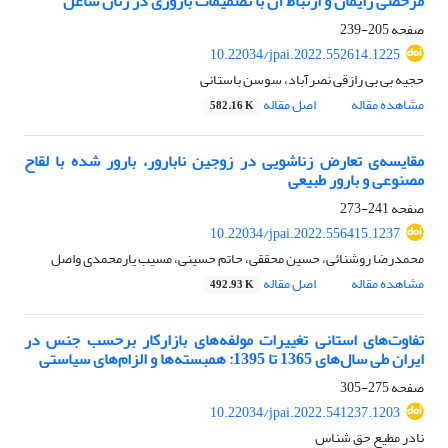
مرخصی زایمان و ارتباط آن با تصمیمات باروری در زنان شاغل
صفحه
205-239
10.22034/jpai.2022.552614.1225
حجیه بی بی رازقی نصرآباد، سوسن باستانی
مشاهده مقاله
اصل مقاله
582.16 K
مقایسه‌ی تعارض زناشویی در زوجین نابارور، بارور شده با لقاح
مصنوعی و بارور طبیعی
صفحه
241-273
10.22034/jpai.2022.556415.1237
محمدرضا روشنائی، حسین محققی، حاتم حسینی، مسیب یارمحمدی واصل
مشاهده مقاله
اصل مقاله
492.93 K
تفاوت‌های استانی تغییرات مولفه‌های بازارکار برحسب جنس در
ایران طی سال‌های 1365 تا 1395: همبسته‌ها و الزام‌های سیاستی
صفحه
275-305
10.22034/jpai.2022.541237.1203
نادر مطیع حق شناس