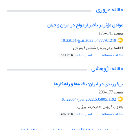
مقاله مروری
عوامل مؤثر بر تأخیر ازدواج در ایران و جهان
صفحه
141-175
10.22034/jpai.2022.547779.1219
فاطمه ترابی، زهرا شمس قهفرخی
مشاهده مقاله
اصل مقاله
581.25 K
مقاله پژوهشی
بی‌فرزندی در ایران: یافته‌ها و راهکارها
صفحه
177-203
10.22034/jpai.2022.535805.1192
یعقوب فروتن، حمیدرضا بیژنی
مشاهده مقاله
اصل مقاله
486.38 K