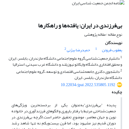
بی‌فرزندی در ایران: یافته‌ها و راهکارها
نوع مقاله : مقاله پژوهشی
نویسندگان
2
1
یعقوب فروتن
حمیدرضا بیژنی
1
دانشیارجمعیت‌شناسی گروه علوم اجتماعی دانشگاه مازندران، بابلسر، ایران
و محقق افتخاری دانشگاه وایکاتو نیوزیلند و دانشگاه غرب سیدنی، استرالیا
2
دانشجوی دکتری جامعه‌شناسی اقتصادی و توسعه، گروه علوم اجتماعی
دانشگاه مازندران، بابلسر، ایران
10.22034/jpai.2022.535805.1192
چکیده
پدیده "بی‌فرزندی"به‌عنوان یکی از برجسته‌ترین ویژگی‌های
جمعیت‌شناختی مرتبط با رفتار باروری و الگوهای فرزندآوری در خانواده
نوین و جهان معاصر، موضوع تحقیق حاضر است.اگرچه بی‌فرزندی در
دوران قدیم نیز مشهود بود، اما قرن بیست‌ویکم نه تنها شاهد رشد