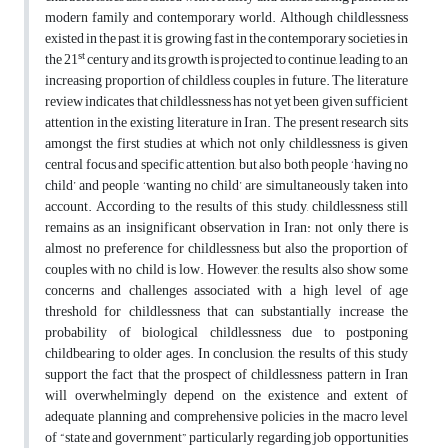
modern family and contemporary world. Although childlessness
existed in the past, it is growing fast in the contemporary societies in
st
the 21
century and its growth is projected to continue, leading to an
increasing proportion of childless couples in future. The literature
review indicates that childlessness has not yet been given sufficient
attention in the existing literature in Iran. The present research sits
amongst the first studies at which not only childlessness is given
central focus and specific attention, but also both people ‘having no
child’ and people ‘wanting no child’ are simultaneously taken into
account. According to the results of this study, childlessness still
remains as an insignificant observation in Iran: not only there is
almost no preference for childlessness, but also the proportion of
couples with no child is low. However, the results also show some
concerns and challenges associated with a high level of age
threshold for childlessness that can substantially increase the
probability of biological childlessness due to postponing
childbearing to older ages. In conclusion, the results of this study
support the fact that the prospect of childlessness pattern in Iran
will overwhelmingly depend on the existence and extent of
adequate planning and comprehensive policies in the macro level
of “state and government” particularly regarding job opportunities