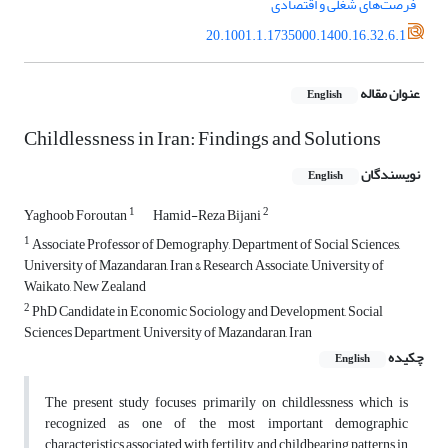
فرصت‌های شغلی و اقتصادی
20.1001.1.1735000.1400.16.32.6.1
عنوان مقاله
English
Childlessness in Iran: Findings and Solutions
نویسندگان
English
1
2
Yaghoob Foroutan
Hamid-Reza Bijani
1
Associate Professor of Demography, Department of Social Sciences,
University of Mazandaran, Iran & Research Associate, University of
Waikato, New Zealand
2
PhD Candidate in Economic Sociology and Development, Social
Sciences Department, University of Mazandaran, Iran
چکیده
English
The present study focuses primarily on childlessness which is
recognized as one of the most important demographic
characteristics associated with fertility and childbearing patterns in