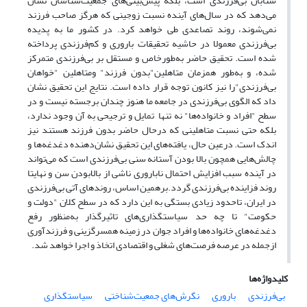
شتابان بی‌فرزندی است، بلکه پیش‌بینی‌های جمعیت‌شناسان نشان
می‌دهد که در سال‌های آینده نسبت زوجینی که هرگز صاحب فرزند
نمی‌شوند، روند تصاعدی طی خواهد کرد. در کشور ما به پدیده
بی‌فرزندی معمولا در حاشیه تحقیقات باروری و کم‌فرزندی پرداخته
شده است. تحقیق حاضر به‌طورخاص و مستقل بر بی‌فرزندی متمرکز
شده، و به‌طور همزمان متاهلین"بدون فرزند" ومتاهلین "خواهان
بی‌فرزندی"را نیز کانون توجه قرار داده است. نتایج این تحقیق نشان
داد که الگوی بی‌فرزندی در جامعه ما هنوز چندان برجسته نیست و در
سطح "افراد و خانواده‌ها" نه تنها تمایل و ترجیحی به آن وجود ندارد،
بلکه حتی نسبت متاهلینی که درحال حاضر بدون فرزند هستند نیز
اندک است. درعین حال، یافته‌های این تحقیق نشان‌دهنده دغدغه‌ها و
چالش‌هایی همچون بالا بودن آستانه سنی بی‌فرزندی است که می‌تواند
در آینده سبب افزایش احتمال ناباروری ناشی از بالابودن سن و نهایتا
روند فزاینده بی‌فرزندی گردد.برهمین اساس، روندهای آتی بی‌فرزندی
در ایران، تاحدود زیادی بستگی به این دارد که در سطح کلان "دولت و
حکومت" تا چه حد سیاستگذاری‌های تاثیرگذار به‌منظور رفع
دغدغه‌های خانواده‌ها و افراد جوان در زمینه همسرگزینی و فرزندآوری
ازجمله در عرصه فرصت‌های شغلی و اقتصادی اتخاذ و اجرا خواهد شد.
کلیدواژه‌ها
بی‌فرزندی
باروری
نگرش‌های جمعیت‌شناختی
سیاستگذاری