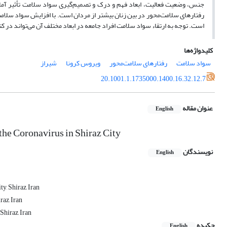
جنس، وضعیت فعالیت، ابعاد فهم و درک و تصمیم‌گیری سواد سلامت تأثیر آمار
رفتارهای سلامت‌محور در بین زنان بیشتر از مردان است. با افزایش سواد سلامت 
است. توجه به ارتقاء سواد سلامت افراد جامعه در ابعاد مختلف آن می‌تواند در ک
کلیدواژه‌ها
سواد سلامت
رفتارهای سلامت‌محور
ویروس کرونا
شیراز
20.1001.1.1735000.1400.16.32.12.7
عنوان مقاله
English
the Coronavirus in Shiraz City
نویسندگان
English
y, Shiraz, Iran
az, Iran
Shiraz, Iran
چکیده
English