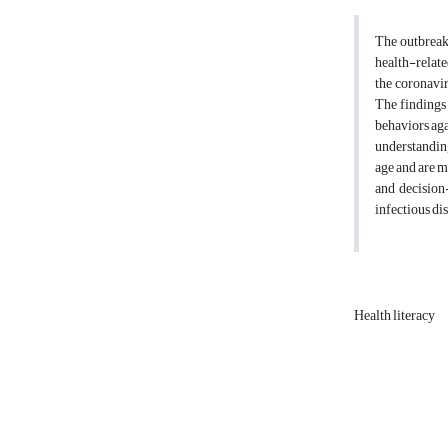
The outbreak 
health-relate
the coronavir
The findings 
behaviors aga
understanding
age and are m
and decision
infectious di
Health literacy