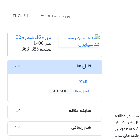
ورود به سامانه
ENGLISH
دوره 16، شماره 32
مهر 1400
صفحه
363-385
فایل ها
XML
اصل مقاله
411.64 K
سابقه مقاله
ست. در مطالعه
بین ابعاد سواد سلامت و رفتارهای سلامت‌محور در برابر ویروس کرونا مورد بررسی قرار گیرد. برای این هدف تعداد 385 نفر از جمعیت 18 تا 65 سال شهر شیراز
هم رسانی
فته‌ها همچنین
شان داد که متغیرهای سن،