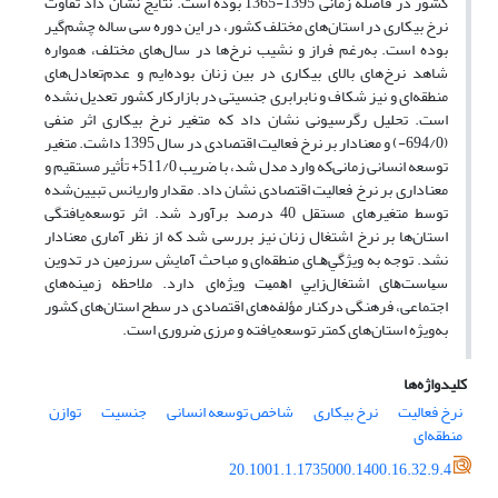
کشور در فاصلة زمانی 1395-1365 بوده است. نتایج نشان داد تفاوت
نرخ بیکاری در استان‌های مختلف کشور، در این دوره سی ساله چشم‌گیر
بوده است. به‌رغم فراز و نشیب نرخ‌ها در سال‌های مختلف، همواره
شاهد ‌‌نرخ‌های بالای بیکاری در بین زنان بوده‌ایم و عدم‌تعادل‌های
منطقه‌ای و نیز شکاف و نابرابری جنسیتی در بازارکار کشور تعدیل نشده
است. تحلیل رگرسیونی نشان داد که متغیر نرخ بیکاری اثر‌ منفی
(694/0-) و معنادار بر نرخ فعالیت اقتصادی در سال 1395 داشت. متغیر
توسعه انسانی زمانی‌که وارد مدل شد، با ضریب 511/0+ تأثیر مستقیم و
معناداری بر نرخ فعالیت اقتصادی نشان داد. مقدار واریانس تبیین‌شده
توسط متغیرهای مستقل 40 درصد برآورد شد. اثر توسعه‌یافتگی
استان‌ها بر نرخ اشتغال زنان نیز بررسی شد که از نظر آماری معنادار
نشد. ﺗﻮﺟﻪ ﺑﻪ وﻳﮋﮔﻲﻫـﺎی ﻣﻨﻄﻘﻪ‌ای و ﻣﺒﺎﺣﺚ آﻣﺎﻳﺶ ﺳﺮزﻣﻴﻦ در ﺗﺪوﻳﻦ
ﺳﻴﺎﺳﺖ‌ﻫﺎی اﺷﺘﻐﺎل‌زاﻳﻲ اﻫﻤﻴﺖ وﻳﮋه‌ای ‌دارد. ملاحظه ‌زمینه‌های
اجتماعی، فرهنگی درکنار مؤلفه‌های اقتصادی در سطح استان‌های کشور
به‌ویژه استان‌های کمتر توسعه‌یافته و مرزی ضروری است.
کلیدواژه‌ها
نرخ فعالیت
نرخ بیکاری
شاخص توسعه انسانی
جنسیت
توازن
منطقه‌ای
20.1001.1.1735000.1400.16.32.9.4