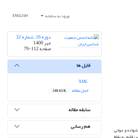
ورود به سامانه
ENGLISH
دوره 16، شماره 32
مهر 1400
صفحه
79-112
فایل ها
XML
اصل مقاله
540.63 K
سابقه مقاله
هم رسانی
ورد توجه قرار گرفت و در آبان‌ماه 1400 "قانون حمایت از خانواده و جوانی
 قانون و نقاط