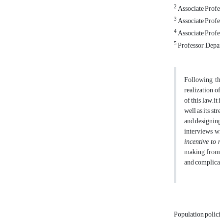
2
Associate Profes
3
Associate Profe
4
Associate Profes
5
Professor, Depa
Following th
realization o
of this law, 
well as its s
and designing
interviews w
incentive to 
making from a
and complicat
Population polic