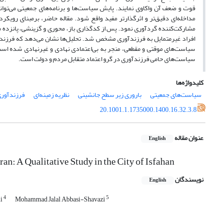
قوت و ضعف آن واکاوی نمایند. پایش سیاست‌ها و برنامه‌های جمعیتی می‌توان
مشارکت‌کننده گردآوری نمود. پس از کدگذاری باز، محوری و گزینشی، پانزده مق
افراد غیرمتمایل به فرزندآوری مشخص شد. تحلیل‌‌ها نشان می‌دهد که فرزندآو
سیاست‌های موقتی و مقطعی، منجر به بی‌اعتمادی نهادی و غیرنهادی شده اس
سیاست‌های حامی فرزندآوری در گرو اعتماد متقابل مردم و دولت است.
کلیدواژه‌ها
سیاست‌های جمعیتی
باروری زیر سطح جانشینی
نظریه زمینه‌ای
فرزندآور
20.1001.1.1735000.1400.16.32.3.8
عنوان مقاله
English
an: A Qualitative Study in the City of Isfahan
نویسندگان
English
4
5
ni
Mohammad Jalal Abbasi-Shavazi