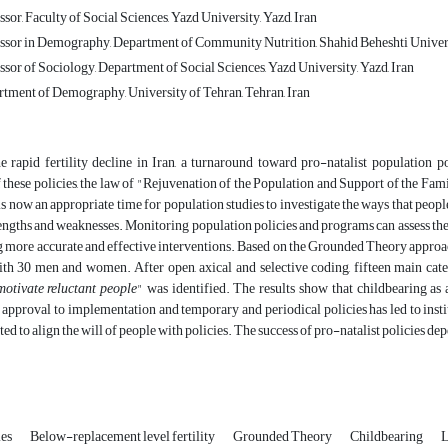
sor, Faculty of Social Sciences, Yazd University, Yazd, Iran
ssor in Demography, Department of Community Nutrition, Shahid Beheshti Universi
sor of Sociology, Department of Social Sciences, Yazd University, Yazd, Iran
rtment of Demography, University of Tehran, Tehran, Iran
e rapid fertility decline in Iran, a turnaround toward pro-natalist population 
f these policies, the law of "Rejuvenation of the Population and Support of the F
it is now an appropriate time for population studies to investigate the ways that peo
trengths and weaknesses. Monitoring population policies and programs can assess th
 more accurate and effective interventions. Based on the Grounded Theory approach,
ith 30 men and women. After open, axical and selective coding, fifteen main cate
motivate reluctant people
" was identified. The results show that childbearing as a
pproval to implementation and temporary and periodical policies has led to institu
ed to align the will of people with policies. The success of pro-natalist policies 
ies
Below-replacement level fertility
Grounded Theory
Childbearing
L