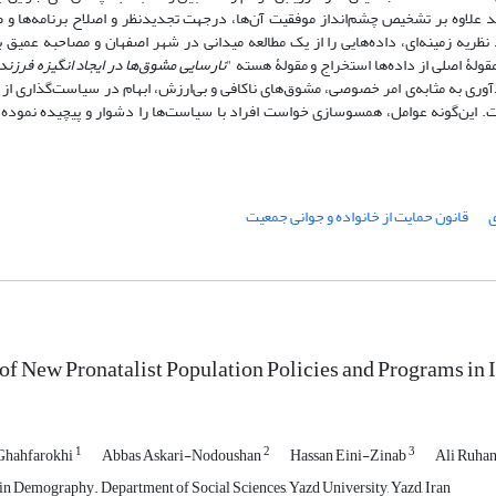
د علاوه بر تشخیص چشم‌انداز موفقیت آن‌ها، درجهت تجدیدنظر و اصلاح برنامه‌ها و 
ولۀ اصلی از داده‌ها استخراج و مقولۀ هسته "
نارسایی مشوق‌ها در ایجاد انگیزه فرزند
ری به مثابه‌ی امر خصوصی، مشوق‌های ناکافی و بی‌ارزش، ابهام در سیاست‌گذاری از ت
ت. این‌گونه عوامل، همسوسازی خواست افراد با سیاست‌ها را دشوار و پیچیده نموده
ی
قانون حمایت از خانواده و جوانی جمعیت
of New Pronatalist Population Policies and Programs in Ir
1
2
3
Ghahfarokhi
Abbas Askari-Nodoushan
Hassan Eini-Zinab
Ali Ruha
n Demography. Department of Social Sciences, Yazd University, Yazd, Iran