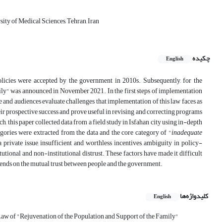
ty of Medical Sciences, Tehran, Iran
چکیده
English
policies were accepted by the government in 2010s. Subsequently, for the
amily" was announced in November 2021. In the first steps of implementation
ple and audiences evaluate challenges that implementation of this law faces as
eir prospective success and prove useful in revising and correcting programs
 this paper collected data from a field study in Isfahan city using in-depth
gories were extracted from the data and the core category of "
inadequate
 private issue, insufficient and worthless incentives, ambiguity in policy-
tional and non-institutional distrust. These factors have made it difficult
depends on the mutual trust between people and the government.
کلیدواژه‌ها
English
aw of "Rejuvenation of the Population and Support of the Family"