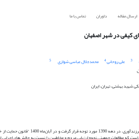
ارسال مقاله
داوران
تماس با ما
ی کیفی در شهر اصفهان
5
4
3
علی روحانی
محمدجلال عباسی شوازی
ن
ی شهید بهشتی، تهران، ایران
به‌دنبال کاهش سریع باروری در ایران، چرخش به‌سوی سیاست‌های مشوق فرزندآوری، در دهه 1390 م
است که مطالعات جمعیتی نحوه ارزیابی مردم و مخاطبین را نسبت به چالش‌های اجرایی این