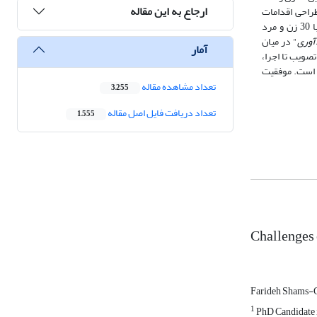
ارجاع به این مقاله
طراحی اقدامات
مداخله‌ای دقیق‌تر و اثرگذارتر مفید واقع شود. مقاله حاضر، برمبنای رویکرد نظریه زمینه‌ای، داده‌هایی را از یک مطالعه میدانی در شهر اصفهان و مصاحبه عمیق با 30 زن و مرد
آوری
" در میان
آمار
صویب تا اجرا،
 است. موفقیت
تعداد مشاهده مقاله
3,255
تعداد دریافت فایل اصل مقاله
1,555
Challenges 
Farideh Shams-
1
PhD Candidate i