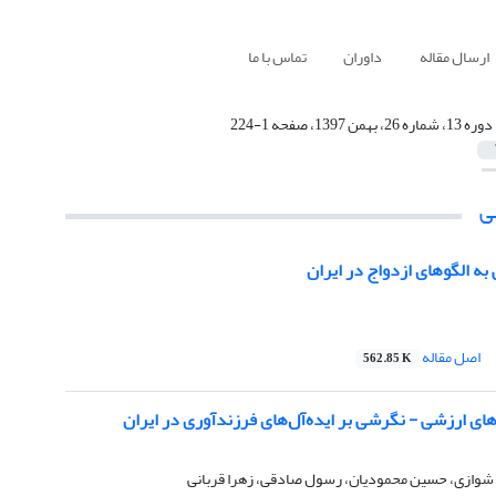
ارسال مقاله
داوران
تماس با ما
دوره 13، شماره 26، بهمن 1397، صفحه 1-224
ی
به الگوهای ازدواج در ایران
اصل مقاله
562.85 K
های ارزشی - نگرشی بر ایده‌آل‌های فرزندآوری در ایران
وازی، حسین محمودیان، رسول صادقی، زهرا قربانی