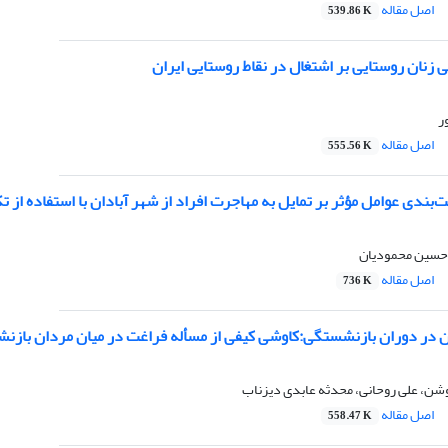
اصل مقاله
539.86 K
ی زنان روستایی بر اشتغال در نقاط روستایی ایران
ر
اصل مقاله
555.56 K
ت‌بندی عوامل مؤثر بر تمایل به مهاجرت افراد از شهر آبادان با استفاده از 
 حسین محمودیان
اصل مقاله
736 K
ن در دوران بازنشستگی:کاوشی کیفی از مسأله فراغت در میان مردان بازنش
، علی روحانی، محدثه عابدی دیزناب
اصل مقاله
558.47 K