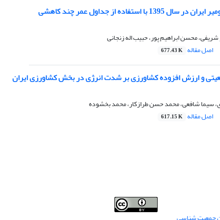
139 با استفاده از جداول عمر چند کاهشی
 شریفی، محسن ابراهیم پور، حبیب اله زنجانی
اصل مقاله
677.43 K
معیتی و ارزش افزوده کشاورزی بر شدت انرژی در بخش کشاورزی ایران
دی، سیما شافعی، محمد حسن طرازکار، محمد بخشوده
اصل مقاله
617.15 K
من جمعیت شناسی
Creative Commons
This work is licensed under a