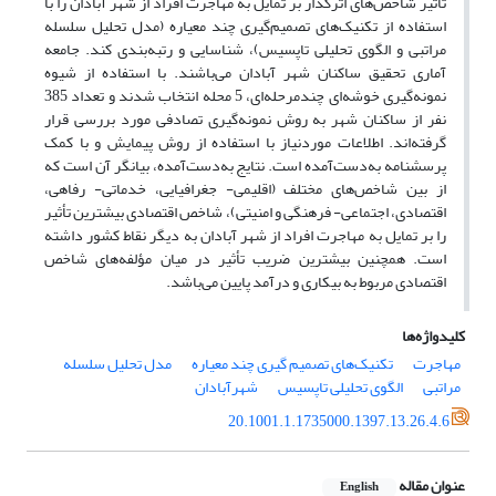
تأثیر شاخص‌های اثرگذار بر تمایل به مهاجرت افراد از شهر آبادان را با
استفاده از تکنیک‌های تصمیم‌گیری چند معیاره (مدل تحلیل سلسله
مراتبی و الگوی تحلیلی تاپسیس)، شناسایی و رتبه‌بندی کند. جامعه
آماری تحقیق ساکنان شهر آبادان می‌باشند. با استفاده از شیوه
نمونه‌گیری خوشه‌ای چندمرحله‌ای، 5 محله انتخاب شدند و تعداد 385
نفر از ساکنان شهر به روش نمونه‌گیری تصادفی مورد بررسی قرار
گرفته‌اند. اطلاعات موردنیاز با استفاده از روش پیمایش و با کمک
پرسشنامه به‌دست‌آمده است. نتایج به‌دست‌آمده، بیانگر آن است که
از بین شاخص‌های مختلف (اقلیمی- جغرافیایی، خدماتی- رفاهی،
اقتصادی، اجتماعی- فرهنگی و امنیتی)، شاخص اقتصادی بیشترین تأثیر
را بر تمایل به مهاجرت افراد از شهر آبادان به دیگر نقاط کشور داشته
است. همچنین بیشترین ضریب تأثیر در میان مؤلفه‌های شاخص
اقتصادی مربوط به بیکاری و درآمد پایین می‌باشد.
کلیدواژه‌ها
مهاجرت
تکنیک‌های تصمیم گیری چند معیاره
مدل تحلیل سلسله
مراتبی
الگوی تحلیلی تاپسیس
شهرآبادان
20.1001.1.1735000.1397.13.26.4.6
عنوان مقاله
English