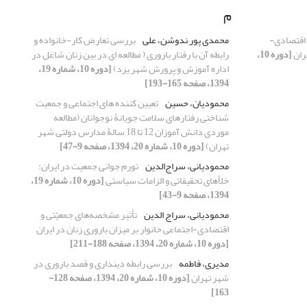
م
 اقتصادی-
محمدی پور ندوشن، علی
بررسی تعارض کار-خانواده و
یران
[دوره 10،
رابطه آن با رفتار باروری ( مطالعه ای در بین زنان شاغل در
اداره آموزش و پرورش شهر یزد)
[دوره 10، شماره 19،
1394، صفحه 165-193]
محمودیان، حسین
تعیین‏ کننده ‏های اجتماعی و جمعیت‏
شناختی رفتارهای سلامت‏ جویانۀ نوجوانان (مطالعه
موردی دانش‏ آموزان 12 تا 18 سالۀ مدارس دولتی شهر
تهران)
[دوره 10، شماره 20، 1394، صفحه 9-47]
محمودیانی، سراج‌الدین
تورم جوانی جمعیت در ایران:
خلأهای تحقیقاتی و الزامات سیاستی
[دوره 10، شماره 19،
1394، صفحه 9-43]
محمودیانی، سراج الدین
تأثیر مشخصه‌های جمعیّتی و
اقتصادی-اجتماعی خانوار بر میزان باروری زنان در ایران
[دوره 10، شماره 20، 1394، صفحه 188-211]
مدیری، فاطمه
بررسی رابطه دینداری و قصد باروری در
شهر تهران
[دوره 10، شماره 20، 1394، صفحه 128-
163]