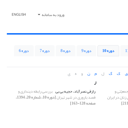
ورود به سامانه
ENGLISH
دوره 10
دوره 9
دوره 8
دوره 7
دوره 6
ق
ک
گ
ل
م
ن
و
ه
ی
ر
معیّتی و
رازقی نصرآباد، حجیه بی بی
بررسی رابطه دینداری و
زنان در ایران
قصد باروری در شهر تهران
[دوره 10، شماره 20، 1394،
صفحه 128-163]