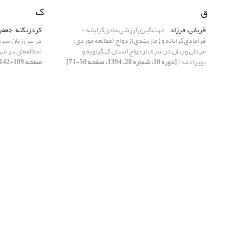
ق
ک
قربانی، فرزاد
جهت‌گیری ارزشی مادی‌گرایانه -
کردزنگنه، جعفر
فرامادی‌گرایانه و زمان‌بندی ازدواج (مطالعه موردی:
در بین زنان سر
مردان و زنان در شرف ازدواج استان کهگیلویه و
(مطالعه‌ای در شه
بویراحمد)
[دوره 10، شماره 20، 1394، صفحه 50-71]
صفحه 109-142]