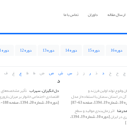
ارسال مقاله
داوران
تماس با ما
دوره 16
دوره 15
دوره 14
دوره 13
دوره 12
دوره 11
چ
ح
خ
د
ذ
ر
ز
ژ
س
ش
ص
ض
ط
ظ
ع
غ
ف
د
ن وقوع تولد اولین فرزند و
دل انگیزان، سهراب
تأثیر مشخصه‌های ج
 آن در استان سمنان با استفاده از مدل
اقتصادی-اجتماعی خانوار بر میزان باروری 
1، صفحه 63-87]
[دوره 10، شماره 20، 1394، صفحه 188-211]
مدرضا
اثر زمان‌بندی موالید و سطح
ی در ایران
[دوره 10، شماره 19، 1394،