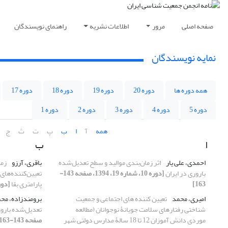
صفحه اصلی
مرور
اطلاعات نشریه
راهنمای نویسندگان
نمایه نویسندگان
همه دوره ها
دوره 20
دوره 19
دوره 18
دوره 17
دوره 5
دوره 4
دوره 3
دوره 2
دوره 1
همه
آ
ا
ب
پ
ت
ث
ج
ا
ب
احمدی، علی یار
اثر زمان‌بندی موالید و سطح تعدیل‌شده
باقری، آرزو
زما
باروری در ایران
[دوره 10، شماره 19، 1394، صفحه 143-
تعیین‌کننده‌های
163]
پارامتری بقا
[دوره 10، شماره 19، 394
امیری، محمد
تعیین‏ کننده ‏های اجتماعی و جمعیت‏
برومندزاده، مح
شناختی رفتارهای سلامت‏ جویانۀ نوجوانان (مطالعه
تعدیل‌شده بارور
موردی دانش‏ آموزان 12 تا 18 سالۀ مدارس دولتی شهر
صفحه 143-163]