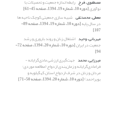
مصطفوی، فرخ
رابطه اندازه جمعیت و تحصیلات با
نوآوری
[دوره 10، شماره 19، 1394، صفحه 45-61]
معطی، محمدتقی
شبیه سازی جمعیتی کوچک ناحیه ها
در سال پایه
[دوره 10، شماره 19، 1394، صفحه 89-
107]
مهربانی، وحید
اشتغال زنان و روند باروری و رشد
جمعیت در ایران
[دوره 10، شماره 20، 1394، صفحه 72-
94]
میرزایی، محمد
جهت‌گیری ارزشی مادی‌گرایانه -
فرامادی‌گرایانه و زمان‌بندی ازدواج (مطالعه موردی:
مردان و زنان در شرف ازدواج استان کهگیلویه و
بویراحمد)
[دوره 10، شماره 20، 1394، صفحه 50-71]