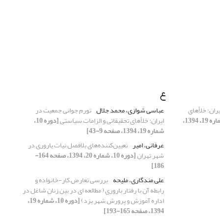
ع
ران: خلأهای
عباسی شوازی، محمد جلال
تورم جوانی جمعیت در
[دوره 10، شماره 19، 1394،
ایران: خلأهای تحقیقاتی و الزامات سیاستی
[دوره 10،
شماره 19، 1394، صفحه 9-43]
عرفانی، امیر
تعیین‌کننده‌های بلافصل نیات باروری در
شهر تهران
[دوره 10، شماره 20، 1394، صفحه 164-
186]
علی مندگاری، ملیحه
بررسی تعارض کار-خانواده و
رابطه آن با رفتار باروری ( مطالعه ای در بین زنان شاغل در
اداره آموزش و پرورش شهر یزد)
[دوره 10، شماره 19،
1394، صفحه 165-193]