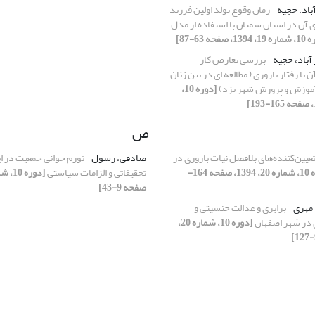
آباد، حجیه
زمان وقوع تولد اولین فرزند
ی آن در استان سمنان با استفاده از مدل
1، صفحه 63-87]
 آباد، حجیه
بررسی تعارض کار-
ن با رفتار باروری ( مطالعه ای در بین زنان
آموزش و پرورش شهر یزد)
[دوره 10،
ص
عیین‌کننده‌های بلافصل نیات باروری در
صادقی، رسول
تورم جوانی جمعیت در ای
[دوره 10، شماره 20، 1394، صفحه 164-
تحقیقاتی و الزامات سیاستی
صفحه 9-43]
مهری
برابری و عدالت جنسیتی و
ی در شهر اصفهان
[دوره 10، شماره 20،