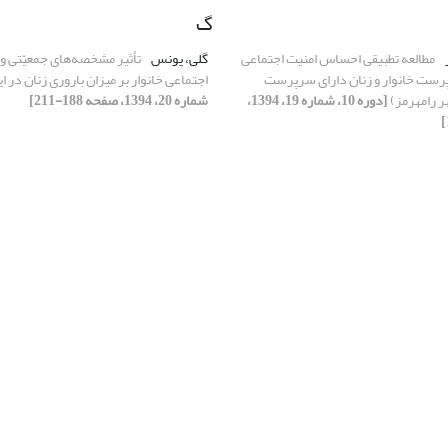
گ
مطالعه تطبیقی احساس امنیت اجتماعی
گلی، یونس
تأثیر مشخصه‌های جمعیّتی و
پرست خانوار و زنان دارای سرپرست
اجتماعی خانوار بر میزان باروری زنان در ا
ر رامهرمز)
[دوره 10، شماره 19، 1394،
شماره 20، 1394، صفحه 188-211]