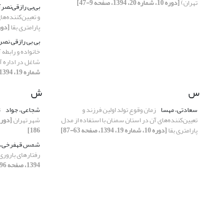
تهران)
[دوره 10، شماره 20، 1394، صفحه 9-47]
بی‌بی رازقی‌نصر
و تعیین‌کننده‌ها
پارامتری بقا
[دوره 10، شماره 19، 394
بی بی رازقی نصر
خانواده و رابطه آ
شاغل در اداره 
شماره 19، 1394، صفحه 165-193]
س
ش
سعادتی، مهسا
زمان وقوع تولد اولین فرزند و
شجاعی، جواد
ت
تعیین‌کننده‌های آن در استان سمنان با استفاده از مدل
شهر تهران
پارامتری بقا
[دوره 10، شماره 19، 1394، صفحه 63-87]
186]
شمس قهفرخی، 
رفتارهای بارور
1394، صفحه 96-127]