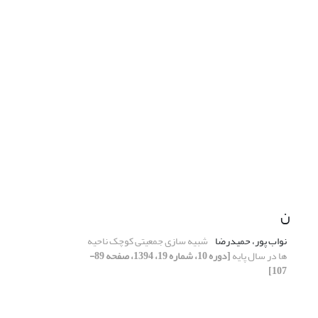
ن
نواب پور، حمیدرضا
شبیه سازی جمعیتی کوچک ناحیه
ها در سال پایه
[دوره 10، شماره 19، 1394، صفحه 89-
107]