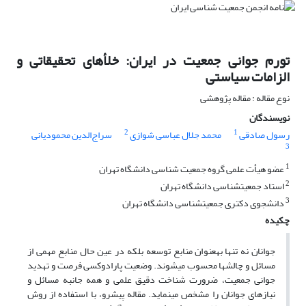
تورم جوانی جمعیت در ایران: خلأهای تحقیقاتی و
الزامات سیاستی
نوع مقاله : مقاله پژوهشی
نویسندگان
2
1
رسول صادقی
محمد جلال عباسی شوازی
سراج‌الدین محمودیانی
3
1
عضو هیأت علمی گروه جمعیت ‏شناسی دانشگاه تهران
2
استاد جمعیت‏شناسی دانشگاه تهران
3
دانشجوی دکتری جمعیت‏شناسی دانشگاه تهران
چکیده
جوانان نه تنها به‏عنوان منابع توسعه بلکه در عین حال منابع مهمی از
مسائل و چالش‏ها محسوب می‏شوند. وضعیت پارادوکسی فرصت و تهدید
جوانی جمعیت، ضرورت شناخت دقیق علمی و همه جانبه مسائل و
نیازهای جوانان را مشخص می‏نماید. مقاله پیش‏رو، با استفاده از روش