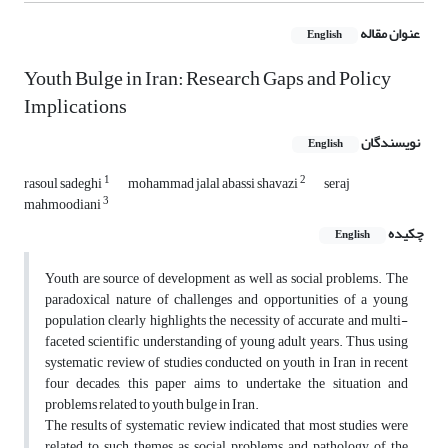
عنوان مقاله
English
Youth Bulge in Iran: Research Gaps and Policy
Implications
نویسندگان
English
1
2
rasoul sadeghi
mohammad jalal abassi shavazi
seraj
3
mahmoodiani
چکیده
English
Youth are source of development as well as social problems. The
paradoxical nature of challenges and opportunities of a young
population clearly highlights the necessity of accurate and multi-
faceted scientific understanding of young adult years. Thus, using
systematic review of studies conducted on youth in Iran in recent
four decades, this paper aims to undertake the situation and
problems related to youth bulge in Iran.
The results of systematic review indicated that most studies were
related to such themes as social problems and pathology of the