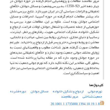
مرور نظام­مند مطالعات و پژوهش­هایی انجام گرفته در حوزه جوانان در
چهار دهه اخیر (92-1350)، به بررسی وضعیت و مسائل جوانان، خلأهای
تحقیقاتی و الزامات سیاستی آن در ایران می‏پردازد. نتایج بررسی نشان
داد بیشتر مطالعات انجام گرفته در حوزه آسیب‏ها، انحرافات و مسایل
اجتماعی جوانان بوده است. علاوه بر این، مطالعات مورد بررسی به
حوزه‏هایی از جمله تحصیلات و اشتغال جوانان، اوقات فراغت، ازدواج و
تشکیل خانواده، مشارکت اجتماعی، هویت، رفتارهای پرخطر، اینترنت،
رسانه‏ها و دنیای مجازی، دینداری، روابط بین نسلی، مهاجرت و جابجایی،
معاشرت و روابط دوستی دختر و پسر قبل از ازدواج پرداخته‏اند. علیرغم
مطالعات صورت گرفته، هنوز شناخت مطلوب و واقع‏بینانه‏ای نسبت به
زوایای مختلف جوانی جمعیت وجود ندارد و خلأهای تحقیقاتی عدیده­ای
در حوزه جوانان وجود دارد که در مقاله بدان­ها پرداخته شده است.
به‌طور کلی، مقاله بر این نکته تاکید دارد که تورم جوانی جمعیت نه تنها
به لحاظ وزن جمعیتی، بلکه از نظر اقتصادی، اجتماعی و سیاستی نیز حائز
اهمیت و سیاست­گذاری است.
کلیدواژه‌ها
تورم جوانی
ازدواج و تشکیل خانواده
مسائل جوانان
دوره فشرده
جمعیت‌شناختی
مرور نظام‌مند
20.1001.1.1735000.1394.10.19.1.8