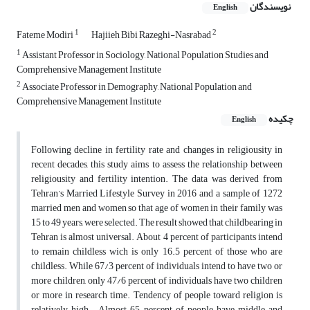
نویسندگان
English
1
2
Fateme Modiri
Hajiieh Bibi Razeghi-Nasrabad
1
Assistant Professor in Sociology, National Population Studies and
Comprehensive Management Institute
2
Associate Professor in Demography, National Population and
Comprehensive Management Institute
چکیده
English
Following decline in fertility rate and changes in religiousity in
recent decades, this study aims to assess the relationship between
religiousity and fertility intention. The data was derived from
Tehran’s Married Lifestyle Survey in 2016 and a sample of 1272
married men and women so that age of women in their family was
15 to 49 years, were selected. The result showed that childbearing in
Tehran is almost universal. About 4 percent of participants intend
to remain childless wich is only 16.5 percent of those who are
childless. While 67/3 percent of individuals intend to have two or
more children, only 47/6 percent of individuals have two children
or more in research time. Tendency of people toward religion is
relatively high. Almost 65 percent of people have middle and