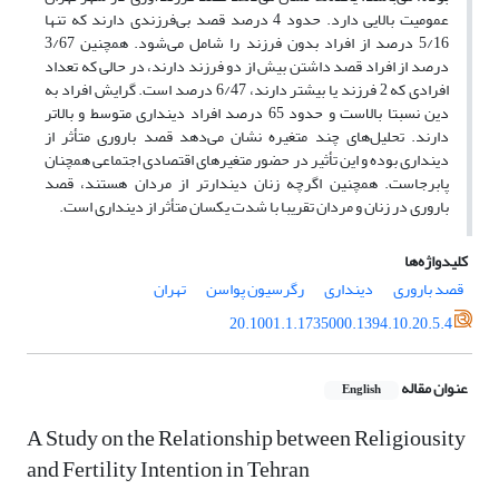
عمومیت بالایی دارد. حدود 4 درصد قصد بی‌فرزندی دارند که تنها
5/16 درصد از افراد بدون فرزند را شامل می‌شود. همچنین 3/67
درصد از افراد قصد داشتن بیش از دو فرزند دارند، در حالی که تعداد
افرادی که 2 فرزند یا بیشتر دارند، 6/47 درصد است. گرایش افراد به
دین نسبتا بالاست و حدود 65 درصد افراد دینداری متوسط و بالاتر
دارند. تحلیل‌های چند متغیره نشان می‌دهد قصد باروری متأثر از
دینداری بوده و این تأثیر در حضور متغیرهای اقتصادی اجتماعی همچنان
پابرجاست. همچنین اگرچه زنان دیندارتر از مردان هستند، قصد
باروری در زنان و مردان تقریبا با شدت یکسان متأثر از دینداری است.
کلیدواژه‌ها
قصد باروری
دینداری
رگرسیون پواسن
تهران
20.1001.1.1735000.1394.10.20.5.4
عنوان مقاله
English
A Study on the Relationship between Religiousity
and Fertility Intention in Tehran