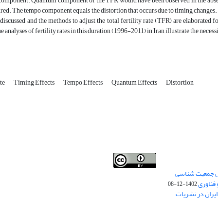
component. Quantum component of the TFR would have been observed in the absence
ed. The tempo component equals the distortion that occurs due to timing changes. 
is discussed and the methods to adjust the total fertility rate (TFR) are elabora
 analyses of fertility rates in this duration (1996-2011) in Iran illustrate the nece
ate
Timing Effects
Tempo Effects
Quantum Effects
Distortion
من جمعیت شناسی
Creative Commons
This work is licensed under a
 فناوری
Attribution 4.0 International License
1402-12-08
.
یران در نشریات