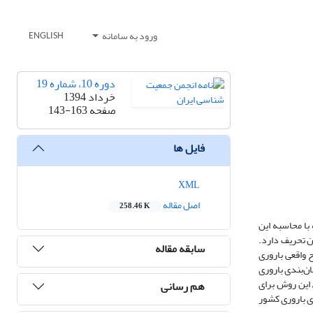
ورود به سامانه
ENGLISH
دوره 10، شماره 19
خرداد 1394
صفحه
143-163
فایل ها
XML
اصل مقاله
258.46 K
با محاسبه این
ن تحریف دارد.
سابقه مقاله
 واقعی باروری
ن‌بندی باروری
ارت و فیینی (1998) پرداخته شده است. سپس این روش برای
هم رسانی
شده است. نتایج تحلیل میزان­های باروری کشور