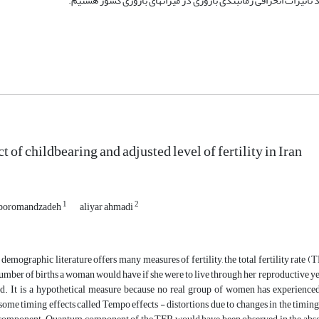
أثیرات انحرافی زمانبندی باروری در میزان­های باروری کشور هستیم.
 of childbearing and adjusted level of fertility in Iran
1
2
boromandzadeh
aliyar ahmadi
demographic literature offers many measures of fertility, the total fertility rate 
umber of births a woman would have if she were to live through her reproductive years
d. It is a hypothetical measure because no real group of women has experienced o
some timing effects called Tempo effects - distortions due to changes in the timin