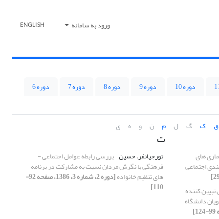
ورود به سامانه
ENGLISH
دوره 10
دوره 9
دوره 8
دوره 7
دوره 6
ق
ک
گ
ل
م
ن
و
ه
ی
ت
اری های
تورجیانفر، حسین
بررسی رابطه عوامل اجتماعی -
ندی اجتماعی
فرهنگی با نگرش مردان نسبت به مشارکت در برنامه
های تنظیم خانواده
[دوره 2، شماره 3، 1386، صفحه 92-
110]
تبیین کننده
یان دانشگاه