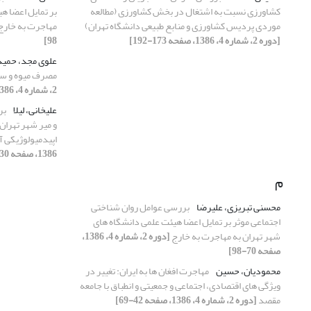
کشاورزی نسبت به اشتغال در بخش کشاورزی (مطالعه
بر تمایل اعضا ه
موردی پردیس کشاورزی و منابع طبیعی دانشگاه تهران)
مهاجرت به خارج
[دوره 2، شماره 4، 1386، صفحه 173-192]
98]
علوی مجد، حمی
مصرف میوه و سب
2، شماره 4، 1386، صفحه 152-173]
علیخانی، لیلا
بر
اپیدمیولوژیکی 
1386، صفحه 30-60]
م
محسنی تبریزی، علیرضا
بررسی عوامل روان شناختی
اجتماعی موثر بر تمایل اعضا هیئت علمی دانشگاه های
شهر تهران به مهاجرت به خارج
[دوره 2، شماره 4، 1386،
صفحه 70-98]
محمودیان، حسین
مهاجرت افغان ها به ایران: تغییر در
ویژگی های اقتصادی، اجتماعی و جمعیتی و انطباق با جامعه
مقصد
[دوره 2، شماره 4، 1386، صفحه 42-69]