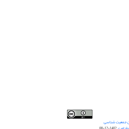
من جمعیت شناسی
Creative Commons
This work is licensed under a
 فناوری
Attribution 4.0 International License
1402-12-08
.