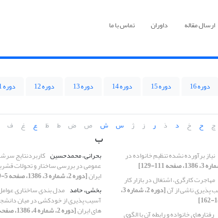
ارسال مقاله
داوران
تماس با ما
دوره 16
دوره 15
دوره 14
دوره 13
دوره 12
دوره 11
چ
ح
خ
د
ذ
ر
ز
ژ
س
ش
ص
ض
ط
ظ
ع
غ
ف
ب
نیاز برآورده نشده تنظیم خانواده در
بحرانی، محمدحسین
کاربردنتایج سرشم
عمومی در بررسی ساختار و تحولات قشرب
ایران
[دوره 2، شماره 3، 1386، صفحه 5-29]
مهاجرت کارگری، اشتغال در بازار کار
 پذیری ناشی از آن
[دوره 2، شماره 3،
بخشی، حامد
مدل بندی ساختاری عوامل 
آسیب پذیری از خودکشی در میان دانشجو
های ایران
[دوره 2، شماره 4، 1386، صفحه 99-124]
رفتارهای خانواده و رابطه آن با الگوی