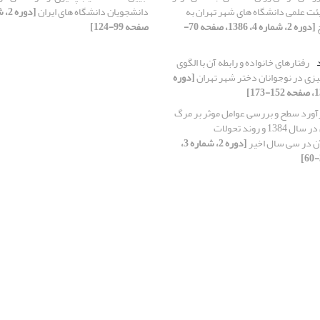
یئت علمی دانشگاه های شهر تهران به
دانشجویان دانشگاه های ایران
[دوره 2، شماره 4، 1386، صفحه 70-
صفحه 99-124]
د
رفتارهای خانواده و رابطه آن با الگوی
زی در نوجوانان دختر شهر تهران
[دوره
آورد سطح و بررسی عوامل موثر بر مرگ
و میر شهر تهران در سال 1384 و روند تحولات
آن در سی سال اخیر
[دوره 2، شماره 3،