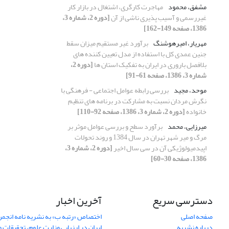
مشفق، محمود
مهاجرت کارگری، اشتغال در بازار کار
غیررسمی و آسیب پذیری ناشی از آن
[دوره 2، شماره 3،
1386، صفحه 149-162]
مهریار، امیرهوشنگ
برآورد غیر مستقیم میزان سقط
جنین عمدی کل با استفاده از مدل تعیین کننده های
بلافصل باروری در ایران به تفکیک استان ها
[دوره 2،
شماره 3، 1386، صفحه 61-91]
موحد، مجید
بررسی رابطه عوامل اجتماعی - فرهنگی با
نگرش مردان نسبت به مشارکت در برنامه های تنظیم
خانواده
[دوره 2، شماره 3، 1386، صفحه 92-110]
میرزایی، محمد
برآورد سطح و بررسی عوامل موثر بر
مرگ و میر شهر تهران در سال 1384 و روند تحولات
اپیدمیولوژیکی آن در سی سال اخیر
[دوره 2، شماره 3،
1386، صفحه 30-60]
دسترسی سریع
آخرین اخبار
صفحه اصلی
اختصاص «رتبه ب» به نشریه نامه انج
درباره نشریه
ایران در ارزیابی وزارت علوم، تحقیقات و