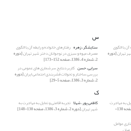
س
آن با الگوی
ستایشگر، زهره
رفتارهای خانواده و رابطه آن با الگوی
هر تهران
[دوره
مصرف میوه و سبزی در نوجوانان دختر شهر تهران
[دوره
2، شماره 4، 1386، صفحه 152-173]
سرایی، حسن
کاربردنتایج سرشماری های عمومی در
بررسی ساختار و تحولات قشربندی اجتماعی ایران
[دوره
2، شماره 3، 1386، صفحه 5-29]
ک
ایل به مهاجرت
کاظمی پور، شهلا
تجربه اقامتی و تمایل به مهاجرت به
[دوره 2، شماره 3، 1386، صفحه 130-
شهر تهران
[دوره 2، شماره 3، 1386، صفحه 130-148]
اری عوامل
میان