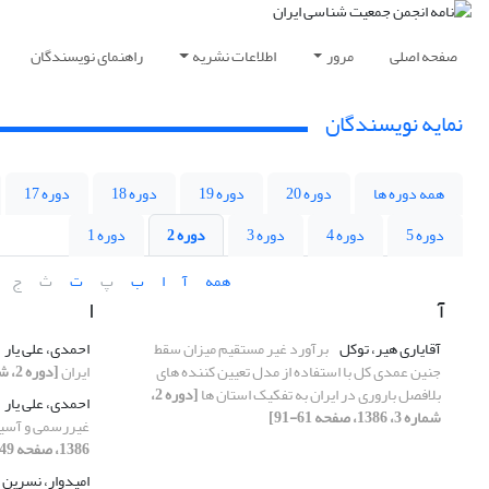
صفحه اصلی
مرور
اطلاعات نشریه
راهنمای نویسندگان
نمایه نویسندگان
همه دوره ها
دوره 20
دوره 19
دوره 18
دوره 17
دوره 5
دوره 4
دوره 3
دوره 2
دوره 1
همه
آ
ا
ب
پ
ت
ث
ج
آ
ا
آقایاری هیر، توکل
برآورد غیر مستقیم میزان سقط
احمدی، علی یار
جنین عمدی کل با استفاده از مدل تعیین کننده های
ایران
[دوره 2، شماره 3، 1386، صفحه 111-129]
بلافصل باروری در ایران به تفکیک استان ها
[دوره 2،
احمدی، علی یار
شماره 3، 1386، صفحه 61-91]
غیررسمی و آسیب
1386، صفحه 149-162]
امیدوار، نسرین