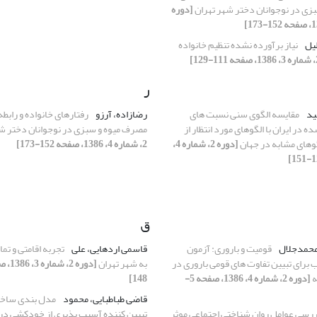
زی در نوجوانان دختر شهر تهران
[دوره
لیل
نیاز برآورده نشده تنظیم خانواده
ر
ید
مقایسه الگوی سنی نسبت های
رضازاده، آرزو
رفتارهای خانواده و رابطه 
در ایران با الگوهای مورد انتظار از
مصرف میوه و سبزی در نوجوانان دختر ش
وهای مشابه در جهان
[دوره 2، شماره 4،
2، شماره 4، 1386، صفحه 152-173]
ق
محمدجلال
قومیت و باروری: آزمون
قاسمی اردهایی، علی
تجربه اقامتی و تم
برای تبیین تفاوت های قومی باروری در
به شهر تهران
ه
[دوره 2، شماره 4، 1386، صفحه 5-
148]
قاضی طباطبایی، محمود
مدل بندی ساخت
رسی عوامل روان شناختی اجتماعی موثر
تبیین کننده آسیب پذیری از خودکشی در 