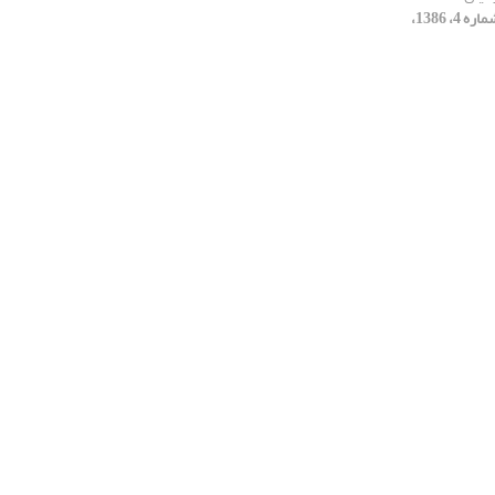
[دوره 2، شماره 4، 1386،