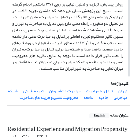
روش پیمایش، تجزیه و تحلیل نهایی بر روی ۳۷۱ دانشجو انجام گرفته
است. نتایج این پژوهش نشان می دهد که داشتن تجربه اقامت در
تهران یکی از متغیرهای تاثیرگذار بر تمایل به مهاجرت به این شهر است.
در تحلیل دو متغیری، رابطه معنی داری بین تمایل به مهاجرت به تهران و
تجربه اقامتی مشاهده شده است. اما در تحلیل چند متغیری، تحلیل
مسیر، تاثیر مستقیم تجربه اقامتی بر تمایل به مهاجرت معنی دار نشده
است. تجربه اقامتی با اثر ۰/۲۲۳ به طور غیر مستقیم و از طریق متغیرهای
جاذبه مقصد، دافعه مبدا و شبکه مهاجرتی، تمایل به مهاجرت به تهران
را تحت تاثیر قرار داده است. با توجه به نتایج، نظریه های محرومیت
نسبی، جاذبه و دافعه و شبکه مهاجرت برای تبیین اثر تجربه اقامتی بر
میزان تمایل به مهاجرت به شهر تهران مناسب هستند.
کلیدواژه‌ها
تهران
تمایل به مهاجرت
مهاجرت دانشجویان
تجربه اقامتی
شبکه
مهاجرتی
جاذبه
دافعه
محرومیت نسبی و هزینه های مهاجرت
عنوان مقاله
English
Residential Experience and Migration Propensity