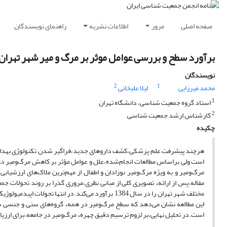
صفحه اصلی
مرور
اطلاعات نشریه
راهنمای نویسندگان
برآورد سطح و بررسی عوامل موثر بر مرگ و میر شهر تهران در سال 1384 و روند تحولات اپیدمیولوژیکی آن 
نویسندگان
2
1
محمد میرزایی
لیلا علیخانی
1
استاد گروه جمعیت شناسی، دانشگاه تهران
2
کارشناس ارشد جمعیت شناسی
چکیده
هرچند پیشرفت علم پزشکی،کشف داروهای جدید،فراگیر شدن تکنولوژی بهداشت عم
است ولی براساس مطالعات انجام‌شده،علل و عوامل مؤثر بر کاهش مرگ‌ومیر 
مرگ‌ومیر و به ویژه مرگ‌ومیر نوزادان و اطفال از مهم‌ترین ملاک‌های ارزشیاب
مقاله،پس از ارائهء تصویری کلی از مبانی نظری،مروری گذرا بر روند تحولات 
است.در تحلیل نهایی،بر لزوم ترسیم دقیق چهرهء مرگ‌ومیر در جامعه،برای ارزیاب