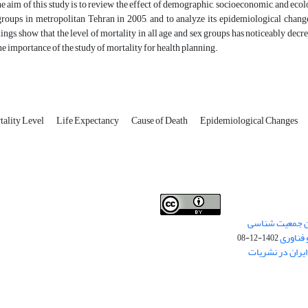
e aim of this study is to review the effect of demographic, socioeconomic, and ecolo
roups in metropolitan Tehran in 2005, and to analyze its epidemiological changes
ings, show that the level of mortality in all age and sex groups has noticeably decre
e importance of the study of mortality for health planning.
tality Level
Life Expectancy
Cause of Death
Epidemiological Changes
من جمعیت شناسی
Creative Commons
This work is licensed under a
 فناوری
Attribution 4.0 International License
1402-12-08
.
یران در نشریات