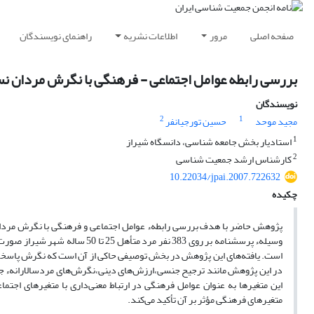
صفحه اصلی
مرور
اطلاعات نشریه
راهنمای نویسندگان
بررسی رابطه عوامل اجتماعی - فرهنگی با نگرش مردان نس
نویسندگان
2
1
مجید موحد
حسین تورجیانفر
1
استادیار بخش جامعه شناسی، دانسگاه شیراز
2
کارشناس ارشد جمعیت شناسی
10.22034/jpai.2007.722632
چکیده
پژوهش حاضر با هدف بررسی رابطهء عوامل اجتماعی و فرهنگی با نگرش مردان ن
وسیلهء پرسشنامه بر روی 383 نفر
است. یافته‌های این پژوهش در بخش توصیفی حاکی از آن است که نگرش پاسخگوی
در این پژوهش مانند ترجیح جنسی،ارزش‌های دینی،نگرش‌های مردسالارانهء جن
این‌ متغیرها به عنوان عوامل فرهنگی در ارتباط معنی‌داری با متغیرهای اجتم
متغیرهای‌ فرهنگی مؤثر بر آن تأکید می‌کند.