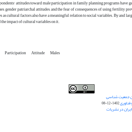
pondents' attitudes toward male participation in family planning programs have gen
ues, gender patriarchal attitudes, and the fear of consequences of using fertility pr
es as cultural factors also have a meaningful relation to social variables. By and lar
the impact of cultural variables on it.
Participation
Attitude
Males
من جمعیت شناسی
Creative Commons
This work is licensed under a
 فناوری
Attribution 4.0 International License
1402-12-08
.
یران در نشریات