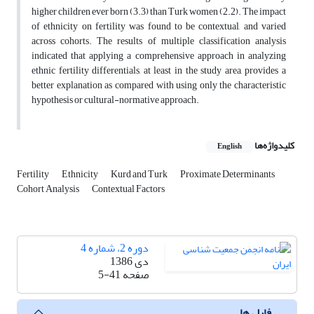
higher children ever born (3.3) than Turk women (2.2). The impact
of ethnicity on fertility was found to be contextual, and varied
across cohorts. The results of multiple classification analysis
indicated that applying a comprehensive approach in analyzing
ethnic fertility differentials, at least in the study area, provides a
better explanation as compared with using only the characteristic
hypothesis or cultural-normative approach.
کلیدواژه‌ها
English
Fertility
Ethnicity
Kurd and Turk
Proximate Determinants
Cohort Analysis
Contextual Factors
دوره 2، شماره 4
دی 1386
صفحه
5-41
فایل ها