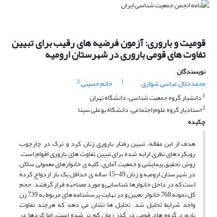
قومیت و باروری: آزمون فرضیه های رقیب برای تبیین
تفاوت های قومی باروری در شهرستان ارومیه
نویسندگان
2
1
محمدجلال عباسی شوازی
حاتم حسینی
1
دانشیار گروه جمعیت شناسی، دانشگاه تهران
2
استادیار گروه علوم اجتماعی، دانشگاه بوعلی سینا
چکیده
هدف از این مقاله، تبیین رفتار باروری زنان کرد و ترک در چارچوب
رویکردهای نظری ارایه شده برای تبیین تفاوت های باروری اقوام است.
روش تحقیق پیمایشی و جمعیت آماری، کلیه ی خانوارهای معمولی ساکن
در شهرستان ارومیه و زنان 49-15 ساله ی حداقل یک بار ازدواج کرده
است که در داخل خانوارها شناسایی و مورد مصاحبه قرار گرفتند. حجم
کل نمونه 768 خانوار تعیین و در نهایت پرسشنامه های مربوط به 739 زن
واجد شرایط تحلیل شد. تحلیل ها نشان می دهد که هرچند تفاوت
باروری گروه های قومی در گذر زمان کم تر شده است، اما کردها در