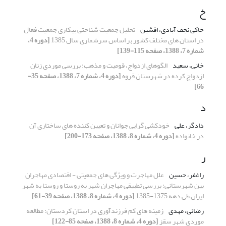
خ
خاکی نجف آبادی، افشین
تحلیل جمعیت شناختی بیکاری جمعیت فعال
در استان های مختلف کشور بر اساس سرشماری سال 1385
[دوره 4،
شماره 7، 1388، صفحه 115-139]
خانی، سعید
الگوهای ازدواج، قومیت و مذهب: بررسی موردی زنان
ازدواج کرده در شهرستان قروه
[دوره 4، شماره 7، 1388، صفحه 35-
66]
د
دادگر، علی
خودکشی گرایی جوانان و تعیین کننده های ساختاری آن
در خانواده
[دوره 4، شماره 8، 1388، صفحه 173-200]
ر
راغفر، حسین
علل مهاجرت و ویژگی های جمعیتی - اقتصادی مهاجران
بین شهرستانی: بررسی تطبیقی مهاجران شهر به روستا و روستا به شهر
ایران طی دهه 1375-1385
[دوره 4، شماره 8، 1388، صفحه 39-61]
رضائی، مهدی
زمینه های کم فرزندآوری در استان کردستان: مطالعه
موردی شهر سقز
[دوره 4، شماره 8، 1388، صفحه 85-122]