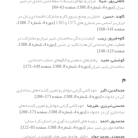
کاظمی پور، شهلا
میزان و عوامل مرتبط با سقط جنین عمدی در شهر
تهران
[دوره 4، شماره 8، 1388، صفحه 63-84]
کاوند، حسین
تحلیل بر وضع نیروی کار و مشارکت اقتصادی زنان در
ایران بر اساس سرشماری های 1375 و 1385
[دوره 4، شماره 7، 1388،
صفحه 141-168]
کاوه فیروز، زینب
کیفیت زندگی سالمندان شهر تهران و مشارکت در
فعالیت های اجتماعی آن ها با تاکید بر جنس
[دوره 4، شماره 8، 1388،
صفحه 123-148]
کوششی، مجید
رفتارهای جمعیتی و الگوهای حمایت اجتماعی
سالمندان شهر تهران
[دوره 4، شماره 8، 1388، صفحه 149-172]
م
مجدالدین، اکبر
خودکشی گرایی جوانان و تعیین کننده های ساختاری
آن در خانواده
[دوره 4، شماره 8، 1388، صفحه 173-200]
محسنی تبریزی، علیرضا
خودکشی گرایی جوانان و تعیین کننده های
ساختاری آن در خانواده
[دوره 4، شماره 8، 1388، صفحه 173-200]
محمدپور، احمد
زمینه های کم فرزندآوری در استان کردستان:
مطالعه موردی شهر سقز
[دوره 4، شماره 8، 1388، صفحه 85-122]
محمودی، محمد جواد
چالش ها و فرصت های اقتصادی، اجتماعی