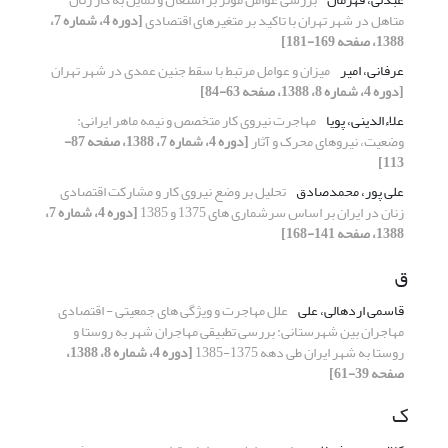
متاهل در شهر تهران با تاکید بر متغیرهای اقتصادی
[دوره 4، شماره 7،
1388، صفحه 169-181]
عرفانی، امیر
میزان و عوامل مرتبط با سقط جنین عمدی در شهر تهران
[دوره 4، شماره 8، 1388، صفحه 63-84]
علاءالدینی، پویا
مهاجرت نیروی کار متخصص و نیمه ماهر ایرانی:
وضعیت، نیروهای محرک و آثار
[دوره 4، شماره 7، 1388، صفحه 87-
113]
علی پور، محمدصادق
تحلیل بر وضع نیروی کار و مشارکت اقتصادی
زنان در ایران بر اساس سرشماری های 1375 و 1385
[دوره 4، شماره 7،
1388، صفحه 141-168]
ق
قاسمی اردهالی، علی
علل مهاجرت و ویژگی های جمعیتی - اقتصادی
مهاجران بین شهرستانی: بررسی تطبیقی مهاجران شهر به روستا و
روستا به شهر ایران طی دهه 1375-1385
[دوره 4، شماره 8، 1388،
صفحه 39-61]
ک