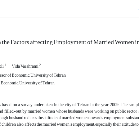
 the Factors affecting Employment of Married Women in
1
2
oli
Vida Varahrami
ssor of Economic, University of Tehran
f Economic, University of Tehran
is based on a survey undertaken in the city of Tehran in the year 2009. The samp
and filled-out by married women whose husbands were working on public sector an
ough husband reduces the attitude of married women towards employment substantia
 children, also, affects the married women's employment, especially their attitude 