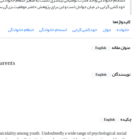
انسجام خانوادگی واجد قدرت توضیحی بیشتری نسبت به متغیر انتظام خانوادگی 
خودکشی گرایی در میان جوانان است و این برای پژوهش حاضر موفقیت بزرگی به
کلیدواژه‌ها
خانواده
جوان
خودکشی گرایی
انسجام خانوادگی
انتظام خانوادگی
عنوان مقاله
English
Parents
نویسندگان
English
چکیده
English
d suicidality among youth. Undoubtedly a wide range of psychological, social