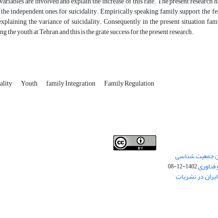
 variables are involved and explain the increase of this rate. The present research 
s the independent ones for suicidality. Empirically speaking, family support, the fe
explaining the variance of suicidality. Consequently in the present situation fa
g the youth at Tehran and this is the grate success for the present research.
ality
Youth
family Integration
Family Regulation
من جمعیت شناسی
Creative Commons
This work is licensed under a
 فناوری
Attribution 4.0 International License
1402-12-08
.
یران در نشریات