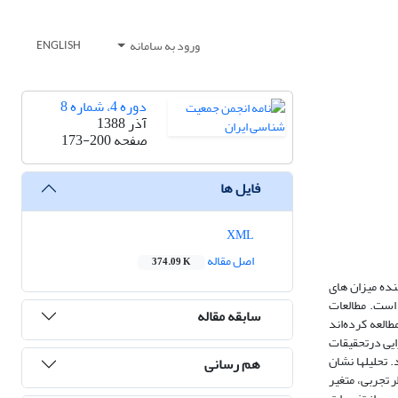
ورود به سامانه
ENGLISH
دوره 4، شماره 8
آذر 1388
صفحه
173-200
فایل ها
XML
اصل مقاله
374.09 K
نده میزان های
است. مطالعات
سابقه مقاله
طالعه کرده‌اند
ایی درتحقیقات
تشکیل می‏دهند. تحلیل‏ها نشان
هم رسانی
 تجربی، متغیر