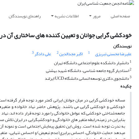
صفحه اصلی
مرور
اطلاعات نشریه
راهنمای نویسندگان
خودکشی گرایی جوانان و تعیین کننده های ساختاری آن در 
نویسندگان
3
2
1
علیرضا محسنی تبریزی
اکبر مجدالدین
علی دادگر
1
دانشیار دانشکده علوم اجتماعی دانشگاه تهران
2
استادیار گروه جامعه شناسی، دانشگاه شهید بهشتی
3
دانشجوی دکتری توسعه انسانی دانشگاه UCD ایرلند
چکیده
مساله خودکشی گرایی در میان جوانان ایرانی کمتر مورد توجه قرار گرفته اس
خودکشی و خودکشی گرایی می باشند. پژوهش حاضر نهاد خانواده و متغیرهای
جامعه‌‌‌‌شناختی خودکشی که عوامل خانوادگی را مورد توجه قرار داده اند، نهاد
بنابراین در زمینه رابطه متغیر های خانوادگی و خودکشی‏گرایی در ایران تلاش
می‏دهد حمایت خانوادگی، احساس برابری(عدم تبعیض) و احساس تنهایی، متغیرها