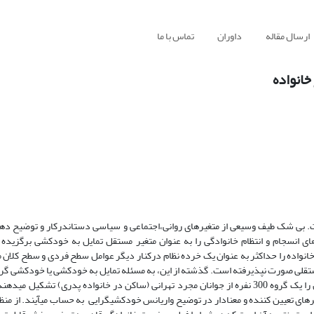
ارسال مقاله
داوران
تماس با ما
خانواده
ت. بی شک طیف وسیعی از متغیرهای روانی،اجتماعی‌ و سیاسی دست‏اندرکار و توضیح ده
 انسجام و انتظام خانوادگی را به عنوان متغیر مستقل تمایل به خودکشی برگزیده 
 خانواده را حداکثر به عنوان یک خرده نظام درکنار دیگر عوامل سطح فردی و سطح کلان م
 مستقلی صورت نپذیرفته است. گذشته از این، به مسئله تمایل به خودکشی یا خودکشی گر
به ندرت توجه شده است. روش این تحقیق پیمایش اجتماعی است و نمونه آن را یک گروه 300 نفره از جوانان مجرد تهرانی (ساکن در خانواده پدری) 
ی تعیین کننده و معنادار در توضیح واریانس خودکشی‏گرایی به حساب می‏آیند. از منظر