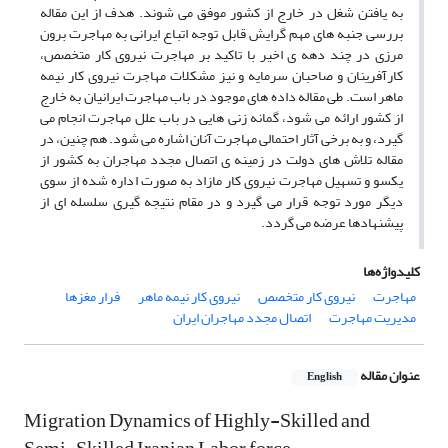
به یافتن شغل در خارج از کشور موفق می شوند. هدف از این مقاله
بررسی جنبه های مهم گرایش قابل توجه اتباع ایرانی به مهاجرت برون
مرزی در چند دهه ی اخیر با تاکید بر مهاجرت نیروی کار متخصص،
کارآفرینان و صاحبان سرمایه و نیز مشکلات مهاجرت نیروی کار نیمه
ماهر است. طی مقاله داده های موجود در باب مهاجرت ایرانیان به خارج
از کشور ارائه می شود، گمانه زنی هایی در باب علل مهاجرت انجام می
گیرد، و به برخی آثار احتمالی مهاجرت آنان اشاره می شود. هم چنین، در
مقاله تلاش های دولت در زمینه ی اتصال مجدد مهاجران به کشور از
یکسو و تسهیل مهاجرت نیروی کار مازاد به صورت اداره شده از سوی
دیگر مورد توجه قرار می گیرد و در مقام نتیجه گیری سلسله ای از
پیشنهادها عرضه می گردد.
کلیدواژه‌ها
مهاجرت
نیروی کار متخصص
نیروی کار نیمه ماهر
فرار مغزها
مدیریت مهاجرت
اتصال مجدد مهاجران ایران
عنوان مقاله
English
Migration Dynamics of Highly-Skilled and