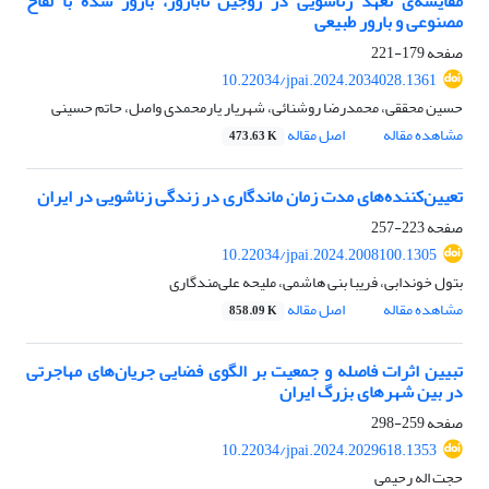
مقایسه‌ی تعهد زناشویی در زوجین نابارور، بارور شده با لقاح
مصنوعی و بارور طبیعی
صفحه
179-221
10.22034/jpai.2024.2034028.1361
حسین محققی، محمدرضا روشنائی، شهریار یارمحمدی واصل، حاتم حسینی
مشاهده مقاله
اصل مقاله
473.63 K
تعیین‌کننده‌های مدت زمان ماندگاری در زندگی زناشویی در ایران
صفحه
223-257
10.22034/jpai.2024.2008100.1305
بتول خوندابی، فریبا بنی هاشمی، ملیحه علی‌مندگاری
مشاهده مقاله
اصل مقاله
858.09 K
تبیین اثرات فاصله و جمعیت بر الگوی فضایی جریان‌های مهاجرتی
در بین شهرهای بزرگ ایران
صفحه
259-298
10.22034/jpai.2024.2029618.1353
حجت اله رحیمی