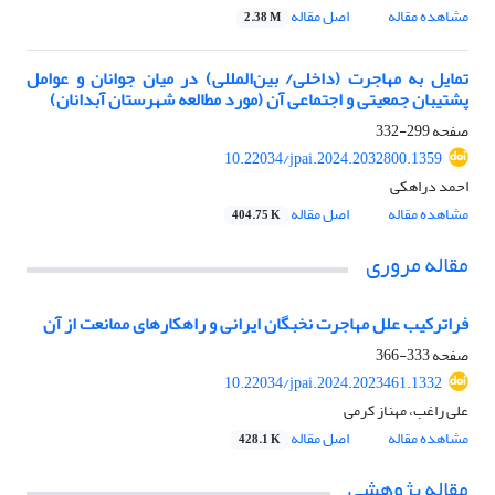
مشاهده مقاله
اصل مقاله
2.38 M
تمایل به مهاجرت (داخلی/ بین‌المللی) در میان جوانان و عوامل
پشتیبان جمعیتی و اجتماعی آن (مورد مطالعه شهرستان آبدانان)
صفحه
299-332
10.22034/jpai.2024.2032800.1359
احمد دراهکی
مشاهده مقاله
اصل مقاله
404.75 K
مقاله مروری
فراترکیب علل مهاجرت نخبگان ایرانی و راهکارهای ممانعت از آن
صفحه
333-366
10.22034/jpai.2024.2023461.1332
علی راغب، مهناز کرمی
مشاهده مقاله
اصل مقاله
428.1 K
مقاله پژوهشی