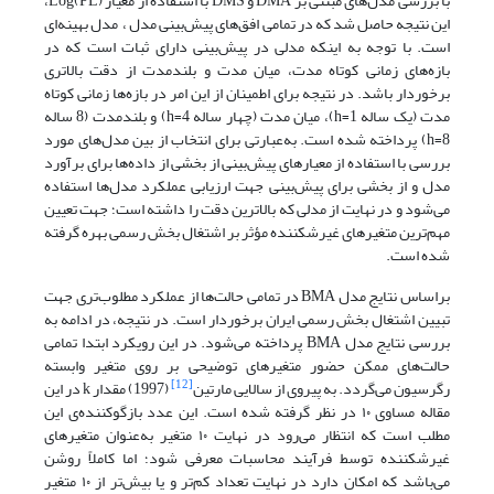
با بررسی مدل‌های مبتنی بر DMA و DMS با استفاده از معیار (PL)Log،
این نتیجه حاصل شد که در تمامی افق‌های پیش‌بینی مدل ، مدل بهینه‌ای
است. با توجه به اینکه مدلی در پیش‌بینی دارای ثبات است که در
بازه‌های زمانی کوتاه مدت، میان مدت و بلندمدت از دقت بالاتری
برخوردار باشد. در نتیجه برای اطمینان از این امر در بازه‌ها زمانی کوتاه
مدت (یک ساله h=1)، میان مدت (چهار ساله h=4) و بلندمدت (8 ساله
h=8) پرداخته شده است. به‌عبارتی برای انتخاب از بین مدل‌های مورد
بررسی با استفاده از معیارهای پیش‌بینی از بخشی از داده‌ها برای برآورد
مدل و از بخشی برای پیش‌بینی جهت ارزیابی عملکرد مدل‌‌ها استفاده
می‌شود و در نهایت از مدلی که بالاترین دقت را داشته است؛ جهت تعیین
مهم‌ترین متغیرهای غیرشکننده مؤثر بر اشتغال بخش رسمی بهره گرفته
شده است.
براساس نتایج مدل BMA در تمامی حالت‌ها از عملکرد مطلوب‌تری جهت
تبیین اشتغال بخش رسمی ایران برخوردار است. در نتیجه، در ادامه به
بررسی نتایج مدل BMA پرداخته می‌شود. در این رویکرد ابتدا تمامی
حالت‌های ممکن حضور متغیرهای توضیحی بر روی متغیر وابسته
[12]
رگرسیون می‌گردد. به پیروی از سالایی مارتین
(1997) مقدار k در این
مقاله مساوی ۱۰ در نظر گرفته شده است. این عدد بازگوکننده‌ی این
مطلب است که انتظار می‌رود در نهایت ۱۰ متغیر به‌عنوان متغیرهای
غیرشکننده توسط فرآیند محاسبات معرفی شود؛ اما کاملاً روشن
می‌باشد که امکان دارد در نهایت تعداد کم‌تر و یا بیش‌تر از ۱۰ متغیر