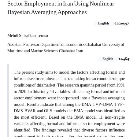
Sector Employment in Iran Using Nonlinear
Bayesian Averaging Approaches
نویسنده
English
Mehdi Shirafkan Lemso
Assistant Professor, Department of Economics, Chabahar University of
Maritime and Marine Sciences, Chabahar, Iran
چکیده
English
The present study aims to model the factors affecting formal and
informal sector employment in Iran, taking into account the unique
conditions of this market. The research spans the period from 1991
to 2020. In this study, 43 variables influencing formal and informal
sector employment were incorporated into a Bayesian averaging
model. Results indicate that among the BMA, TVP-DMA, TVP-
DMS, BVAR, and OLS models, the BMA model was identified as
the most efficient. Based on the BMA model, 11 non-fragile
variables affecting formal and informal sector employment were
identified. The findings revealed that diverse factors influence
employment in both sectors. For the formal sector, the most