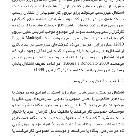
بیش‌تر از ارزش خدماتی که در ازای آن‌ها دریافت می‌کنند، باشد،
اشتغال غیررسمی می‌تواند برای نیروی کار مطلوب‌تر از اشتغال رسمی
باشد؛ همچنین در حالتی که دولت شرایطی مشابه برای کارگران
غیررسمی فراهم کند که قادر باشند تا از خدمات مشابه یا نزدیک به
کارگران رسمی بهرهمند شوند، این موضوع موجب افزایش تمایل نیروی
کار به فعالیت در اشتغال غیررسمی خواهد شد (Page & Madrigal,
2010)؛ علاوه بر این، در مواردی که شرکت‌های غیررسمی درآمد بالاتری
از اشتغال‌های رسمی به افراد پیشنهاد کنند این امکان وجود دارد که
افراد اشتغال غیررسمی را با انتخاب خود به اشتغال رسمی ترجیح
می‌دهند (Kucera & Roncolato, 2008). در ادامه تعریف اشتغال بخش
رسمی و غیررسمی ارائه شده است (مرکز آمار ایرن، 1399).
1-1.
تعریف اشتغال در بخش رسمی
اشتغال در بخش رسمی شامل موارد زیر است: 1. افرادی که در دولت یا
نهادهای حاکمیتی یا بخش عمومی یا تعاونی، سازمان‌های بین‌المللی یا
مردم‌نهاد کار می‌کنند. 2. افرادی که در سازمان، بنگاه یا شرکت‌ها و
موسسات خصوصی کار می‌کنند یا مالکیت محل کارشان، فرد یا خانوار
باشد به شرط آنکه بنگاه ثبت حقوقی شده باشد یا بنگاه حسابداری
داشته باشد (حساب و کتاب بنگاه ثبت شود) 3. افراد مزد و حقوق‌بگیری
که در سازمان، بنگاه یا شرکت‌ها و موسسات خصوصی کار می‌کنند یا