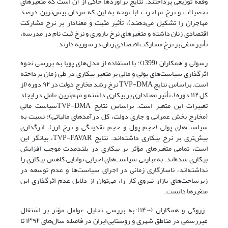
وقفه توزیعی پرداختند. نتایج برآوردها حاکی از آن است که متغیرهای
تحصیلات و نرخ مهاجرت (با توجه به این که مردان بیش‌ترین درصد
مهاجران را تشکیل می‌دهند)، تأثیر مثبت و معنادار بر نرخ مشارکت
اقتصادی زنان داشته و متغیرهای نرخ باروری و نرخ ثبت نام در مدرسه،
تأثیر منفی بر نرخ مشارکت اقتصادی زنان در سوریه دارند.
رسولی و همکاران (۱399)؛ با استفاده از مدل‌های پویا به بررسی نحوه
اثرگذاری سیاست‌های پولی و مالی بر متغیر بیکاری در طی زمان پرداخته
است. براساس نتایج TVP-DMA نرخ رشد مخارج دولت در ۹۲ دوره (از
کل ۱۱۲ دوره)، تأثیر معناداری بر بیکاری داشته و مهم‌ترین عامل در ایجاد
تغییرات این متغیر است. براساس نتایج TVP-DMAسیاست مالی
(مخارج بخش عمرانی و جاری دولت، کل درآمدهای مالیاتی)؛ نسبت به
سیاست‌های پولی (حجم پول و حجم نقدینگی و نرخ ارز)، اثرگذاری
بیش‌تری بر نرخ بیکاری داشته‌اند. نتایج TVP-FAVAR، بیانگر این
است، تمامی متغیرهای مؤثر بر بیکاری در بلندمدت موجب افزایش
بیکاری شده‌اند. به‌عبارتی سیاست‌های اجرایی توانایی کاهش بیکاری را
نداشته‌اند، ناسازگاری زمانی در اجرای سیاست‌ها و عدم توسعه در
زیرساخت‌های بازار نیروی کار را، می‌توان از دلایل عدم اثرگذاری این
متغیرها دانست.
زروکی و همکاران (۱۴۰۰)؛ به بررسی تحلیل عوامل مؤثر بر اشتغال
غیررسمی در مناطق شهری و روستایی ایران در فاصله سال‌های ۱۳۹۲ تا