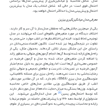
مدل شامل محاسبه و میانگین‌گیری از پیش‌بینی مدل‌ها براساس
احتمال فوق است؛ در حالی ‌که شامل انتخاب یک مدل با بیش‌ترین
احتمال و پیش‌بینی مدل با حداکثر احتمال خواهد بود.
معرفی
مدل میانگین‌گیری بیزین
یکی از مهم‌ترین چالش‌هایی که محققان مدل‌ساز با آن سر و کار دارند،
اختلاف دیدگاه در مورد متغیرهای بالقوه‌ای است که می‌توانند در مدل
توضیحی لحاظ شوند؛ البته این اختلاف‌نظرها در اغلب موارد حتی منجر به
تفاوت در نتیجه‌گیری‌ها نیز شده است. تاکنون اقتصادسنجی‌دانان در
راستای حل این مشکل بسیار تلاش کرده‌اند. به‌عنوان مثال، یکی از
راه‌حل‌های ارائه شده توسط آن‌ها، انجام آزمون‌های متوالی به منظور زائد
یا اضافه کردن متغیرهای حذف شده به مدل و آزمون فرضیه در
خصوص معنی‌داری آن‌ها است؛ اما روش‌های مزبور به دلیل عدم اعتبار
آزمون فرضیه در تصریحات نادرست و خطاهای تجمیعی و متوالی نتایج
رضایت‌بخشی به دست نمی‌دهند. راه‌حل بیزی برای مسئله نااطمینانی،
متوسط‌گیری مدل بیزی (BMA)، نام دارد، که در آن مقادیر موردنظر،
اغلب از طریق متوسط‌گیری وزنی مقادیر مدل‌های خاص محاسبه
می‌شوند. وزن‌ها بستگی به میزان حمایت داده‌ها از مدل موردنظر دارند
[8]
که توسط احتمال‌های پسین
هر مدل اندازه‌گیری می‌شوند. این
متدولوژی از اواسط دهه ۱۹۹۰ و با پیشرفت‌های حاصله در علوم مرتبط با
رایانه و محاسبات پیچیده ریاضی به نحو گسترده‌ای در بسیاری از علوم،