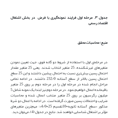
جدول ۳. مرحله اول فرایند نمونه‌گیری با فرض
در بخش اشتغال
اقتصاد رسمی
منبع: محاسبات محقق
در مرحله‌ی اول با استفاده از شروط دو گانه فوق، جهت تعیین نمودن
متغیرهای غیرشکننده، 25 متغیر انتخاب شدند. یعنی 25 متغیر مقدار
احتمال پسین بیش‌تری نسبت به احتمال پیشین داشتند و این 25 سطح
احتمال پسین بالاتر از سطح آستانه 232/0 داشتند. در ادامه تمامی
مراحل انجام شده در مرحله اول را در مرحله دوم بر روی 25 متغیر
باقیمانده اعمال خواهیم نمود. در مرحله دوم نیز ابتدا یک نمونه شامل 5
میلیون رگرسیون بر روی 25 متغیر منتخب اعمال شده و محاسبات
ضرایب و احتمالات پسین صورت گرفته است. در ادامه با اعمال دو شرط
مذکور «سطح آستانه ثانویه=10تقسیم 25=4/0»؛ مهم‌ترین متغیرهای
مؤثر بر اشتغال شناسایی خواهند شد. نتایج در جدول (4)، می‌توان دید.