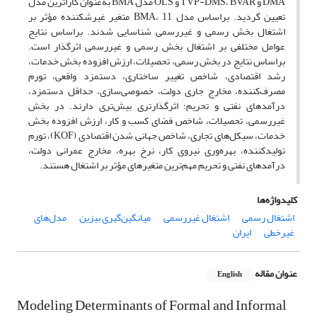
DMA و TVP-DMS، BVAR و OLS مدل BMA به‌عنوان کاراترین مدل
تعیین گردید. براساس مدل BMA، 11 متغیر غیرشکننده مؤثر بر
اشتغال بخش رسمی و غیررسمی شناسایی شدند. براساس نتایج
عوامل مختلفی بر اشتغال بخش رسمی و غیررسمی اثرگذار است.
براساس نتایج در بخش رسمی، تحصیلات، ارزش افزوده بخش خدمات،
رشد اقتصادی، شاخص تغییر ساختاری، دستمزد واقعی، تورم
مصرف‌کننده، مخارج جاری دولت، خصوصی‌سازی، حداقل دستمزد،
درآمدهای نفتی و تحریم؛ اثرگذارتری بیش‌تری دارند. در بخش
غیررسمی، تحصیلات، شاخص فضای کسب و کار، ارزش افزوده بخش
خدمات، سیکل‌های تجاری، شاخص جهانی شدن اقتصادی (KOF)، تورم
تولیدکننده، بهره‌وری نیروی کار، نرخ بهره، مخارج عمرانی دولت،
درآمدهای نفتی و تحریم مهم‌ترین متغیرهای مؤثر بر اشتغال هستند.
کلیدواژه‌ها
اشتغال رسمی
اشتغال غیررسمی
میانگین‌گیری بیزین
مدل‌های
غیرخطی
ایران
عنوان مقاله
English
Modeling Determinants of Formal and Informal