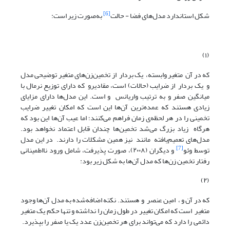
[6]
شکل استاندارد مدل‌های فضا - حالت
به‌صورت زیر است:
(۱)
که در آن متغیر وابسته، یک بردار از تخمین‌زن‌های متغیر توضیحی مدل
و یک بردار از ضرایب (حالات) است، مقادیرو که دارای توزیع نرمال با
میانگین صفر و به ترتیب واریانس و است. این مدل‌ها دارای مزایای
زیادی هستند که عمده‌ترین آن‌ها این است که امکان تغییر ضرایب
تخمینی را در هر لحظه‌ی زمان فراهم می‌کنند؛ اما عیب آن‌ها این بود که
هرگاه زیاد بزرگ می‌شد تخمین‌ها چندان قابل ‌اعتماد نخواهد بود.
مدل‌های تعمیم‌یافته مانند نیز همین مشکلات را دارند. در این مدل
[7]
توسط وئو
و دیگران (۲۰۰۸)، صورت پذیرفت، شامل ورود نااطمینانی
رفتار تخمین زن‌ها که مدل آن‌ها به شکل زیر بود:
(۲)
که در آن و ، امین عنصر و هستند. نکته اضافه‌شده به مدل آن‌ها وجود
متغیر است که امکان تغییر در طول زمان را نداشته و تنها حکم یک متغیر
دائمی را دارد که می‌تواند برای هر تخمین‌زن عدد یک یا صفر را بپذیرد.