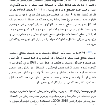
روایتی از دو تعریف عوامل مؤثر بر اشتغال غیررسمی را با بهره‌گیری از
مدل لاجیت چند جمله‌ای و داده‌های سال ۲۰۱۱-۲۰۱۲ تعداد ۱۰۴۱۸۲ نفر از
افراد شاغل ۱۵ تا ۶۰ سال در فعالیت‌های غیرکشاورزی را مورد بررسی
قرار دادند. نتیجه این پژوهش نشان می‌دهد که صرف‌نظر از نحوه تعریف
اشتغال غیررسمی، سطح تحصیلات کارگران، میزان آموزش فنی حرفه‌ای
و جنسیت نقش مهمی در مشارکت افراد در بازار کار غیررسمی دارد.
افزایش سطح تحصیلات، افزایش سطح آموزش فنی و حرفه‌ای رسمی و
زن بودن میزان احتمال مشارکت افراد را در بازار کار غیررسمی کاهش
می‌دهد.
[5]
پرز
(۲۰۲۰)؛ به بررسی تأثیر حداقل دستمزد بر دستمزدهای رسمی،
دستمزدهای غیررسمی و اشتغال در کلمبیا پرداخته است. از افزایش
غیرمنتظره حداقل دستمزد واقعی در طول سال 1999 برای شوک بهره
گرفته شده است. اثرات منفی کوچکی بر اشتغال در بخش غیررسمی
مشاهده گردید؛ اما در بخش رسمی نه. تأثیرات در بخش غیررسمی
ناشی از تأثیرات بین بخشی نیست. نتایج نشان می‌دهد که حداقل
دستمزد تأثیر مستقیمی بر بازار کار غیررسمی دارد.
ازغیر و همکاران (۱۴۰۱)؛ به بررسی تأثیر متغیرهای تحصیلات، نرخ باروری،
نرخ ثبت‌ نام در مدرسه و نرخ مهاجرت بر نرخ مشارکت زنان در اقتصاد
سوریه طی دوره زمانی 2019-2000 با استفاده از روش خودرگرسیون با