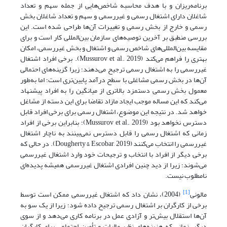
برنامه‌ریزان و با هدف محاسبه شاخص‌هایی از جمله سهم و تعداد
شاغلان دارای اشتغال رسمی و غیررسمی و سهم و تعداد شاغلان بخش
رسمی و خارج از بخش رسمی و تغییرات آن‌ها طراحی شده است. این
بررسی منطبق بر آخرین توصیه‌های سازمان بین‌المللی کار است و برای
مقایسه بین‌المللی‌های شاخص رسمی و اشتغال و بخش غیررسمی، امکان
بهتری را فراهم می‌کند (Mussurov et al., 2019). برخی افراد اشتغال
غیررسمی را به اشتغال رسمی ترجیح می‌دهند؛ زیرا گزینه‌های احتمالی
آن‌ها در بخش رسمی مشاغلی با‌ سطح درآمد پایین‌تری است؛ اما به‌طور
معمول بخش رسمی دستمزد بالاتری از میانگین را به افراد پیشنهاد
می‌کند که این مساله موجب ایجاد مازاد تقاضا برای این دسته از مشاغل
خواهد شد. در نتیجه این موضوع، اشتغال رسمی برای برخی افراد قابل
دسترس نخواهد بود (Mussurov et al., 2019)؛ بنابراین برخی از افراد
زمانی که اشتغال رسمی را قابل دسترس نمی‌بینند به ناچار اشتغال
غیررسمی را انتخاب می‌کنند (Dougherty & Escobar, 2019). در حالی که
برخی دیگر از افراد با انتخاب و ترجیحات خود وارد اشتغال غیررسمی
می‌شوند؛ زیرا از دید چنین افرادی اشتغال غیررسمی همیشه پدیده‌ای
نامطلوب نیست.
[1]
مالونی
(2004)، نشان داد که اشتغال غیررسمی ممکن است توسط
برخی از کارگران بر اشتغال رسمی ترجیح داده شود؛ زیرا از یک سو به
آن‌ها استقلال بیش‌تر و آزادی عمل در برنامه کاری می‌دهد و از سوی
دیگر، زمانی که هزینه‌های نظیر مالیات و تأمین اجتماعی برای کارگران