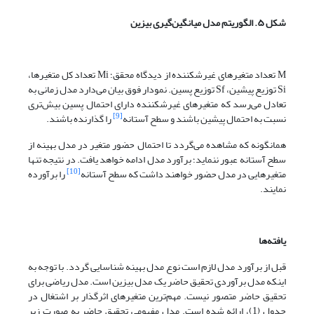
شکل ۵. الگوریتم مدل میانگین‌گیری بیزین
M تعداد متغیرهای غیرشکننده از دیدگاه محقق؛ Mi تعداد کل متغیرها،
Si توزیع پیشین، Sf توزیع پسین. نمودار فوق بیان می‌دارد مدل زمانی به
تعادل می‌رسد که متغیرهای غیرشکننده دارای احتمال پسین بیش‌تری
[9]
نسبت به احتمال پیشین باشند و سطح آستانه
را گذارنده باشند.
همانگونه که مشاهده می‌گردد تا احتمال حضور متغیر در مدل بهینه از
سطح آستانه عبور ننماید؛ برآورد مدل ادامه خواهد یافت. در نتیجه تنها
[10]
متغیرهایی در مدل حضور خواهند داشت که سطح آستانه
را برآورده
نمایند.
یافته‌ها
قبل از برآورد مدل لازم است نوع مدل بهینه شناسایی گردد. با توجه به
اینکه مدل برآوردی تحقیق حاضر یک مدل بیزین است. مدل ریاضی برای
تحقیق حاضر متصور نیست. مهم‌ترین متغیرهای اثرگذار بر اشتغال در
جدول (1)، ارائه شده است. مدل مفهومی تحقیق حاضر به صورت زیر