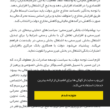
درآمدهای مالیاتی به واسطه اعطاء معافیت به این سرمایه‌گذاران، رشد
اقتصادی را در اقتصاد افزایش دهد و به تبع آن اشتغال را افزایش دهد.
با توجه به تأثیر نامساعد مخارج جاری دولت باید سیاست انبساط مالی از
طریق افزایش مخارج را متوقف نماید و براین اساس بسته محرک مالی به
صورت کاهش درآمدهای مالیاتی و کاهش مخارج دولت را انتخاب کند.
ب: پیشنهادات بخش غیررسمی
: سیاست‌های حمایتی بیمه‌ای در بخش
غیررسمی و افزایش تعامل آن با بخش رسمی شرایط را برای تبدیل
اشتغال بخش غیررسمی به اشتغال بخش رسمی در بلندمدت فراهم
می‌کند. پیشنهاد می‌شود دولت با همکاری بانک مرکزی باافزایش
اعتبارات بانکی اشتغال در بخش غیررسمی را تقویت نماید.
لازم است توجه دولت به سیاست توسعه صادرات باز معطوف گردد که
در این مسیر با تسهیل فضای کسب‌وکار برای بخش خصوصی و پرهیز از
سیاست‌های موقتی و ناکارآمد همچون طرح‌های خود اشتغالی به بهبود
اشتغال غیررسمی کمک کند. دولت باید سهم بیش‌تری از تولید ناخالص
این وب سایت از کوکی ها برای اطمینان از ارائه بهترین
داخلی را به ایجاد فرصت‌های شغلی بیش‌تر و افزایش اشتغال اختصاص
خدمات استفاده می کند.
دهد. با بررسی آمار هزینه‌های جاری و عمرانی به این نتیجه می‌رسیم که
بودجه هزینه‌های جاری به صورت پایدار از بودجه هزینه‌های عمرانی
متوجه شدم
بیش‌تر بوده است و سیاست‌گذارن و صاحب نظران در بحث تدوین
بودجه باید به این امر دقت کنند که کاهش بودجه هزینه‌های عمرانی
باعث کاهش اجرای پروژهای عمرانی و به تبع آن کاهش اشتغال و فقر در