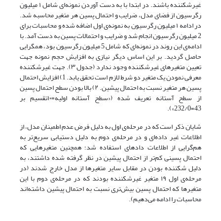
غیرشکننده باشند. در ابتدا با به دست آوردن نمونه‌ای شامل ۱ میلیون
رگرسیون از فضای مدل، ضرایب و احتمال پسین هر متغیر محاسبه شد.
در ادامه ۱ میلیون رگرسیون به نمونه‌ی اول اضافه شده و محاسبات برای
2 میلیون رگرسیون انجام شد و ضرایب و احتمالات پسین به دست آمد. با
ادامه‌ی این روند در نمونه‌ای که شامل 5 میلیون رگرسیون بود، همگرایی
حاصل گردید. بر این اساس دیگر نیازی به افزایش حجم نمونه جهت
تعیین متغیرهای غیرشکننده وجود ندارد (جدول ۳). جهت غیرشکننده
معرفی نمودن یک متغیر دو شرط لازم است تحقق یابد. 1) افزایش احتمال
پسین هر متغیر نسبت به احتمال پیشین. ۲) بالا بودن سطح احتمال پسین
از سطح آستانه تعریف شده («سطح آستانه اولیه=۱۰تقسیم بر
43=232/0»).
شایان ذکر است که در مرحله‌ی اول به دلیل فرض عدم اطمینان مدل، از
اطلاعات غیر داده‌ای و در مرحله‌ی دوم به دلیل دستیابی سریع‌تر به
هم‌گرایی از اطلاعات دادهای استفاده شد؛ همچنین متغیرهایی که
احتمال پسینی کم‌تر از احتمال پیشین در نظر گرفته شده داشتند، به
دلیل شکننده بودن در مقابل سایر متغیرها از مدل خارج شدند (در
مرحله‌ی اول ۱۹ متغیر غیرشکننده بودند که در مرحله‌ی دوم با این
متغیرها که احتمال پسین بیش‌تری نسبت به احتمال پیشین داشته‌اند
محاسبات را ادامه می‌دهیم).