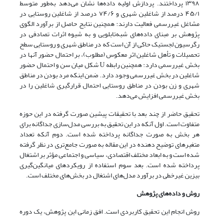
۱۳۹۸ پرداختند. پردازش اولیه داده‌ها نشان می‌دهد به‌طور متوسط
۴۵/۱ درصد از شاغلین شهری و ۷۴/۶ درصد از شاغلین روستایی در
مشاغل غیررسمی فعالیت دارند؛ همچنین نتایج حاصل از برآورد الگوی
پژوهش بر مبنای داده‌های شبه‌تابلویی و به شیوه اثرات تصادفی در
رگرسیون لجستیک حاکی از آن است که در مناطق شهری و روستایی سطح
تحصیلات و تأهل شاغلین اثر معکوس (مطلوب)، بر احتمال حضور آن‎ها در
بخش غیررسمی دارد؛ همچنین رابطه U شکل میان سن و احتمال حضور
شاغلین در بخش غیررسمی وجود دارد. ضمن اینکه مرد بودن در مناطق
شهری و زن بودن در مناطق روستایی احتمال قرارگیری شاغلین را در
بخش غیررسمی افزایش می‌دهد.
تحقیق حاضر از چند بعد با تحقیقات پیشین صورت گرفته در این حوزه
متفاوت است. اول آنکه در این تحقیق به بررسی مدل‌سازی جداگانه برای
هر بخش به صورت جداگانه پرداخته شده است. دوم آنکه تعداد
متغیرهای توضیح دهنده در این مقاله به صورت جامع‌تری در نظر گرفته
شده است و به ابعاد مختلف اقتصادی، سیاسی و اجتماعی مؤثر بر اشتغال
پرداخته شده است. بعد سوم استفاده از رویکردهای میانگین‌گیری
بیزین غیرخطی در برآورد مدل‌های اشتغال در بخش‌های مختلف است.
روش و داده‌های پژوهش
روش انجام این تحقیق کاربردی است. افق زمانی این پژوهش‌، یک دوره