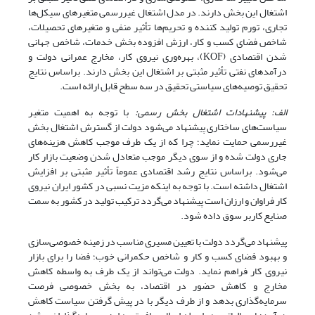
اشتغال این بخش دارند. در مدل اشتغال غیررسمی متغیرهای سیکل‌ها
تجاری، تورم تولید کننده و تحریم‌ها تأثیر منفی و متغیرهای تحصیلات،
شاخص فضای کسب و کار، ارزش افزوده بخش خدمات، شاخص جهانی
شدن اقتصادی (KOF)، بهره‌وری نیروی کار، مخارج عمرانی دولت و
درآمدهای نفتی تأثیر مثبتی بر اشتغال این بخش دارند. براساس نتایج
تحقیق توصیه‌های سیاستی تحقیق در سه سطح قابل ارائه است.
الف: پیشنهادات اشتغال بخش رسمی:
با توجه به اهمیت متغیر
سیاست‌های ساختاری پیشنهاد می‌شود دولت از گسترش اشتغال بخش
غیررسمی حمایت نماید؛ چرا که از یک طرف موجب کاهش هزینه‌های
جاری دولت شده و از سوی دیگر موجب متعادل شدن وضعیت بازار کار
می‌شود. براساس نتایج رشد اقتصادی عموماً تأثیر مثبتی بر افزایش
اشتغال داشته است. با توجه به اینکه مزیت نسبی در کشور ایران نیروی
کار فراوان و ارزان است پیشنهاد می‌گردد ترکیب تولید در کشور به سمت
صنایع کاربر سوق داده شود.
پیشنهاد می‌گردد دولت با تعیین مسیری مناسب در زمینه خصوصی‌سازی
و بهبود فضای کسب و کار و شاخص حکمرانی خوب؛ فضا را برای بازار
نیروی کار فراهم نماید. دولت می‌تواند از یک طرف به واسطه کاهش
مخارج و کاهش حضور در اقتصاد، به بخش خصوصی فرصت
سرمایه‌گذاری بدهد و از طرف دیگر با در پیش گرفتن سیاست کاهش