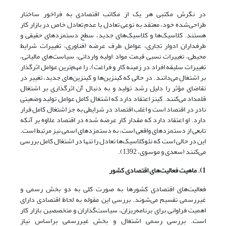
در نگرش مکتبی هر یک از مکاتب اقتصادی به فراخور ساختار
طراحی‌شده خود، معتقد به نوعی تعادل یا عدم تعادل خاص در بازار کار
هستند. کلاسیک‌ها و کلاسیک‌های جدید، سطح دستمزدهای حقیقی و
طرفداران ادوار تجاری، عوامل طرف عرضه (فناوری، تغییرات شرایط
محیطی، تغییرات نسبی قیمت مواد اولیه وارداتی، سیاست‌های مالیاتی،
تغییرات سلیقه افراد در زمینه کار و فراغت)، را مهم‌ترین عوامل اثرگذار
بر اشتغال می‌دانند. در حالی که کینزین‌ها و کینزین‌های جدید، تغییر در
تقاضای مؤثر را دلیل رشد تولید و به دنبال آن اثرگذاری بر اشتغال
قلمداد می‌کنند. کینز اعتقاد دارد که اشتغال کامل عوامل تولید وضعیتی
نادر در اقتصاد است و اغلب اقتصاد در شرایطی به جز اشتغال کامل قرار
دارد. او اعتقاد دارد که مقدار کار عرضه‌ شده در اقتصاد علاوه بر آنکه
تابعی از دستمزدهای واقعی است، به دستمزدهای اسمی نیز مرتبط است.
این در حالی است که نئوکلاسیک‌ها تعادل را تنها در اشتغال کامل بررسی
می‌کنند (سعدی و موسوی، 1392).
1). ماهیت فعالیت‌های اقتصادی کشور
فعالیت‌های اقتصادی کشورها به صورت کلی به دو بخش رسمی و
غیررسمی تقسیم می‌شوند. بررسی این مقوله به لحاظ اقتصادی دارای
اهمیت فراوانی برای برنامه‌ریزان، سیاست‌گذاران و متخصصین بازار کار
است. بررسی رسمی اشتغال و بخش غیررسمی براساس نیاز