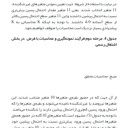
در نهایت با استفاده از شروط، جهت تعیین نمودن متغیرهای غیرشکننده،
11 متغیر انتخاب شدند. یعنی 11 متغیر مقدار احتمال پسین بیش‌تری
نسبت به احتمال پیشین داشتند و این 11 متغیر سطح احتمال پسین بالاتر
از سطح آستانه 4/0 داشتند. با توجه به اینکه K محاسباتی به K
پیشنهادی بسیار نزدیک است محاسبات را متوقف خواهیم نمود.
جدول 4. مرحله دوم فرآیند نمونه‌گیری و محاسبات با فرض
در بخش
اشتغال رسمی
منبع: محاسبات محقق
از آن جهت که در حضور بقیه‌ی متغیرها 10 متغیر منتخب شدند، این
متغیرها نیرومند یا غیرشکننده نامیده می‌شوند و بقیه‌ی متغیرها را که
احتمال ورود پسین کم‌تری از احتمال پیشین دارند را شکننده می‌نامند.
با توجه به جدول (5)، مشهود است که متغیرهای 10 گانه در حضور همه‌ی
متغیرها احتمال پسین ورود بیش‌تری نسبت به احتمال پیشین خود
یافته‌اند و به دلیل افزایش حدس ما برای حضور این 10 متغیر در مدل،