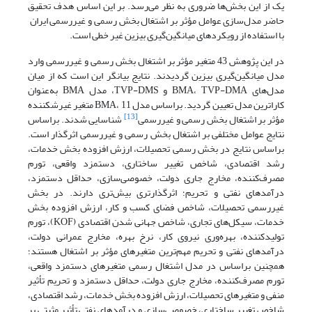
یک از این بخش‌ها ضروری به نظر می‌رسد. بر این اساس هدف تحقیق
حاضر مدل‌سازی عوامل مؤثر بر اشتغال بخش رسمی و غیررسمی ایران
با استفاده از رویکردهای میانگین‌گیری بیزین غیر خطی است.
در این پژوهش 43 متغیر مؤثر بر اشتغال بخش رسمی و غیررسمی وارد
مدل میانگین‌گیری بیزین گردیدند. نتایج بیانگر این است که از میان
مدل‌های BMA، TVP-DMA و TVP-DMS، مدل BMA به‌عنوان
کاراترین مدل تعیین گردید. براساس مدل BMA، 11 متغیر غیرشکننده
[13]
مؤثر بر اشتغال بخش رسمی و غیررسمی
شناسایی شدند. براساس
نتایج عوامل مختلفی بر اشتغال بخش رسمی و غیررسمی اثرگذار است.
براساس نتایج در بخش رسمی تحصیلات، ارزش افزوده بخش خدمات،
رشد اقتصادی، شاخص تغییر ساختاری، دستمزد واقعی، تورم
مصرف‌کننده، مخارج جاری دولت، خصوصی‌سازی، حداقل دستمزد،
درآمدهای نفتی و تحریم؛ اثرگذارتری بیش‌تری دارند. در بخش
غیررسمی تحصیلات، شاخص فضای کسب و کار، ارزش افزوده بخش
خدمات، سیکل‌های تجاری، شاخص جهانی شدن اقتصادی (KOF)، تورم
تولیدکننده، بهره‌وری نیروی کار، نرخ بهره، مخارج عمرانی دولت،
درآمدهای نفتی و تحریم مهم‌ترین متغیرهای مؤثر بر اشتغال هستند؛
همچنین براساس در مدل اشتغال رسمی متغیرهای دستمزد واقعی،
تورم مصرف‌کننده، مخارج جاری دولت، حداقل دستمزد و تحریم تأثیر
منفی و متغیرهای تحصیلات، ارزش افزوده بخش خدمات، رشد اقتصادی،
شاخص تغییر ساختاری، خصوصی‌سازی و درآمدهای نفتی تأثیر مثبتی بر