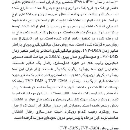
۳۰ ساله از سال ۱۳۷۰ تا ۱۳۹۹ شمسی برای ایران است، داده‌های تحقیق
حاضر از بانک جهانی؛ بانک مرکزی و مجمع جهانی اقتصاد استخراج شده
است. در اکثر مطالعات مربوط به اشتغال غیررسمی از ریز داده های طرح
درآمد- هزینه خانوار استفاده شده است. لازم است توضیح داده شود
که برای تفکیک اشتغال رسمی و غیررسمی از آمار ارائه شده توسط
مرکزآمار ایران بهره گرفته شده است. در جدول (۱)؛ خلاصه متغیرهای به
کار رفته شده در تحقیق حاضر ارائه شده است. در این تحقیق از سه
روش بهره گرفته شده است. سه روش مدل میانگین‌گیری پویای پارامتر
متغیر زمان TVP-DMA، پویای میانگین‌گیری انتخابی پارامتر متغیر زمان
TVP-DMS و متوسط‌گیری مدل بیزی (BMA) در مباحث اقتصادسنجی
مهم‌ترین رقیب هم در حوزه مدل‌سازی رفتار یک متغیر هستند.
به‌عبارتی این سه رویکرد رقیب یکدیگر هستند و از میان این سه
رویکرد، یکی از این رویکردها جهت مدلسازی رفتار متغیر یک متغیر مورد
استفاده قرار می‌گیرند. رویکرد TVP-DMA و TVP-DMS زمانیکه
نوسانات اطلاعات در داده‌ها کم‌تر باشد؛ عموماً مناسب‌تر هستند و در
داده‌هایی که نوسانات داده‌ها بالاتر هستند. در این مرحله اقدام به
تعیین رویکرد بهینه جهت شناسایی مهم‌ترین متغیرهای مؤثر بر اشتغال
بخش رسمی شده است. به‌عبارتی این جدول بیانگر این است که از میان
سه رویکرد رقیب کدام رویکرد جهت مدل‌سازی رفتار اشتغال
مناسب‌ترند. این مرحله با پیش‌بینی درون نمونه‌ای صورت گرفته است.
معرفی
روش
TVP-DMA
و
TVP-DMS