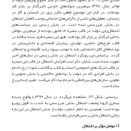
اواخر سال ۱۳۹۸ مهم‌ترین شوک‌های خارجی تاثیرگذار بر بازار کار
بوده‌اند. در کنار این موضوع قطعی مکرر برق در تابستان و گاز در
زمستان، تعطیلی‌های ناشی از ناآرامی‌های اجتماعی موجب کاهش اشتغال
در بخش غیررسمی شده است. در بخش رسمی نیز سیاست‌های
اشتغال‌زایی دولت در قالب تبصره ۱۸ قانون بودجه از مهم‌ترین عوامل
داخلی اثرگذار بر بازار کار بوده‌اند. طبق این تبصره قرار شده سالانه در
قالب طرح‌های حمایتی، تولیدی، پیشران اقتصادی و دانش‌بنیان در
بودجه‌های کلان اختصاص یابد تا موجب بهبود رشد اقتصادی و اشتغال
گردد. براساس این رویکرد اشتغال در بخش رسمی در سال‌های اخیر
تقویت شده است. شایان ذکر است افزایش اشتغال در قالب این تبصره
در قالب شرکت‌های خصوصی (حساب و کتاب بنگاه ثبت شود)، رخ داده و
در بخش افرادی که در دولت یا نهادهای حاکمیتی یا بخش عمومی یا
تعاونی، سازمان‌های بین‌المللی یا مردم ‌نهاد کار می‌کنند؛ تغییر چندانی رخ
نداده است.
براساس شکل (۲)، مشاهده می‌گردد در سال ۱۳۹۹ با وقوع پدیده
بیماری کرونا وضعت اشتغال بخش غیررسمی به شدت با افول روبرو
بوده است؛ همچنین به خاطر حمایت دولت از بخش اشتغال در این بازه
زمانی اشتغال بخش رسمی افزایش یافته است.
3) عوامل مؤثر بر اشتغال