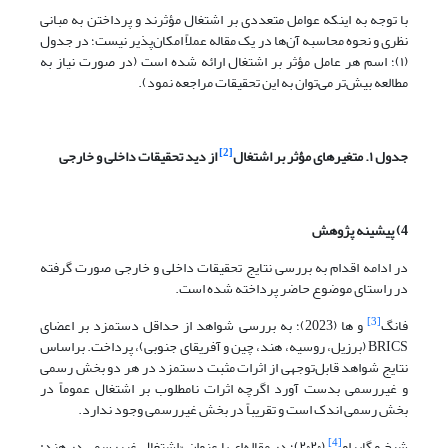
با توجه به اینکه عوامل متعددی بر اشتغال مؤثرند و پرداختن به مبانی
نظری و نحوه محاسبه آن‌ها در یک مقاله عملاً امکان‌پذیر نیست؛ در جدول
(۱)؛ اسم هر عامل مؤثر بر اشتغال ارائه شده است (در صورت نیاز به
مطالعه بیش‌تر می‌توان به این تحقیقات مراجعه نمود).
[2]
جدول ۱. متغیرهای مؤثر بر اشتغال
از دید تحقیقات داخلی و خارجی
4) پیشینه پژوهش
در ادامه اقدام به بررسی نتایج تحقیقات داخلی و خارجی صورت گرفته
در راستای موضوع حاضر پرداخته شده است.
[3]
فانگ
و ها (2023)؛ به بررسی شواهد از حداقل دستمزد بر اعضای
BRICS (برزیل، روسیه، هند، چین و آفریقای جنوبی)، پرداخت. براساس
نتایج شواهد قابل‌توجهی از اثرات مثبت دستمزد در هر دو بخش رسمی
و غیررسمی بدست آورد اگرچه اثرات نامطلوب بر اشتغال عموماً در
بخش رسمی اندک است و تقریباً در بخش غیررسمی وجود ندارد.
[4]
شیخ و گایراو
(۲۰۲۰)؛ در مقاله‌ای با عنوان «اشتغال غیررسمی در هند: