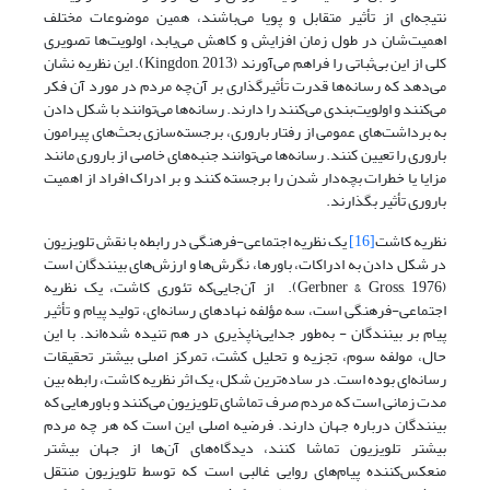
نتیجه‌ای از تأثیر متقابل و پویا می‌باشند، همین موضوعات مختلف
اهمیت‌شان در طول زمان افزایش و کاهش می‌یابد، اولویت‌ها تصویری
کلی از این بی‌ثباتی را فراهم می‌آورند (Kingdon, 2013). این نظریه نشان
می‌دهد که رسانه‌ها قدرت تأثیرگذاری بر آن‌چه مردم در مورد آن فکر
می‌کنند و اولویت‌بندی می‌کنند را دارند. رسانه‌ها می‌توانند با شکل دادن
به برداشت‌های عمومی از رفتار باروری، برجسته‌سازی بحث‌های پیرامون
باروری را تعیین کنند. رسانه‌ها می‌توانند جنبه‌های خاصی از باروری مانند
مزایا یا خطرات بچه‌دار شدن را برجسته کنند و بر ادراک افراد از اهمیت
باروری تأثیر بگذارند.
نظریه کاشت
[16]
یک نظریه اجتماعی-فرهنگی در رابطه با نقش تلویزیون
در شکل دادن به ادراکات، باورها، نگرش‌ها و ارزش‌های بینندگان است
(Gerbner & Gross, 1976). از آن‌جایی‌که تئوری کاشت، یک نظریه
اجتماعی-فرهنگی است، سه مؤلفه نهادهای رسانه‌ای، تولید پیام و تأثیر
پیام بر بینندگان - به‌طور جدایی‌ناپذیری در هم تنیده شده‌اند. با این
حال، مولفه سوم، تجزیه و تحلیل کشت، تمرکز اصلی بیشتر تحقیقات
رسانه‌ای بوده است. در ساده‌ترین شکل، یک اثر نظریه کاشت، رابطه بین
مدت زمانی است که مردم صرف تماشای تلویزیون می‌کنند و باورهایی که
بینندگان درباره جهان دارند. فرضیه اصلی این است که هر چه مردم
بیشتر تلویزیون تماشا کنند، دیدگاه‌های آن‌ها از جهان بیشتر
منعکس‌کننده پیام‌های روایی غالبی است که توسط تلویزیون منتقل