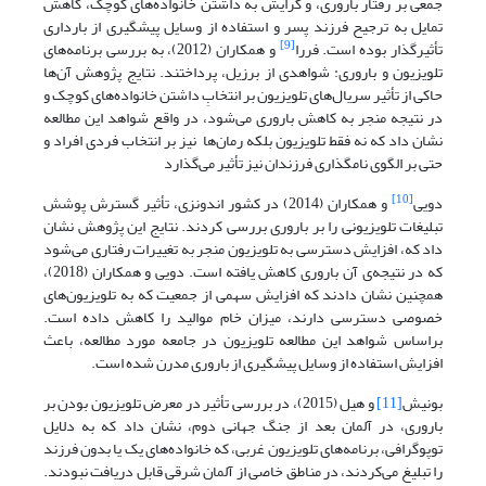
جمعی بر رفتار باروری، و گرایش به داشتن خانواده‌های کوچک، کاهش
تمایل به ترجیح فرزند پسر و استفاده از وسایل پیشگیری از بارداری
[9]
تأثیرگذار بوده است. فررا
و همکاران (2012)، به بررسی برنامه‌های
تلویزیون و باروری: شواهدی از برزیل، پرداختند. نتایج پژوهش آن‌ها
حاکی از تأثیر سریال‌های تلویزیون بر انتخابِ داشتن خانواده‌های کوچک و
در نتیجه منجر به کاهش باروری می‌شود، در واقع شواهد این مطالعه
نشان داد که نه فقط تلویزیون بلکه رمان‌ها نیز بر انتخاب فردی افراد و
حتی بر الگوی نامگذاری فرزندان نیز تأثیر می‌گذارد
[10]
دویی
و همکاران (2014) در کشور اندونزی، تأثیر گسترش پوشش
تبلیغات تلویزیونی را بر باروری بررسی کردند. نتایج این پژوهش نشان
داد که، افزایش دسترسی به تلویزیون منجر به تغییرات رفتاری می‌شود
که در نتیجه‌ی آن باروری کاهش یافته است. دویی و همکاران (2018)،
همچنین نشان دادند که افزایش سهمی از جمعیت که به تلویزیون‌های
خصوصی دسترسی دارند، میزان خام موالید را کاهش داده است.
براساس شواهد این مطالعه تلویزیون در جامعه مورد مطالعه، باعث
افزایش استفاده از وسایل پیشگیری از باروری مدرن شده است.
بونیش
[11]
و هیل (2015)، در بررسی تأثیر در معرض تلویزیون بودن بر
باروری، در آلمان بعد از جنگ جهانی دوم، نشان داد که به دلایل
توپوگرافی، برنامه‌های تلویزیون غربی، که خانواده‌های یک یا بدون فرزند
را تبلیغ می‌کردند، در مناطق خاصی از آلمان شرقی قابل دریافت نبودند.