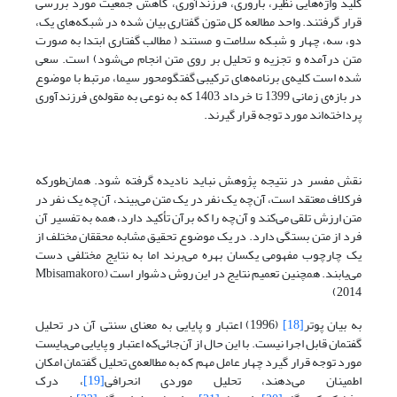
کلید واژه‌هایی نظیر، باروری، فرزندآوری، کاهش جمعیت مورد بررسی
قرار گرفتند. واحد مطالعه کل متون گفتاری بیان شده در شبکه‌های یک،
دو، سه، چهار و شبکه سلامت و مستند ( مطالب گفتاری ابتدا به صورت
متن درآمده و تجزیه و تحلیل بر روی متن انجام می‌شود) است. سعی
شده است کلیه‌ی برنامه‌های ترکیبی گفتگومحور سیما، مرتبط با موضوع
در بازه‌ی زمانی 1399 تا خرداد 1403 که به نوعی به مقوله‌ی فرزندآوری
پرداخته‌اند مورد توجه قرار گیرند.
نقش مفسر در نتیجه پژوهش نباید نادیده گرفته شود. همان‌طورکه
فرکلاف معتقد است، آن‌چه یک نفر در یک متن می‌بیند، آن‌چه یک نفر در
متن ارزش تلقی می‌کند و آن‌چه را که برآن تأکید دارد، همه به تفسیر آن
فرد از متن بستگی دارد. در یک موضوع تحقیق مشابه محققان مختلف از
یک چارچوب مفهومی یکسان بهره می‌برند اما به نتایج مختلفی دست
می‌یابند. همچنین تعمیم نتایج در این روش دشوار است (Mbisamakoro,
2014)
به بیان پوتر
[18]
(1996) اعتبار و پایایی به معنای سنتی آن در تحلیل
گفتمان قابل اجرا نیست. با این حال از آن‌جائی‌که اعتبار و پایایی می‌بایست
مورد توجه قرار گیرد چهار عامل مهم که به مطالعه‌ی تحلیل گفتمان امکان
اطمینان می‌دهند، تحلیل موردی انحرافی
[19]
، درک