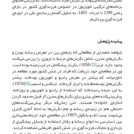
نقشی که رسانه می‌تواند بر نگرش افراد داشته باشد، به بررسی محتوای
برنامه‌های ترکیبی تلویزیون در خصوص فرزندآوری کشور در بازه‌ی
زمانی 1399 تا خرداد 1403، به تحلیل گفتمان رسانه‌ی ملی در حوزه‌ی
فرزندآوری بپردازیم.
پیشینه پژوهش
شواهد متعددی از مطالعاتی که رابطه‌ی بین در معرض رسانه بودن و
نگرش‌های مدرن، شامل نگرش‌های مرتبط با باروری، را بررسی می‌کنند
وجود دارد. لرنر
[5]
(1958)، یکی از پیشگامان در این زمینه بوده است.
وی در مطالعه‌ی خود دریافت که افراد در شش کشور مورد مطالعه در
خاورمیانه، که بیشتر در معرض رادیو و تلویزیون بوده‌اند، بیشتر
نگرش‌های توسعه‌طلبانه را ابراز کرده‌اند. اینکلس و اسمیت
[6]
(1974)،
به این نتیجه رسیده‌اند که استفاده از رادیو و تلویزیون و روزنامه،
پیش‌بینی‌کننده‌های بهتری برای نگرش‌های مدرن (از قبیل محدود کردن
اندازه‌ی خانواده) هستند، حتی زمانی‌که دیگر پیش‌بین‌کننده‌های
احتمالی هم در زمینه‌ی رسانه و هم نگرش‌ها به لحاظ آماری کنترل
می‌شوند. وست اف و بانکول (1997) در مطالعه‌ی خود، ارتباط معنی‌داری
بین دسترسی به انواع رسانه و رفتار استفاده از وسایل پیشگیری از
بارداری و تمایلات فرزندآوری در شش کشور افریقایی مشاهده کردند.
وست‌ا‌وف و بانکول با استفاده از داده‌های طرح جمعیت و سلامت افریقا،