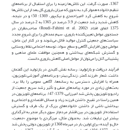
1367، صورت گرفت. این تلاش‌ها زمینه را برای استقبال از برنامه‌های
تنظیم خانواده هموار کرد به نحوی که میزان باروری کل بعد از این تلاش‌ها
شروع به کاهش کرد (امیراحمدی و نیک‌پور، 1369: 50) و در نتیجه،
کاهش شدید رشد جمعیت از 3.9 درصد در 1365 به 2 درصد در سال
1375 اتفاق افتاد (Roudi-Fahimi et al., 2002) صاحب‌نظران در
جستجوی عوامل تعیین‌کننده باروری، سهم عمده‌ای را برای شروع مجدد
سیاست‌های جمعیتی کنترل موالید قائل می‌شوند و در کنار این عامل،
عواملی چون افزایش آگاهی و سطح سواد، توسعه اجتماعی نقاط روستایی
و گسترش شبکه‌های بهداشتی و همچنین موافقت علمای مذهبی و
پشتیبانی آنان را می‌توان از عوامل اصلی کاهش باروری دانست.
فرآیند دریافت و بازتولید:
رسانه نقش کلیدی در بازتولید این گفتمان
داشت. شعار «فرزند کمتر، زندگی بهتر» و برنامه‌های آموزشی تلویزیون،
همراه با افزایش دسترسی به رسانه‌ها، آگاهی عمومی را بالا برد.
بحث‌های زیادی در مورد پیامدهای منفی و تأثیر رشد سریع جمعیت از
رادیو و تلویزیون پخش شد (میرزایی، 1379: 47). برنامه‌های تلویزیون در
همین راستا در تقبیح داشتن فرزند زیاد و مسائل اقتصادی و اجتماعی و
بهداشتی ناشی از داشتن خانواده‌های بزرگ از یک طرف و گسترش
استفاده از تلویزیون در بین اقشار مردم از سوی دیگر منجر به اثرگذاری
بیشتر این تبلیغات ‌شد. به‌عنوان مثال، میزگردی با موضوع «جمعیت،
حال و آینده» برای اولین بار در مهرماه 1368 از تلویزیون دولتی پخش شد