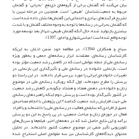
بیان می‌کنند که گفتمان برخی از گروه‌های ذی‌نفع "بحرانی" و گفتمان
مربوط به جمعیت‌شناسان "طبیعی" است. همچنین در مرحله تبیین با
تشریح فرآیندهای نهادی و اجتماعی این گفتمان‌ها نشان داده شده است
که گفتمان بحرانی در رسانه‌ها با توجه به وجوه مختلف گفتمان و با شدت
بیشتری بازتولید شده، حال آنکه گفتمان طبیعی، تنها از بعد توسعه مورد
توجه واقع شده است (عباسی‌شوازی و اجاق، 1397).
سیاح و همکاران (1394)، در مطالعه خود ضمن اذعان به این‌که
کارشناسان رسانه‌ای، معتقدند ابزار رسانه‌های جمعی و به‌طور ویژه
رسانه‌ی ملی از جمله عواملی است که در کاهش رشد جمعیت مؤثر بوده
است، بازنمایی خانواده در رسانه‌ی ملی و تأثیرگذاری این بازنمایی در
تغییرات خانواده‌ی ایرانی را مورد بررسی قرار داده‌اند. در این راستا دو
پرسش را مطرح نموده‌اند، اول آنکه رویکرد رسانه‌ی ملی در موضوع
زنان و خانواده در دهه‌ی هفتاد و هشتاد چگونه‌ بر کاهش رشد جمعیت
در کشور تأثیر‌گذار بوده است و پرسش دوم اینکه راهبرد‌های رسانه‌ی
ملی جهت افزایش رشد جمعیت کدامند؟ این پژوهش با انجام مصاحبه‌ی
عمیق از افرادی که سابقه‌ی فعالیت در رسانه‌ی ملی را داشته‌اند و یا افراد
فعال در حوزه‌ی زنان و مباحث جمعیتی، در پی پاسخ به این دو پرسش
برآمد و این نتایج حاصل شد که در دهه‌های اخیر، فیلم‌ها و سریال‌های
تلویزیونی تأثیر منفی در موضوع جمعیت کشور داشته‌اند. در تحلیل
محتوای دیدگاه‌های کارشناسان نیز سه مقوله‌ی اصلی استخراج شده