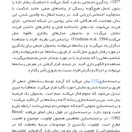
1977). یادگیری اجتماعی به فرد کمک می‌کند تا انجام یک رفتار تازه را
بدون تحمل هیچ‌گونه ریسکی از پیامدهای منفی، مانند شکست یا
عدم‌تأیید اجتماعی ارزیابی کند. در زمینه انتقال به والدین شدن، این
بدان معناست که هنگامی که سایر زوجین در شبکه اجتماعی، دارای
فرزند می‌شوند، لذت‌های ناشناخته قبلی و چالش‌های داشتن فرزند
نمایان می‌گردد و به‌عنوان مدل‌های رفتاری بالقوه عمل
می‌کنند(Friedman et al., 1994). براساس این نظریه، افراد با مشاهده
دیگران یاد می‌گیرند و رسانه‌ها می‌توانند به‌عنوان منبعی برای یادگیری
در مورد رفتار باروری عمل کنند. از طریق رسانه‌ها، مردم می‌‌توانند رفتار
شخصیت‌هایی را که بچه‌دارند یا در مورد بچه‌دار شدن تصمیم می‌گیرند،
مشاهده و الگوبرداری کنند. در نتیجه، قرار گرفتن در معرض رسانه‌ها
می‌تواند بر ادراک و نگرش افراد نسبت به باروری تأثیر بگذارد.
برجسته‌سازی
[15]
بیان می‌کند که آن‌چه توسط رسانه‌های جمعی (از
طریق برجسته شدن و نمایش) مورد تأکید قرار می‌گیرد، متعاقباً به چیزی
تبدیل می‌شود که عموم فکر می‌کنند مهم است. به‌عنوان یک فرضیه
بیان شد، بین برجسته‌سازی رسانه (آنچه رسانه‌ها بر آن تاکید می‌کنند)
و برجسته‌سازی عمومی (آنچه که عموم مردم مهم می‌دانند) رابطه علّی و
مثبت وجود دارد. برجسته‌سازی در طول زمان اتفاق می‌افتد (Blood,
1982). در برجسته‌سازی مفاهیمی همچون اولویت، موضوع و اهمیت
مطرح است. اولویت، یک‌سری از موضوعات مرتبط باهم‌اند که در
سلسله‌مراتبی از اهمیت در یک دوره‌ی زمانی قرار گرفته‌اند. اولویت‌ها