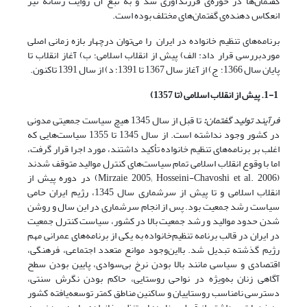
گفتمان‌ها در حوزه‌ی فرزندآوری شد و به تبع آن روایت رسانه نیز
انعکاس دهنده‌ی گفتمان‌های مختلف بوده است.
برنامه‌های تنظیم خانواده در ایران را می‌توان درچهار بازه زمانی اصلی
موردبررسی قرار داد: الف) پیش از انقلاب اسلامی؛ ب) آغاز انقلاب تا
پایان سال 1366؛ ج) از آغاز سال 1367 تا 1391؛ د) از سال 1391 تاکنون.
1-1. پیش از انقلاب اسلامی (تا 1357)
فرآیند تولید گفتمان
:
تا قبل از سال 1345 هیچ سیاست جمعیتی مدونی
در کشور وجود نداشته است. از سال 1345 تا 1355 سیاست‌هایی که
اغلب بر برنامه‌های تنظیم خانواده تأکید داشتند، مورد اجرا قرار گرفت،
اما با وقوع انقلاب اسلامی تمام سیاست‌های کنترل موالید متوقف شدند
(Mirzaie, 2005; Hosseini-Chavoshi et al. 2006) در دوره پیش از
انقلاب اسلامی و تا پیش از سرشماری سال 1345، رژیم ایران حامی
سیاست رشد جمعیت بود. پس از انجام سرشماری در این سال و روشن
شدن حدود موالید و رشد جمعیت بالا در کشور، سیاست کنترل جمعیت
در ایران در قالب برنامه تنظیم‌خانواده به یکی از برنامه‌های عمرانی مهم
رژیم گذشته تبدیل شد. بااین‌وجود موانع متعدد اجتماعی، فرهنگی،
اقتصادی و سیاسی مانند بالا بودن نرخ بی‌سوادی، پایین بودن سطح
آگاهی زنان به‌ویژه در نواحی روستایی، حاکم بودن نگرش سنتی،
دسترسی نامناسب روستاییان و ساکنین مناطق کمتر توسعه‌یافته کشور