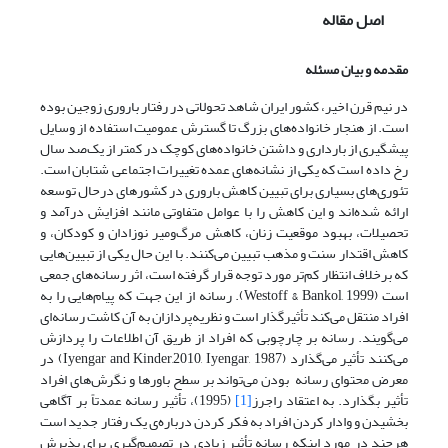
اصل مقاله
مقدمه و بیان مسئله
در نیم قرن اخیر، کشور ایران شاهد تحولاتی در رفتار باروری زوجین بوده
است. از هنجار خانواده‌های بزرگ تا گسترش عمومیت استفاده از وسایل
پیشگیری از بارداری و داشتن خانواده‌های کوچک در کمتر از یک‌صد سال
رخ داده است که یکی از نشانه‌های عمده تغییرات اجتماعی شتابان است.
تئوری‌های بسیاری برای تبیین کاهش باروری در کشورهای درحال توسعه
ارائه شده‌اند و این کاهش را با عوامل متفاوتی مانند افزایش درآمد و
تحصیلات، بهبود موقعیت زنان، کاهش مرگ‌و‌میر نوزادان و کودکان، و
کاهش اقتدار سنت و مذهب تبیین می‌کنند. با این حال یکی از تبیین‌هایی
که برخلاف انتظار کم‌تر مورد توجه قرار گرفته است، اثر رسانه‌های جمعی
است (Westoff & Bankol, 1999). رسانه از این جهت که پیام‌هایی را به
افراد منتقل می‌کند تأثیر‌گذار است و نظریه‌پردازان به آن کاشت رسانه‌ای
می‌گویند. رسانه بر چارچوبی که افراد از طریق آن اطلاعات را پردازش
می‌کنند تأثیر می‌گذارد (Iyengar and Kinder,2010, Iyengar, 1987) در
معرض محتوای رسانه بودن می‌تواند بر سطح باورها و نگرش‌های افراد
تأثیر بگذارد. به اعتقاد راجرز
[1]
(1995)، تأثیر رسانه عمدتاً بر آگاهی
بخشیدن و وادار کردن افراد به فکر کردن درباره‌ی یک رفتار جدید است
هرچند در مورد اینکه رسانه تأثیر زیادی در تصمیم‌گیری برای پذیرش