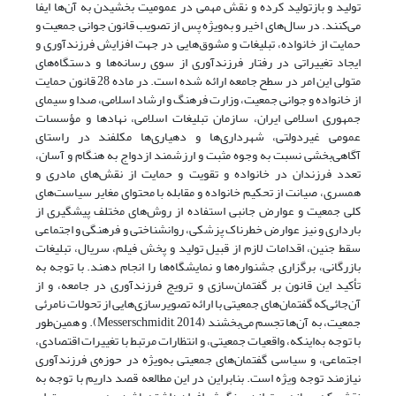
تولید و بازتولید کرده و نقش مهمی در عمومیت بخشیدن به آن‌ها ایفا
می‌کنند. در سال‌های اخیر و به‌ویژه پس از تصویب قانون جوانی جمعیت و
حمایت از خانواده، تبلیغات و مشوق‌هایی در جهت افزایش فرزندآوری و
ایجاد تغییراتی در رفتار فرزندآوری از سوی رسانه‌ها و دستگاه‌های
متولی این امر در سطح جامعه ارائه شده است. در ماده 28 قانون حمایت
از خانواده و جوانی جمعیت، وزارت فرهنگ و ارشاد اسلامی، صدا و سیمای
جمهوری اسلامی ایران، سازمان تبلیغات اسلامی، نهادها و مؤسسات
عمومی غیردولتی، شهرداری‌ها و دهیاری‌ها مکلفند در راستای
آگاهی‌بخشی نسبت به وجوه مثبت و ارزشمند ازدواج به هنگام و آسان،
تعدد فرزندان در خانواده و تقویت و حمایت از نقش‌های مادری و
همسری، صیانت از تحکیم خانواده و مقابله با محتوای مغایر سیاست‌های
کلی جمعیت و عوارض جانبی استفاده از روش‌های مختلف پیشگیری از
بارداری و نیز عوارض خطرناک پزشکی، روانشناختی و فرهنگی و اجتماعی
سقط جنین، اقدامات لازم از قبیل تولید و پخش فیلم، سریال، تبلیغات
بازرگانی، برگزاری جشنواره‌ها و نمایشگاه‌ها را انجام دهند. با توجه به
تأکید این قانون بر گفتمان‌سازی و ترویج فرزندآوری در جامعه، و از
آن‌جائی‌که گفتمان‌های جمعیتی با ارائه تصویر‌سازی‌هایی از تحولات نامرئی
جمعیت، به آن‌ها تجسم می‌بخشند (Messerschmidit, 2014). و همین‌طور
با توجه به‌اینکه، واقعیات جمعیتی، و انتظارات مرتبط با تغییرات اقتصادی،
اجتماعی، و سیاسی گفتمان‌های جمعیتی به‌ویژه در حوزه‌ی فرزندآوری
نیازمند توجه‌ ویژه است. بنابراین در این مطالعه قصد داریم با توجه به