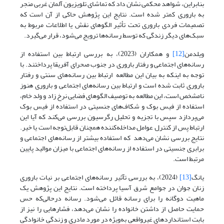
بنابراین، شواهد محکمی نشان داد که تماشای تلویزیون آلمان غربی منجر
به باروری کمتر شده است. نتایج این پژوهش حاکی از آن است که
تصمیمات فردی باروری تحت تأثیر الگوهای نقش یا اطلاعات مربوط به
سبک‌های دیگر زندگی که توسط رسانه‌ها ترویج می‌شود، قرار می‌گیرد.
ویلدمن
[12]
و همکاران (2023)، به بررسی ارتباط بین استفاده از
رسانه‌های اجتماعی و رفتار باروری در جنوب صحرای آفریقا پرداختند. با
توجه به اینکه به بیان این مطالعه ارتباط بین رسانه‌های سنتی و رفتار
باروری ثابت شده است و ارتباط بین رسانه‌های اجتماعی و باروری هنوز
نامشخص است، این مطالعه به توصیف الگوهای فضایی نرخ زاد و ولد خام،
استفاده از فیس بوک و شکاف‌های جنسیتی در استفاده از فیس بوک
می‌پردازد سپس با تجزیه و تحلیل رگرسیون بررسی می‌کند که آیا این
ارتباط پس از کنترل عوامل مداخله‌کننده همچنان قابل‌توجه است یا خیر.
نتایج بررسی نشان می‌دهد که استفاده بیشتر از رسانه‌های اجتماعی و
برابری جنسیتی در استفاده از رسانه‌های اجتماعی با میزان موالید پایین
مرتبط است.
یانگ
[13]
(2024)، به بررسی تآثیر رسانه‌های اجتماعی بر نیات باروری
زنان جوان در جوامع شرق آسیا پرداخته است. نتایج این پژوهش یک
ماهیت دوگانه را برای رسانه قائل می‌شود. رسانه درحالی‌که حس
حمایت حاصل از داشتن خانواده را نشان می‌دهد، فشارهایی را نیز از
بابت استانداردهای غیرواقعی به‌ویژه در مورد مادری و زندگی خانوادگی