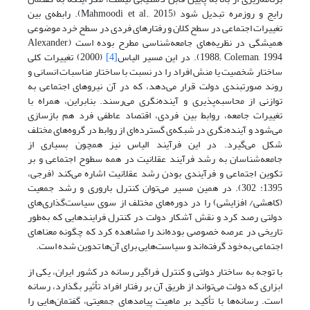
رایج و روزمره تبدیل شود (Mahmoodi et al., 2015). رابطه‌ی بین
تغییرات اجتماعی در سطح کلان و رفتار‌های فردی در سطح خرد موضوعی
همیشگی در نظریه‌های جامعه‌شناسی مطرح بوده است (Alexander,
1988; Coleman, 1994). در این ‌مسیر الیاس
[4]
(2000) تغییرات کلی
ساختار شخصیت یا منش افراد را در نسبت با ساختار مناسبات انسانی و
روند صورتبندی دولت قرار می‌دهد، که در آن نیروهای اجتماعی به
توازنی از محاسبه‌پذیری و آینده‌نگری می‌رسند. بنابراین، همراه با
تغییرات جامعه، روابط بین فردی، اقتصاد عاطفی فرد هم بازسازی
می‌شود و آینده‌نگری در شبکه‌ی گسترده‌ای از روابط در گروه‌های مختلف
شکل می‌گیرد. در این فرآیند الیاس نیز همچون بسیاری از
جامعه‌شناسان به رشد فرآیند عقلانیت در همه سطوح اجتماعی و بر
تکوین اجتماعی و فرآیندی بودن رشد عقلانیت اشاره می‌کند (فرجی،
1395: 302). در همین مسیر می‌توان کنترل باروری و رشد جمعیت
(کاهشی/ افزایشی) را در دوره‌های مختلف از سوی سیاست‌گذاری‌های
دولتی رصد کرد و نقش آشکار دولت در کنترل فرایندهایی که به‌طور
تاریخی در عرصه خصوصی بوده‌اند را مشاهده کرد که چگونه معناهای
اجتماعی به‌خود گرفته‌اند و سیاست‌هایی برای آن‌ها تدوین شده است.
با توجه به ساختار دولتی و کنترل فراگیر رسانه در کشور ایران، یکی از
ابزاری که دولت می‌تواند از طریق آن بر رفتار افراد تأثیر بگذارد، رسانه
است. رسانه‌ها با تأکید بر ماهیت پیامدهای جمعیتی، گفتمان‌هایی را