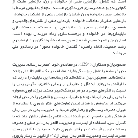
است که شامل: بازنمایی منفی از خانواده و زن، بازنمایی مثبت از
کم‌فرزندی و منحصرسازی فرزند‌آوری هستند. تم‌های مفهومی مرتبط با
بازنمایی منفی خانواده و زن شامل: بازنمایی منفی از تشکیل خانواده،
بازنمایی منفی از تعاملات خانواده، بازنمایی منفی از نقش‌های والدینی و
همسری، بازنمایی منفی از خانواده‌ی پر جمعیت، برجسته‌سازی
ناپایداری‌ها در خانواده و برجسته‌سازی رفاه فرزندان بوده است.
اصلی‌ترین راهبرد مطرح شده از سوی مصاحبه‌شوندگان جهت ارتقاء نرخ
رشد جمعیت، اتخاذ راهبرد" گفتمان خانواده محور" در رسانه‌ی ملی
می‌باشد.
محمودیان و همکاران ( 1394)، در مطالعه‌ی خود "مصرف رسانه، مدیریت
بدن" رسانه را عامل پیوستگی افراد مختلف در یک نظام اطلاعاتی واحد
دانسته‌اند. همچنین بیان داشته‌اند که رسانه‌ها این قابلیت را دارند که
با ارائه‌ی بدن‌های ایده‌آل و تعاریفی از زیبایی ظاهری، نگرش زنان را
نسبت به الگوهای موجود در هر فرهنگ تغییر دهند. فرزندآوری همواره
با بدن زنان در ارتباط بوده و تغییرات زیستی و ظاهری را در بدن ایجاد
می‌کند. این پژوهش با هدف تبیین تفاوت‌های رفتار باروری با استفاده از
میزان مصرف رسانه‌ای و رفتارهای مرتبط با مدیریت بدن در بین زنان
فرهنگی شهر یاسوج انجام شده است، نتایج پژوهش نشان داد که با
کنترل سن، استفاده از اینترنت و مدیریت ظاهر بدن، اثر منفی و مصرف
رسانه خارجی اثر مثبت بر رفتار باروری دارد. همچنین با کنترل سن،
مصرف اینترنت و مدیریت ظاهر بدن، بیش از 42% از تغییرات رفتار باروری