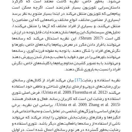
می‌شود. به‌طور خاص، نظریه کاشت معتقد است که کارکرد
داستان‌سرایی تلویزیون بسیار قدرتمند است. اگرچه ممکن است
پیام‌هایی که تلویزیون منتقل می‌کند در ابتدا بسیار متنوع به نظر برسد
(بسیاری از مضامین مختلف، انواع مختلف برنامه‌هایی که این مضامین را
منتقل می‌کنند، و بسیاری از افراد مختلف که آن‌ها را منتقل می‌کنند)،
تحلیل‌های سیستماتیک این پیام‌ها نشان‌دهنده ثبات قابل‌توجه در ارزش
کلی است (Shrum, 2017). این نظریه استدلال می‌کند که رسانه‌ها
می‌توانند با قرار دادن مکرر در معرض پیام‌ها یا ایده‌های خاص، باورها و
نگرش‌های افراد را شکل دهند. با توجه به مقوله فرزندآوری، رسانه‌ها
می‌توانند باورهایی را در مورد فواید یا معایب بچه‌دار شدن پرورش دهند
و می‌توانند با به تصویر کشیدن مداوم پیام‌ها یا کلیشه‌های خاص، نگرش
افراد را نسبت به باروری شکل دهند.
نظریه استفاده و رضایت
[17]
بیان می‌کند افراد از کانال‌های رسانه‌ای
برای رضایت‌های درونی و ارضای نیازهای شناختی و عاطفی خود استفاده
می‌کنند (Urista et al. 2009; Florentha et al. 2012). فرض اصلی تئوری
استفاده و رضایت این است که کاربران رسانه، فعال و هدفدار هستند
(Urista et al. 2009; Zhang et al. 2015). براساس این نظریه، برخی
نیازهای اساسی با ویژگی‌های شخصی در تعامل است و محیط اجتماعی فرد
انگیزه‌ها و رفتارهای رضایت‌بخش متفاوتی را ایجاد می‌کند که می‌تواند
ناشی از استفاده از رسانه‌ها یا فعالیت‌های دیگر باشد. تئوری استفاده و
رضایت به‌طور گسترده در هر نوع رسانه‌ای اعمال شده است. در اوایل