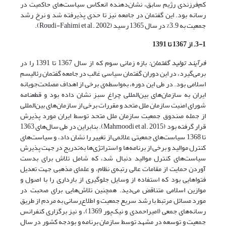
کم‌فرزندی رژیم سابق، نشان‌دهنده انعکاس سیاست‌های حاکمیت در
رسانه بود. این گفتمان در جامعه نیز تا حدی پذیرفته شد و نرخ رشد
جمعیت به 3.9% در سال 1365 رسید (Roudi-Fahimi et al., 2002).
3-1. از 1367 تا 1391
فرآیند تولید گفتمان:
بازه زمانی سوم که از سال 1367 تا 1391 را در
برمی‌گیرد، در این دوران گفتمان سیاسی غالب در جامعه گفتمان رئالیسم
اسلامی بود. در طی این دوره، به‌واسطه‌ی برخی از اهداف مصلحت‌جویانه
ایران به سازمان‌های بین‌المللی چراغ سبز نشان داده بود و قطعنامه
شورای امنیت سازمان ملل متحد و مقررات برخی از سازمان‌های بین‌المللی
از جمله صندوق جمعیت سازمان ملل متحد توسط ایران مورد پذیرش
قرار گرفته بود (Mahmoodi et al. 2015). بنابراین در طی سال‌های 1363
تا 1368 سیاست‌های جمعیتی علائمی از تغییر را نشان داد، و سیاست‌های
کنترل موالید و برخی از برنامه‌ها و استراتژی‌ها به‌تدریج در جهت پذیرش
سیاست‌های کنترل موالید دنبال شد، که شامل تلاش برای بدست
آوردن حمایت از مقامات عالی رتبه‌ی نظام، و علمای مذهبی جهت تعدیل
فتواهایی بود که استفاده از وسایل جلوگیری از بارداری را با اصول و
موازین اسلامی متناقض می‌دید. همچنین تلاش‌هایی برای صحبت در
مورد مسائل مرتبط با رشد سریع جمعیت و اطلاع‌رسانی به مردم از طریق
رسانه‌های جمعی (امیراحمدی و نیک‌پور 1369)، و نیز برگزاری کنفرانس
جمعیت و توسعه در مشهد توسط سازمان برنامه و بودجه کشور در سال