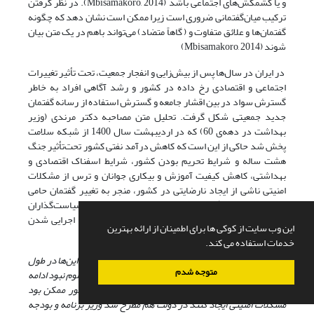
و یا کشمکش‌های اجتماعی باشد (Mbisamakoro, 2014). در نظر گرفتن
ترکیب میان‌گفتمانی ضروری است زیرا ممکن است نشان دهد که چگونه
گفتمان‌ها و علائق متفاوت و ( گاهاً متضاد) می‌تواند باهم در یک متن بیان
شوند (Mbisamakoro, 2014)
در ایران در سال‌ها پس از بیش‌زایی و انفجار جمعیت، تحت تأثیر تغییرات
اجتماعی و اقتصادی رخ داده در کشور و رشد آگاهی افراد به خاطر
گسترش سواد در بین اقشار جامعه و گسترش استفاده از رسانه گفتمان
جدید جمعیتی شکل گرفت. تحلیل متن مصاحبه دکتر مرندی (وزیر
بهداشت در دهه‌ی 60) که در اردیبهشت سال 1400 از شبکه سلامت
پخش شد حاکی از این است که کاهش درآمد نفتی کشور تحت‌تأثیر جنگ
هشت ساله و شرایط تحریم بودن کشور، شرایط اسفناک اقتصادی و
بهداشتی، کاهش کیفیت آموزش و بیکاری جوانان و ترس از مشکلات
امنیتی ناشی از ایجاد نارضایتی در کشور، منجر به تغییر گفتمان حامی
افزایش فرزند به گفتمان مخالف افزایش موالید در بین سیاست‌گذاران
شد؛ هر چند در عمل این تغییر در رفتار مردم پیش از اجرایی شدن
این وب سایت از کوکی ها برای اطمینان از ارائه بهترین
سیاست‌ها اتفاق افتاده بود.
خدمات استفاده می کند.
به‌علت جنگ شغل کم بود پشت کنکوری زیاد، بیکاری زیاد این‌ها در طول
متوجه شدم
جنگ تحمل می‌شد اما جنگ یک روز تموم می‌شد پایانش معلوم نبود ادامه
داشت و سختی‌اش زیاد بود و این جوانان بیکار برای کشور ممکن بود
مشکلات امنیتی ایجاد کنند در دولت هم مطرح شد وزیر برنامه و بودجه