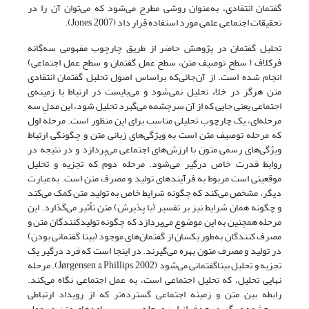
گفتمان انتقادی، به‌عنوان روشی مطرح می‌شود که می‌توان آن را در
تحقیقات اجتماعی علمی مورد استفاده قرار داد (Jones, 2007).
تحلیل گفتمان در پژوهش حاضر از طریق چارچوب مفهومی سه‌گانه
فرکلاف ( سطح توصیف متن، سطح عمل گفتمان و سطح عمل اجتماعی)
انجام شده است. از آن‌جائی‌که براساس اصول تحلیل گفتمان انتقادی
متن هرگز در خلاء تحلیل نمی‌شود و می‌بایست در ارتباط با زمینه‌ی
اجتماعی یعنی جایی که از آن سرچشمه می‌گیرد تحلیل شود، این مدلِ سه
مرحله‌ای، یک چارچوب تحلیلی مناسب برای این منظور است. مرحله اول
که مرحله توصیف متن است به ویژگی‌های زبانی متن و چگونگی ارتباط
ویژگی‌های رسمی متون با ارزش‌های اجتماعی می‌پردازد و در نتیجه در
روابط قدرت خاص درگیر می‌شود. مرحله دوم که تجزیه و تحلیل
موقعیتی است مربوط به فرآیندهای تولید و مصرف متن است. به‌عبارت
دیگر، مشخص می‌کند که چگونه شرایط خاص به تولید متن کمک می‌کند
و چگونه همان شرایط نیز بر تفسیر (یا پذیرش) متن تأثیر می‌گذارد. این
مرحله همچنین به این موضوع می‌پردازد که چگونه تولیدکنندگان متن و
مصرف کنندگان به‌طور یکسان از گفتمان‌های موجود (بینا گفتمانی بودن)
در تولید و مصرف متون بهره می‌گیرند. در اینجا است که فرد درگیر یک
تجزیه و تحلیل بیناگفتمانی می‌شود (Jørgensen & Phillips, 2002). مرحله
نهایی تحلیل‌، که تحلیل اجتماعی است، به عمل اجتماعی نگاه می‌کند.
رابطه بین متن و زمینه اجتماعی گسترده‌تر که از رویداد ارتباطی
سرچشمه می‌گیرد. هدف از این مرحله، بررسی پیامدهای متن در عمل