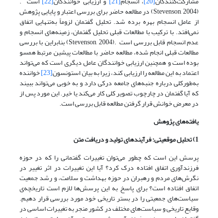
مشارکت‌کنندگان
[20]
، انسجام
[21]
و ارزیابی خوانندگان
[22]
است .
(Stevenson, 2004) در مطالعه حاضر برای بررسی اعتبار و پایایی پژوهش
از عامل انسجام بهره برده شد. تحلیل گفتمان لزوماً به‌تنهایی اتفاق
نمی‌افتد. با ترکیب با مطالعات قبلی تحلیل گفتمان، زمینه‌های انسجام و
عدم انسجام قابل بررسی است .(Stevenson, 2004) بنابراین با بررسی
مطالعات قبلی انجام شده، مطالعه حاضر با مطالعات پیشین مرتبط همسو
بوده است و همچنین ارزیابی خوانندگان عامل دیگری است که می‌تواند
اعتماد به این مطالعه را ارزیابی کند، زیرا به بیان استونسون
[23]
خواننده
به‌طورکلی درباره جنبه‌های جامعه درکی دارد و به خوبی می‌تواند ببیند
که آیا گفتمان در چارچوب تصویر کلی کار می‌کند یا خیر. این مورد پس از
در معرض خوانش قرار گرفتن مطالعه قابل بررسی است.
یافته‌های پژوهش
1) تحلیل موقعیتی: فرآیندهای تولید و دریافت متن
پرسش این است که چطور می‌توان تغییرات گفتمانی را که در حوزه
فرزندآوری اتفاق افتاده درک کرد؟ آیا این تغییرات در اثر تغییر در
نگرش‌های مردم و رهبران در حوزه بهداشت و سلامت، و رشد جمعیت
اتفاق افتاده است؟ برای پاسخ به این پرسش‌ها لازم است تاریخچه‌ی
سیاست‌های جمعیتی را در بستر تاریخی خود مورد بررسی قرار دهیم.
وقایع تاریخی و سیاست‌های مختلف در کشور منجر به تغییرات اساسی در