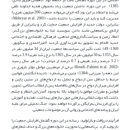
1385) . در این دوره، داشتن جمعیت زیاد به‌عنوان هدیه خداوند تلقی
می‌شد و اعتقاد بر این بود که «ایران می‌تواند جمعیت 200 میلیون نفری را
مدیریت کند و باید این جمعیت را داشته باشد» (Mehryar et al., 2001)
بنابراین، دولت جدید از افزایش جمعیت حمایت کرد و بنابراین از طریق
ارائه‌ی برنامه‌هایی مانند دادن سوبسید غذا به خانواده‌های بزرگ‌تر،
اعطاء زمین و سیاست‌گذاری‌های مذهبی، فرهنگی، اقتصادی و اجتماعی
جدید اقدام به تشویق به فرزندآوری کردند (امیراحمدی و نیکوپور،
1369: 49). تحت تأثیر این سیاست‌ها جمعیت ایران از 34 میلیون نفر در
سال 1355 به 50 میلیون نفر در سال 1365 با نرخ رشد تقریباً 3.9 درصد
( 3.2 درصد رشد طبیعی و 0.7 درصد از مهاجرت) در هر سال رسید
(Roudi-Fahimi et al., 2002) برخی از مهم‌ترین عوامل مؤثر باروری در
این دهه را میرزایی (1384) چنین برمی‌شمارد؛ نادیده انگاشتن قوانین
مرتبط با حداقل سن ازدواج و تمایل به ازدواج‌های در سنین پایین و
افزایش میزان ازدواج در سال‌های بلافاصله پس از انقلاب اسلامی؛ تدوین
قوانین و مقررات موافق با زادوولد بالا؛ به وجود آمدن این انتظار و چشم
داشت که دولت انقلابی نیازهایی چون نیازهای بهداشت، تغذیه و آموزش
را برای فرزندان به‌رایگان برآورده خواهد نمود؛ جنگ تحمیلی عراق علیه
ایران و پیامدهای اجتماعی و روانی آن بر موضوعات جمعیتی.
فرآیند دریافت و بازتولید:
رسانه در این دوره گفتمان افزایش جمعیت را
بازتولید کرد. برنامه‌هایی با محوریت خانواده‌های بزرگ و حذف شعارهای