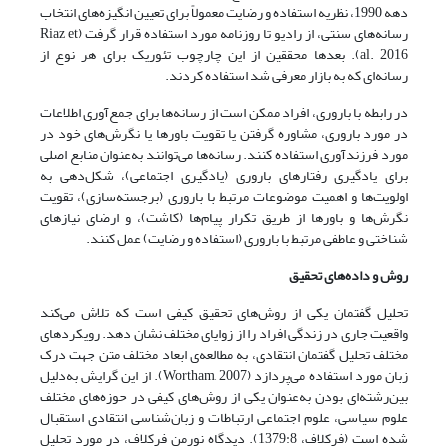
دهه 1990، نظریه استفاده و رضایت معمولاً برای تعیین انگیزه‌های انتخاب
رسانه‌های سنتی، از رادیو تا روزنامه مورد استفاده قرار گرفت (Riaz et
al. 2016). بعدها محققین از این چارچوب تئوریک برای هر نوع از
رسانه‌ای که به بازار معرفی شد استفاده کردند.
در رابطه با باروری، افراد ممکن است از رسانه‌ها برای جمع‌آوری اطلاعات
در مورد باروری، مشاوره گرفتن یا تقویت باورها یا نگرش‌های خود در
مورد فرزندآوری استفاده کنند. رسانه‌ها می‌توانند به‌عنوان منابع اصلی
برای یادگیری رفتارهای باروری (یادگیری اجتماعی)، شکل‌دهی به
اولویت‌ها و اهمیت موضوعات مرتبط با باروری (برجسته‌سازی)، تقویت
نگرش‌ها و باورها از طریق تکرار پیام‌ها (کاشت)، و ارضای نیازهای
شناختی و عاطفی مرتبط با باروری (استفاده و رضایت) عمل کنند.
روش و داده‌های تحقیق
تحلیل گفتمان یکی از روش‌های تحقیق کیفی است که تلاش می‌کند
واقعیت جاری در زندگی افراد را از زوایای مختلف نشان دهد. رویکردهای
مختلف تحلیل گفتمان انتقادی، به مطالعه‌ی ابعاد مختلف متن جهت درک
زبان مورد استفاده می‌پردازد (Wortham, 2007). از این گرایش به‌دلیل
بین‌رشته‌ای بودن به‌عنوان یکی از روش‌های کیفی در حوزه‌های مختلف
علوم سیاسی، علوم اجتماعی ارتباطات و زبان‌شناسی انتقادی استقبال
شده است (فرکلاف، 1379:8). دیدگاه نورمن فرکلاف، در مورد تحلیل