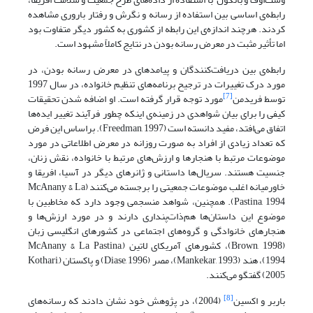
رابطه‌ی اساسی بین استفاده از رسانه و نگرش و رفتار باروری مشاهده
کردند. هرچند اندازه‌ی این رابطه از کشوری به کشور دیگر متفاوت بود
اما تأثیر مثبت در معرض رسانه بودن در نتایج کاملاً مشهود است.
رابطه‌ی بین دریافت‌کنندگان و پیامدهای در معرض رسانه بودن، در
مورد درک تغییرات در ترجیح برنامه‌های تنظیم خانواده، در سال 1997
[7]
توسط فریدمن
مورد توجه قرار گرفته است. او اضافه شدن تحقیقات
کیفی را برای بیان شواهدی در زمینه‌ی اینکه چطور فرآیند تغییر ایده‌ها
اتفاق می‌افتد، مفید دانسته است (Freedman, 1997). براساس این فرض
که تعداد زیادی از افراد به صورت روزانه در معرض اطلاعاتی در مورد
موضوعات مرتبط با هنجارها و ارزش‌های مرتبط با خانواده، نقش زنان،
جنسیت هستند. سریال‌ها داستانی و ژانرهای دیگر در آسیا، افریقا و
خاورمیانه اغلب موضوعات جمعیتی را برجسته می‌کنند (McAnany & La
Pastina, 1994). همچنین، شواهد منسجمی وجود دارد که مخاطبین با
موضوع این داستان‌ها هم‌ذات‌پنداری دارند و در مورد ارزش‌ها و
هنجارهای خانوادگی و گروه‌های اجتماعی در کشورهای انگلیسی زبان
(Brown, 1998)، کشورهای آمریکای لاتین (McAnany & La Pastina,
1994)، هند (Mankekar, 1993)، مصر (Diase, 1996) و پاکستان (Kothari,
2005) گفتگو می‌کنند.
[8]
باربر و اکسین
(2004)، در پژوهش خود نشان دادند که رسانه‌های