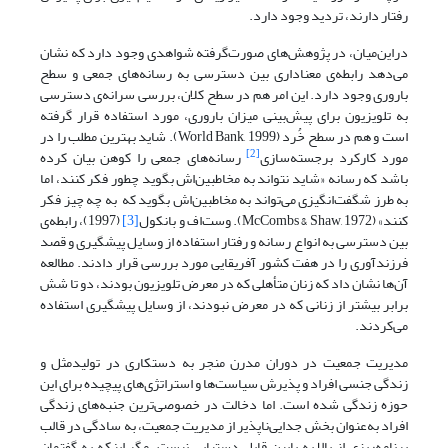
رفتار دارند، تردید وجود دارد.
دراین‌میان، در پژوهش‌های صورت‌گرفته شواهدی وجود دارد که نشان
می‌دهد رابطه‌ی معناداری بین دسترسی به رسانه‌های جمعی و سطح
باروری وجود دارد. این امر هم در سطح کلان، بررسی سرانه‌ی دسترسی
به تلویزیون برای پیش‌بینی میزان باروری، مورد استفاده قرار گرفته
است و هم در سطح خُرد (World Bank, 1999). شاید بهترین مطلب را در
[2]
مورد کارکرد برجسته‌سازی
رسانه‌های جمعی را کوهن بیان کرده
باشد که رسانه «شاید نتواند به مخاطبین‌اش بگوید چطور فکر کنند، اما
به طرز شگفت‌انگیزی می‌تواند به مخاطبین‌اش بگوید که به چه چیز فکر
کنند» (McCombs & Shaw, 1972). وست‌اف و بانکول
[3]
(1997)، رابطه‌ی
بین دسترسی به انواع رسانه و رفتار استفاده از وسایل پیشگیری و قصد
فرزندآوری را در هفت کشور آفریقایی مورد بررسی قرار دادند. مطالعه
آن‌ها نشان داد که زنان متأهلی که در معرض تلویزیون بودند، دو تا شش
برابر بیشتر از زنانی که در معرض نبودند، از وسایل پیشگیری استفاده
می‌کردند.
مدیریت جمعیت در دوران مدرن منجر به دستکاری در تولیدمثل و
زندگی جنسی افراد و پذیرش سیاست‌ها و استراتژی‌های پیچیده برای این
حوزه ‌زندگی شده است. اما دخالت در خصوصی‌ترین جنبه‌های زندگی
افراد به‌عنوان بخش جدایی‌ناپذیر از مدیریت جمعیت، به سادگی در قالب
برنامه‌ریزی از بالا به پایین قابل دستیابی نیست، مگر اینکه به گفتمان