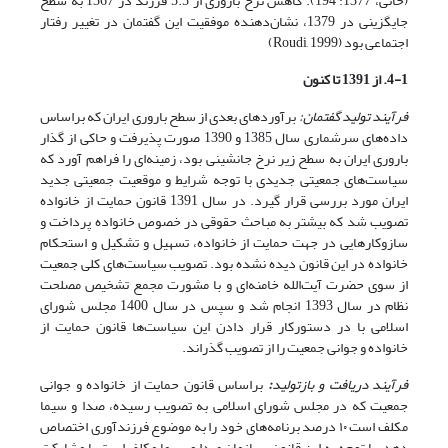
(خانی، 1377: 194). کاهش نرخ باروری از 5.5 فرزند در 1367 به سطح
جایگزینی در 1379، نشان‌دهنده موفقیت این گفتمان در تغییر رفتار
اجتماعی بود (Roudi, 1999)
4-1. از 1391 تا کنون
فرآیند تولید گفتمان:
برآوردهای بعدی از سطح باروری ایران که براساس
داده‌های سرشماری سال 1385 و 1390 صورت پذیرفت و حاکی از گذار
باروری ایران به سطح زیر نرخ جانشینی بود، زمینه‌ای را فراهم آورد که
سیاست‌های جمعیتی جدیدی با توجه شرایط و موقعیت جمعیتی جدید
ایران مورد بررسی قرار گیرد. در سال 1391 قانون حمایت از خانواده
تصویب شد که بیشتر به مباحث حقوقی در خصوص خانواده پرداخت و
سازوکارهایی در جهت حمایت از خانواده، تسهیل و تشکیل و استحکام
خانواده در این قانون دیده نشده بود. تصویب سیاست‌های کلی جمعیت
از سوی حضرت آیت‌الله خامنه‌ای و با مشورت مجمع تشخیص مصلحت
نظام در سال 1393 انجام شد و سپس در سال 1400 مجلس شورای
اسلامی با در دستورکار قرار دادن این سیاست‌ها قانون حمایت از
خانواده و جوانی جمعیت را از تصویب گذراند.
فرآیند دریافت و بازتولید
:
براساس قانون حمایت از خانواده و جوانی
جمعیت که در مجلس شورای اسلامی به تصویب رسیده، صدا و سیما
مکلف است ۱۰ درصد برنامه‌های خود را به موضوع فرزندآوری
اختصاص
دهد. با توجه به این قانون، سازمان صدا و سیما مکلف است با مشارکت