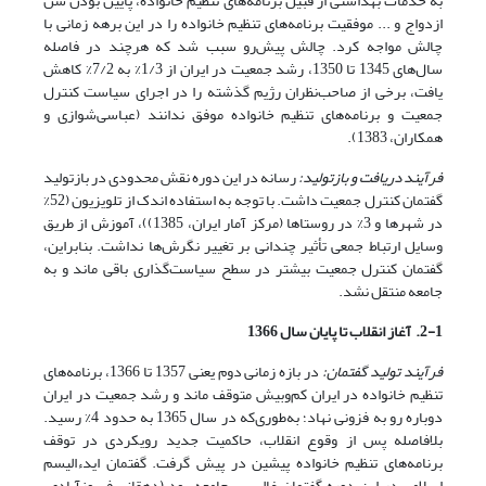
به خدمات بهداشتی‌ از قبیل برنامه‌های تنظیم خانواده، پایین بودن سن
ازدواج و ... موفقیت برنامه‌های تنظیم خانواده را در این برهه زمانی با
چالش مواجه کرد. چالش پیش‌رو سبب شد که هرچند در فاصله
سال‌های 1345 تا 1350، رشد جمعیت در ایران از 1/3% به 7/2% کاهش
یافت، برخی از صاحب‌نظران رژیم گذشته را در اجرای سیاست کنترل
جمعیت و برنامه‌های تنظیم خانواده موفق ندانند (عباسی‌شوازی و
همکاران، 1383).
فرآیند دریافت و بازتولید:
رسانه در این دوره نقش محدودی در بازتولید
گفتمان کنترل جمعیت داشت. با توجه به استفاده اندک از تلویزیون (52%
در شهرها و 3% در روستاها (مرکز آمار ایران، 1385))، آموزش از طریق
وسایل ارتباط جمعی تأثیر چندانی بر تغییر نگرش‌ها نداشت. بنابراین،
گفتمان کنترل جمعیت بیشتر در سطح سیاست‌گذاری باقی ماند و به
جامعه منتقل نشد.
2-1. آغاز انقلاب تا پایان سال 1366
فرآیند تولید گفتمان:
در بازه زمانی دوم یعنی 1357 تا 1366، برنامه‌های
تنظیم خانواده در ایران کم‌وبیش متوقف ماند و رشد جمعیت در ایران
دوباره رو به فزونی نهاد؛ به‌طوری‌که در سال 1365 به حدود 4% رسید.
بلافاصله پس از وقوع انقلاب، حاکمیت جدید رویکردی در توقف
برنامه‌های تنظیم خانواده پیشین در پیش گرفت. گفتمان ایدءالیسم
اسلامی در این دوره گفتمان غالب بر جامعه بود (دهقانی فیروزآبادی،