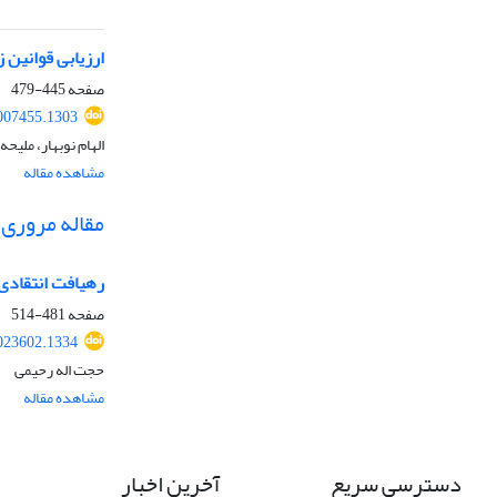
ارزیابی قوانین
صفحه
445-479
2007455.1303
الهام نوبهار، ملیح
مشاهده مقاله
مقاله مروری
رهیافت انتقادی
صفحه
481-514
2023602.1334
حجت اله رحیمی
مشاهده مقاله
دسترسی سریع
آخرین اخبار