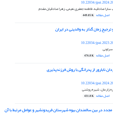
10.22034/jpai.2024.
، سارا صادقیه، فاطمه جعفری نعیمی، زهرا صادقیان مقدم
اصل مقاله
449.05 K
رجیح زمان گذار به والدینی در ایران
10.22034/jpai.2023.
 سراونی
اصل مقاله
476.8 K
ان نابارور از پدرانگی با روش فرزندپذیری
10.22034/jpai.2024.
ره زارعان، شهره روشنی
اصل مقاله
431.8 K
 مجدد در بین سالمندان بیوه شهرستان فریدونشهر و عوامل مرتبط با آن