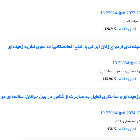
10.22034/jpai.2023.
م اصلانی
اصل مقاله
428.9 K
ینه‌های ازدواج زنان ایرانی با اتباع افغانستانی: به سوی نظریه زمینه‌ای
10.22034/jpai
یار احمدی، اصغر میرفردی
اصل مقاله
445.96 K
ی زمینه‌ای و ساختاری تمایل به مهاجرت از کشور در بین جوانان: مطالعه‌ای د
10.22034/jpai.2024.
ه رستمعلی زاده
اصل مقاله
438 K