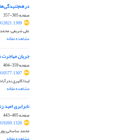
درهم‌تنیدگی‌ها
صفحه
305-357
2012821.1309
علی شریفی، محمد 
مشاهده مقاله
جریان مهاجرت شهر به روستا در
صفحه
359-404
2010577.1307
لیدا کلهری ندرآباد
مشاهده مقاله
نابرابری امید ز
صفحه
405-443
2019269.1320
محمد ساسانی پور
مشاهده مقاله