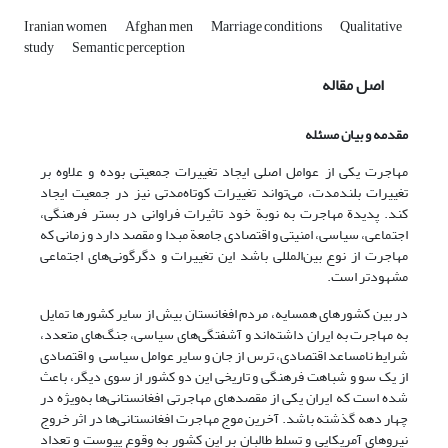
Iranian women
Afghan men
Marriage conditions
Qualitative
study
Semantic perception
اصل مقاله
مقدمه و بیان مسئله
مهاجرت یکی از عوامل اصلی ایجاد تغییرات جمعیتی بوده و علاوه بر
تغییرات بلندمدت، می‌تواند تغییرات کوتاه‌مدتی نیز در جمعیت ایجاد
کند. پدیدة مهاجرت به نوبة خود تاثیرات فراوانی در بستر فرهنگی،
اجتماعی، سیاسی، امنیتی و اقتصادی جامعة مبدا و مقصد دارد و زمانی که
مهاجرت از نوع بین‌ا‌لمللی باشد این تغییرات و دگرگونی‌های اجتماعی
مشهودتر است.
در بین کشورهای همسایه، مردم افغانستان بیش از سایر کشورها تمایل
به مهاجرت به ایران داشته‌اند و آشفتگی‌های سیاسی، جنگ‌های متعدد،
شرایط نامساعد اقتصادی، ترس از جان و سایر عوامل سیاسی و اقتصادی
از یک سو و شباهت فرهنگی و تاریخی این دو کشور از سوی دیگر، باعث
شده است که ایران یکی از مقصدهای مهاجرتی افغانستانی‌ها به‌ویژه در
چهار دهه گذشته باشد. آخرین موج مهاجرت افغانستانی‌ها در اثر خروج
نیروهای آمریکایی و تسلط طالبان بر این کشور به وقوع پیوست و تعداد