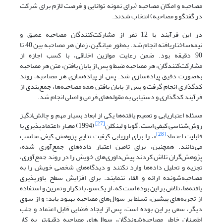
مصاحبه و امکان مصاحبه (برای نمونه توانایی و فرصت لازم برای شرکت
در گفتگو و مصاحبه) انتخاب شدند.
در این فرآیند با 12 نفر از مشارکت‌کنندگان مصاحبه عمیق و
نیمه‌ساختاریافته انجام شد. به‌طور میانگین، زمان هر مصاحبه بین 40 تا
90 دقیقه بود. ضمن رعایت موازین اخلاقی، با کسب اجازه از
مشارکت‌کنندگان، هر مصاحبه ضبط و پس از پایان یافتن، متن هر مصاحبه
به‌صورت دقیق پیاده‌سازی شد. پس از پیاده‌سازی هر مصاحبه، روند
کدگذاری انجام گرفت و پس از پایان یافتن همه مصاحبه‌ها، جمع‌بندی از
فرآیند کدگذاری و دستیابی به مقوله‌های فرعی و اصلی انجام شد.
مسئله اعتباریابی‌ و تعمیم یافته‌ها یکی‌ از ابعاد بسیار مهم و چالش‌انگیز
[27]
روش‌شناسی کیفی است. گوبا و لینکلن
(1994) معیار «اعتمادپذیری یا
[28]
قابلیت اعتماد
»، را برای ارزیابی کیفیت نتایج پژوهش کیفی‌ مناسب
می‌دانند. همچنین، برای تامین اعتبار داده‌های جمع‌آوری شده،
پژوهش‌گران تلاش کردند پیش‌داوری‌های خویش را در روند جمع‌آوری،
تجزیه و تحلیل داده‌ها وارد نکنند و دیدگاه‌های شخصی خویش را به
مصاحبه‌شونده ارائه و القاء ننمایند. برای افزایش سطح باور‌پذیری
یافته‌ها، تلاش بر این بوده است که، از یک‌سو، با تکرار و تمرین و استفاده
از تجربه‌های پیشین، تسلط بر سوال‌های مصاحبه بهبود یابد؛ و از سوی
دیگر، سعی بر این بوده است، پس از ایجاد فضایی قابل اعتماد و جلب
اطمینان خاطر مصاحبه‌شوندگان، سوال‌های مصاحبه دقیق‌تر به کار