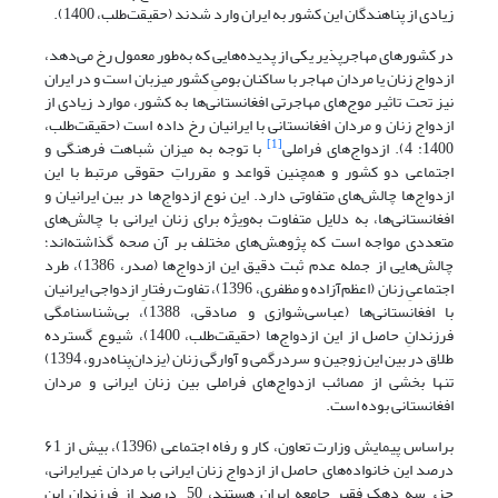
زیادی از پناهندگان این کشور به ایران وارد شدند (حقیقت‌طلب، 1400).
در کشورهای مهاجرپذیر یکی از پدیده‌هایی که به‌طور معمول رخ می‌دهد،
ازدواج زنان یا مردان مهاجر با ساکنان بومیِ کشور میزبان است و در ایران
نیز تحت تاثیر موج‌های مهاجرتی افغانستانی‌ها به کشور، موارد زیادی از
ازدواج زنان و مردان افغانستانی با ایرانیان رخ داده است (حقیقت‌طلب،
[1]
1400: 4). ازدواج‌های فراملی
با توجه به میزان شباهت فرهنگی و
اجتماعی دو کشور و همچنین قواعد و مقرراتِ حقوقی مرتبط با این
ازدواج‌ها چالش‌های متفاوتی دارد. این نوع ازدواج‌ها در بین ایرانیان و
افغانستانی‌ها، به دلایل متفاوت به‌ویژه برای زنان ایرانی با چالش‌های
متعددی مواجه است که پژوهش‌های مختلف بر آن صحه گذاشته‌اند؛
چالش‌هایی از جمله عدم ثبت دقیق این ازدواج‌ها (صدر، 1386)، طرد
اجتماعیِ زنان (اعظم‌آزاده و مظفری، 1396)، تفاوت رفتارِ ازدواجی ایرانیان
با افغانستانی‌ها (عباسی‌شوازی و صادقی، 1388)، بی‌شناسنامگی
فرزندانِ حاصل از این ازدواج‌ها (حقیقت‌طلب، 1400)، شیوع گسترده
طلاق در بین این زوجین و سردرگمی و آوارگی زنان (یزدان‌پناه‌درو، 1394)
تنها بخشی از مصائب ازدواج‌های فراملی بین زنان ایرانی و مردان
افغانستانی بوده است.
براساس پیمایش وزارت تعاون، کار و رفاه اجتماعی (1396)، بیش از ۶1
درصد این خانواده‌های حاصل از ازدواج زنان ایرانی با مردان غیرایرانی،
جزء سه دهک فقیر جامعه ایران هستند، 50 درصد از فرزندان این