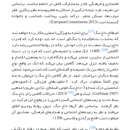
اقتصادی‌ و فرهنگی‌، قادر به مشارکت کامل در جامعه نباشند. براساس
این تعریف، طرد نتیجه ترکیبی‌ از مسائل به هم پیوسته نظیر بیکاری‌، فقر
مهارت‌ها، مسکن محقر، درآمد پایین، بهداشت نامناسب و خانواده
گسسته است (European Commission, 2013).
[17]
اصطلاح داغ ننگ
برای اشاره به ویژگی یا صفتی به‌کار برده خواهد شد
که به‌شدت بدنام‌کننده یا ننگ‌آور است. اما باید توجه کرد که قدرت
داغ‌زنی یک صفت نه در ذات خودش، بلکه در روابط اجتماعی ریشه دارد
[18]
(گافمن
، 1400). انگ صفت یا خصیصه‌ای است که فرد را در دستة
اجتماعی از سایرین، متمایز می‌کند و جایگاه فرد را به وضعیتی لکه‌دار و
تخفیف یافته، تنزل می‌دهد. گافمن بیان می‌کند که انگ در واقع نوع
خاصی از رابطه بین یک خصیصه و کلیشه‌ای است که باعث می‌شود شخص
توسط دیگران «بی‌اعتبار» شود. از نظر گافمن داغِ ننگ را می‌توان به سه
نوع کاملاً متفاوت درک کرد: 1-تفاوت‌های فیزیکی، 2-کمبودهای
شخصیتی درک شده و 3-داغِ ننگ قومی، قبیله‌ای، نژادی، ملی و یا مذهبی
[19]
(Goffman, 1997). لینک و فلن
(2013)، ادراکات گافمن را از داغ ننگ
بسط دادند و زمینه‌های اجتماعی گسترده‌تری را در وقوع این فرآیند در
نظر گرفتند. براساس نظر آن‌ها داغ ننگ، درون روابط رودررو اتفاق
می‌افتد و نظر به زمینه‌های اجتماعی و هنجارهای فرهنگی، مصادیق آن
متفاوت است (قانع‌عزآبادی و قاسمی، 1396).
[20]
نظریة طرحواره
، بر این باور است که عاملِ مهم در رفتار و نگرش