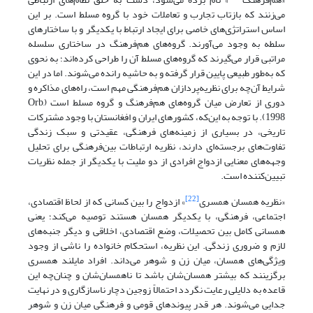
می‌زنند که بازتاب تجارب و تعاملات خود با گروه مسلط است. بر این
اساس استراتژی‌های خاصی برای ایجاد ارتباط با یکدیگر و با ساختارهای
سلطه به وجود می‌آورند. گروه‌های هم‌فرهنگ در ساختاری سلسله
مراتبی قرار می‌گیرند که گروه‌های مسلط آن را طراحی کرده‌اند؛ به نحوی
که به‌طور طبیعی پایین قرار گرفته و به حاشیه رانده می‌شوند. اما در این
شرایط آن‌چه برای نظریه‌پردازان هم‌فرهنگی مهم است، راه‌های مذاکره و
دوری از تعارض میان گروه‌های هم‌فرهنگ و گروه مسلط است (Orb,
1998). با توجه به این‌که، کشورهای ایران و افغانستان با وجود مشترکات
تاریخی، در بسیاری از زمینه‌های فرهنگی، عقیدتی و سبک زندگی
تفاوت‌های برجسته‌ای دارند، نظریه ارتباطات بین‌فرهنگی برای تحلیل
وجهه‌های معنایی ازدواج افرادی از دو ملیت با یکدیگر از جمله نظریات
تبیین‌کننده است.
[22]
«نظریه همسان همسری
» ازدواج را بین کسانی که از لحاظ اقتصادی،
اجتماعی، فرهنگی، با یکدیگر همسان هستند توصیه می‌کند؛ یعنی
همسانی کامل بین تحصیلات، وضع اقتصادی، اخلاقی و دیگر جنبه‌های
لازم و ضروری زندگی. این نظریه، استحکام خانواده را ناشی‌ از وجود
ویژگی‌‌های‌ همسان، میان زن و شوهر می‌‌داند. افراد مایلند همسری
برگزینند که بیشتر همسان‌شان باشد تا ناهمسان‌شان و چنان‌چه این
قاعده به دلایلی رعایت نگردد احتمالاً زوجین دچار ناسازگاری‌ و در نهایت
جدایی‌ می‌‌شوند. هر قدر پیوند‌های‌ قومی‌ و فرهنگی‌ میان زن و شوهر