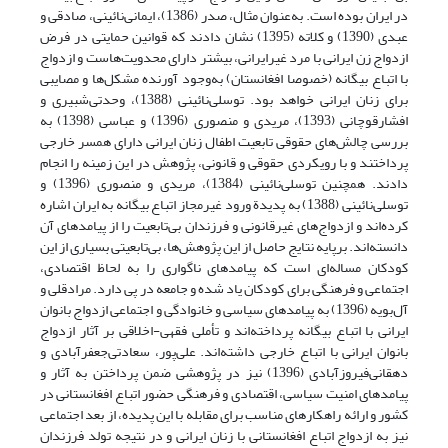
در ایران بوده است. به‌عنوان مثال، صدر (1386)، ایمانی‌نائینی، صادقی و
عبدی (1390) و کلاته (1395) نشان دادند که قوانین حمایتی در فرض
ازدواج زن ایرانی با مرد غیرایرانی، بیشتر دارای محدویت‌هاست و ازدواج
با اتباع بیگانه (خصوصا افغانستان) به‌وجود آورنده مشکل‌ها و مصایبی
برای زنان ایرانی خواهد بود. توسلی‌نائینی (1388)، وحدتی‌شبیری و
افشار‌قوچانی (1393)، مریدی و منصوری (1396) و عباسی (1398) به
بررسی چالش‌های حقوقی تابعیت اطفال زنان ایرانی دارای همسر خارجی
پرداختند و با رویکردی حقوقی و قانونی، پژوهش در این زمینه را انجام
دادند. همچنین توسلی‌نائینی (1384)، مریدی و منصوری (1396) و
توسلی‌نائینی (1388) به پدیدة ورود غیرمجاز اتباع بیگانه به ایران اشاره
کرده‌اند و ازدواج‌های غیرقانونی و فرزندان بی‌تابعیت را از پیامدهای آن
دانسته‌اند. برپایه نتایج حاصل از این پژوهش‌ها، بی‌تابعیتی بسیاری از این
کودکان مساله‌ای است که پیامدهای ناگواری را به لحاظ اقتصادی،
اجتماعی و فرهنگی برای کودکان یاد شده و جامعه در پی دارد. مرادقلی و
آل‌بویه (1396) به پیامدهای سیاسی و خانوادگی و اجتماعی ازدواج بانوان
ایرانی با اتباع بیگانه پرداخته‌اند و تأملی فقهی-اخلاقی بر آثار ازدواج
بانوان ایرانی با اتباع خارجی داشته‌اند. علی‌پور، سعادتی‌جعفرآبادی و
دهقانی‌فیروزآبادی (1396) نیز در پژوهشی ضمن پرداختن به آثار و
پیامدهای امنیت سیاسی، اقتصادی و فرهنگی حضور اتباع افغانستانی در
کشور و ارائه راهکارهای مناسب برای مقابله با این پدیده، از بعد اجتماعی
نیز به ازدواج اتباع افغانستانی با زنان ایرانی و در نتیجه تولد فرزندان