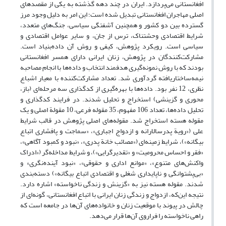
افغانستانی می‌پردازد. ایران در چند دهه گذشته به یکی از مقصدهای
اصلی مهاجران افغانستانی تبدیل شده است؛ این امر به دلیل وجود مرز
گسترده بین دو کشور و همچنین آشفتگی سیاسی، جنگ‌های متعدد،
شرایط اقتصادی وحشتناک، ترس از جان، و سایر عوامل اقتصادی و
سیاسی است. رویکرد پژوهش، کیفی و روش آن داده‌بنیاد است.
مشارکت‌کنندگان در پژوهش، زنان ایرانی دارای همسر افغانستانی
بودند که با روش نمونه‌گیری هدفمند انتخاب و داده‌ها با انجام مصاحبه
نیمه‌ساختاریافته گردآوری شد. تعداد مشارکت‌کننده با معیار اشباع
نظری، 12 نفر بود. داده‌ها با بهره‌گیری از کدگذاری سه مرحله‌ای (باز،
محوری و گزینشی) استخراج و تحلیل شدند. در فرایند کدگذاری و
تحلیل داده‌ها، تعداد 106 مفهوم، 35 مقوله فرعی، 10 مقولة اصلی و یک
مقوله هسته استخراج شد. مقوله‌های اصلی پژوهش در قالب شرایط
علی («رویة پدرسالارانه و ازدواج اجباری»، «سماجت و پافشاری اتباع
بیگانه»)، شرایط زمینه‌ای («مصائب خانة پدری»، «نبود و کمبود آگاهی»،
«فقر و احساس محرومیت» و «تقدیرگرایی»)، و شرایط مداخله‌‌گر («ادراک
واکنش‌های متنوع»، «موانع اداری و حقوقی»، «نبود آینده‌نگری» و
«بی‌پشتوانگی و ناپایداری شغلی و اقتصادی اتباع بیگانه») دسته‌بندی
شدند. مقوله هسته نیز به «گزینش و زندگی ناخواسته» اشاره دارد.
نتیجه این‌که، ازدواج و زندگی زنان ایرانی با اتباع افغانستانی، گونه‌ای از
چالش در پیوند با موقعیت زنان و خانواده‌های آن‌ها در جامعه است که
راهی ناخواسته را فراروی آن‌ها قرار می‌دهد.