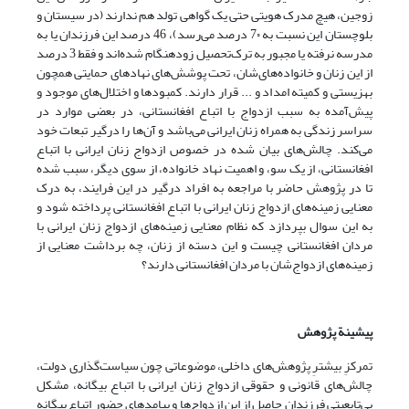
زوجین، هیچ مدرک هویتی حتی یک گواهی تولد هم ندارند (در سیستان و
بلوچستان این نسبت به 7۰ درصد می‌رسد)، 46 درصد این فرزندان یا به
مدرسه نرفته یا مجبور به ترک‌تحصیل زودهنگام شده‌اند و فقط 3 درصد
از این زنان و خانواده‌های‌شان، تحت پوشش‌های نهادهای حمایتی همچون
بهزیستی و کمیته امداد و ... قرار دارند. کمبودها و اختلال‌های موجود و
پیش‌آمده به سبب ازدواج با اتباع افغانستانی، در بعضی موارد در
سراسر زندگی به همراه زنان ایرانی می‌باشد و آن‌ها را درگیر تبعات خود
می‌کند. چالش‌های بیان شده در خصوص ازدواج زنان ایرانی با اتباع
افغانستانی، از یک سو، و اهمیت نهاد خانواده، از سوی دیگر، سبب شده
تا در پژوهش حاضر با مراجعه به افراد درگیر در این فرایند، به درک
معنایی زمینه‌های ازدواج زنان ایرانی با اتباع افغانستانی پرداخته شود و
به این سوال بپردازد که نظام معنایی زمینه‌های ازدواج زنان ایرانی با
مردان افغانستانی چیست و این دسته از زنان، چه برداشت معنایی از
زمینه‌های ازدواج‌شان با مردان افغانستانی دارند؟
پیشینة پژوهش
تمرکزِ بیشترِ پژوهش‌های داخلی، موضوعاتی چون سیاست‌گذاری دولت،
چالش‌های قانونی و حقوقی ازدواج زنان ایرانی با اتباع بیگانه، مشکل
بی‌تابعیتی فرزندان حاصل از این ازدواج‌ها و پیامدهای حضور اتباع بیگانه