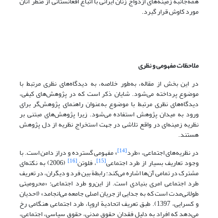
همه‌جانبه زمینه‌های ازدواج زنان ایرانی با اتباع افغانستانی از منظر آنان
مورد کاوش قرار گیرد.
ملاحظات مفهومی و نظری
در این بخش از مقاله، به‌طور خلاصه، به دیدگاه‌های نظری مرتبط با
موضوع پرداخته می‌شود. شایان ذکر است که در پژوهش‌های کیفی،
دیدگاه‌های نظری مرتبط با موضوع به‌عنوان راهنمای پژوهش‌گر برای
ورود به میدان پژوهش استفاده می‌شود. زیرا پژوهش‌های مبتنی بر
نظریه زمینه‌ای در واقع تلاشی در جهت استخراج نظریه از دل پژوهش
هستند.
[14]
در نظریه‌های اجتماعی، «طرد
» مفهومی گسترده و دراز دامن است. با
[16]
[15]
وجود تعاریف بسیار از طرد اجتماعی‌
، فلوتن
(2006) به نکته‌ای‌
مشترک در تمامی‌ آن‌ها اشاره می‌‌کند: رابطة بین فرد و دیگران، در تعریف
طرد اجتماعی‌ امری‌ بنیادی‌ است. از این‌رو طرد اجتماعی‌: «محرومیتی‌
طولانی‌‌مدت است که به جدایی از جریان اصلی‌ جامعه می‌‌انجامد» (احدیان
و کسرایی، 1397). طبق تعریف اتحادیة اروپا، طرد اجتماعی‌ هنگامی‌ رخ
می‌‌دهد که افراد به دلیل فقدان حقوق مدنی‌، حقوق سیاسی‌، اجتماعی‌،