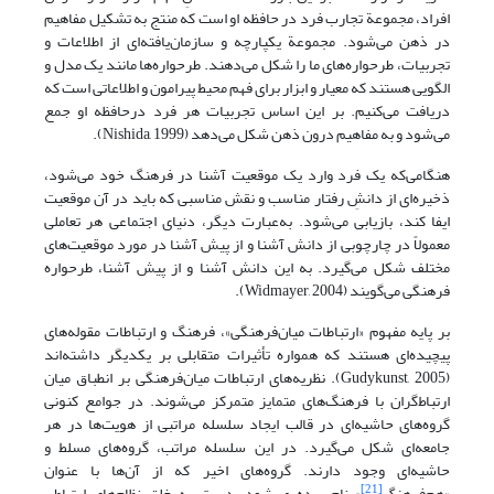
افراد، مجموعة تجارب فرد در حافظه او است که منتج به تشکیل مفاهیم
در ذهن می‌شود. مجموعة یکپارچه و سازمان‌یافته‌ای از اطلاعات و
تجربیات، طرحواره‌های ما را شکل می‌دهند. طرحواره‌ها مانند یک مدل و
الگویی هستند که معیار و ابزار برای فهم محیط پیرامون و اطلاعاتی است که
دریافت می‌کنیم. بر این اساس تجربیات هر فرد درحافظه او جمع
می‌شود و به مفاهیم درون ذهن شکل می‌دهد (Nishida, 1999).
هنگامی‌که یک فرد وارد یک موقعیت آشنا در فرهنگ خود می‌شود،
ذخیره‌ای از دانشِ رفتار مناسب و نقش مناسبی که باید در آن موقعیت
ایفا کند، بازیابی می‌شود. به‌عبارت دیگر، دنیای اجتماعی هر تعاملی
معمولاً در چارچوبی از دانش آشنا و از پیش آشنا در مورد موقعیت‌های
مختلف شکل می‌گیرد. به این دانش آشنا و از پیش آشنا، طرحواره
فرهنگی می‌گویند (Widmayer, 2004).
بر پایه مفهوم «ارتباطات میان‌فرهنگی»، فرهنگ و ارتباطات مقوله‌های
پیچیده‌ای هستند که همواره تأثیرات متقابلی بر یکدیگر داشته‌اند
(Gudykunst, 2005). نظریه‌های ارتباطات میان‌فرهنگی بر انطباق میان
ارتباط‌گران با فرهنگ‌های متمایز متمرکز می‌شوند. در جوامع کنونی
گروه‌های حاشیه‌ای در قالب ایجاد سلسله مراتبی از هویت‌ها در هر
جامعه‌ای شکل می‌گیرد. در این سلسله مراتب، گروه‌های مسلط و
حاشیه‌ای وجود دارند. گروه‌های اخیر که از آن‌ها با عنوان
[21]
«هم‌فرهنگ
» نام برده می‌شود، دست به خلق نظام‌های ارتباطی