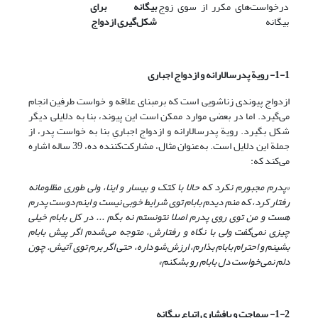
درخواست‌های مکرر از سوی زوج
بیگانه برای
بیگانه
شکل‌گیری ازدواج
1-1- رویة پدرسالارانه و ازدواج اجباری
ازدواج پیوندی زناشویی است که برمبنای علاقه و خواست طرفین انجام
می‌گیرد. اما در بعضی موارد ممکن است این پیوند، بنا به دلایلی دیگر
شکل بگیرد. رویة پدرسالارانه و ازدواج اجباریِ بنا به خواست پدر، از
جملة این دلایل است. به‌عنوان مثال، مشارکت‌کننده ده، 39 ساله اشاره
می‌کند که:
«پدرم مجبورم نکرد که حالا با کتک و بیسار و اینا، ولی طوری مظلومانه
رفتار کرد، که منم دیدم بابام توی شرایط خوبی نیست و اینم دوست پدرم
هست و من توی روی پدرم اصلا نتونستم نه بگم ... در کل بابام خیلی
چیزی نمی‌گفت ولی با نگاه و رفتارش، متوجه می‌شدم اگر پیش بابام
بشینم و احترام بابام بذارم، ارزش‌شو داره، حتی اگر برم توی آتیش. چون
دلم نمی‌خواست دل بابام رو بشکنم»
1-2- سماجت و پافشاری اتباع بیگانه