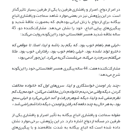
در امر ازدواج، اصرار و پافشاری طرفین یا یکی از طرفین بسیار تاثیرگذار
است. در این پژوهش نیز در بعضی موارد شاهد سماجت و پافشاری اتباع
بیگانه برای ازدواج با زنان ایرانی بوده‌ایم، که به‌صورت علاقة شدید و
پیگیری‌های پیاپی اتباع، خود را نشان می‌دهد. مشارکت‌کننده دو، 45
ساله علاقه شدید همسر افغانستانی خود را این‌گونه روایت می‌کند:
«خیلی هم باهام خوب بود. که بگم بد باشه و اینا، اصلا. تا موقعی که
دخترو تولد نشده بود، خیلی باهام خوب بود، رفتارش خوب بود. مثلا
می‌گفتم سرم درد می‌کنه، می‌نشست گریه می‌کرد. این‌جور آدمی بود»
مشارکت‌کننده هفت، 44 ساله پیگیری همسر افغانستانی خود را این‌گونه
شرح می‌دهد:
«چند بار اومدن خواستگاری و اینا، سری‌های اول که خانواده مخالفت
کردن. دیگه وقتی من دیدم خانوادم دارن مخالفت می‌کنن، خودمم یک کم
نظرم منفی شد و اینا. دیگه شوهرم رفت و آمد خیلی می‌کرد و خیلی سمج
بود، به هر حال یه چند دفعه که رفتن و اومدن، دیگه داداشم راضی شد »
مقوله سماجت و پافشاری اتباع بیگانه به تأثیر اصرار و پافشاری یکی از
طرفین در مسأله ازدواج اشاره دارد. در این پژوهش، برخی موارد نشان
داده شده است که اتباع بیگانه به شدت علاقه‌مند و با پیگیری‌های