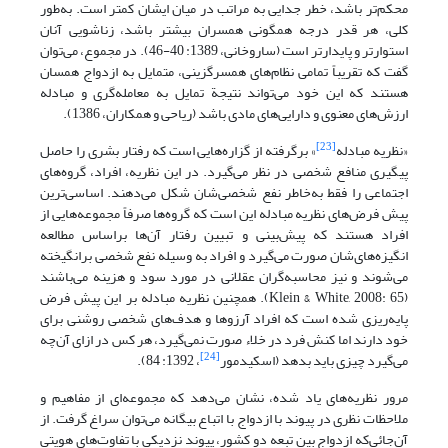
محکم‌تر باشد، خطر جدایی به مراتب در میان ایشان کمتر است. به‌طور
کلی، هر قدر درجه همگونی همسران بیشتر باشد، زناشویی آنان
استوارتر و پایدارتر است (ساروخانی، 1389: 40-46). در مجموع، می‌توان
گفت که تقریباً تمامی‌ نظام‌های‌ همسرگزینی، متمایل به ازدواج همسان
هستند که این خود می‌تواند نتیجة تمایل به معامله‌گری‌ و مبادله
ارزش‌های معنوی و دارایی‌های مادی باشد (ریاحی و همکاران، 1386).
[23]
«نظریه مبادله
» برگرفته از گزاره‌هایی است که رفتار بشری را حاصل
پیگیری منافع شخصی در نظر می‌گیرد. در این نظریه، افراد، گروه‌های
اجتماعی را فقط به‌خاطر نفع شخصی‌شان شکل می‌دهند. اساسی‌ترین
پیش فرض‌های نظریه مبادله این است که گروه‌ها صرفاً مجموعه‌هایی از
افراد هستند که پیش‌بینی و تبیین رفتار آن‌ها براساس مطالعه
انگیزه‌های‌شان صورت می‌گیرد و افراد به وسیله نفع شخصی برانگیخته
می‌شوند و نیز محاسبه‌گران عقلانی در مورد سود و هزینه می‌باشند
(Klein & White, 2008: 65). همچنین نظریه مبادله بر این پیش فرض
پایه‌ریزی شده است که افراد آرزوها و هدف‌های شخصی روشنی برای
خود دارند اما کنش فرد در خلاء صورت نمی‌گیرد، هر کس در ازای آن‌چه
[24]
می‌گیرد چیزی باید بدهد (اسکیدمور
، 1392: 84).
مرور نظریه‌های یاد شده، نشان می‌دهد که مجموعه‌ای از مفاهیم و
ملاحظات نظری در پیوند با ازدواج با اتباع بیگانه می‌توان سراغ گرفت. از
آن‌جائی‌که ازدواج بین تبعه دو کشور، پیوند نزدیکی با تفاوت‌های هویتی