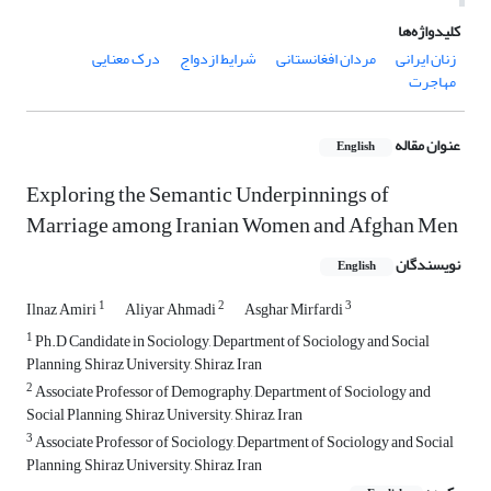
کلیدواژه‌ها
زنان ایرانی
مردان افغانستانی
شرایط ازدواج
درک معنایی
مهاجرت
عنوان مقاله
English
Exploring the Semantic Underpinnings of
Marriage among Iranian Women and Afghan Men
نویسندگان
English
1
2
3
Ilnaz Amiri
Aliyar Ahmadi
Asghar Mirfardi
1
Ph.D Candidate in Sociology, Department of Sociology and Social
Planning, Shiraz University, Shiraz, Iran
2
Associate Professor of Demography, Department of Sociology and
Social Planning, Shiraz University, Shiraz, Iran
3
Associate Professor of Sociology, Department of Sociology and Social
Planning, Shiraz University, Shiraz, Iran