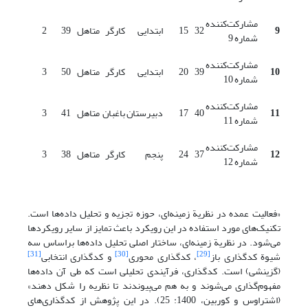
مشارکت‌کننده
9
32
15
ابتدایی
کارگر
متاهل
39
2
شماره 9
مشارکت‌کننده
10
39
20
ابتدایی
کارگر
متاهل
50
3
شماره 10
مشارکت‌کننده
11
40
17
دبیرستان
باغبان
متاهل
41
3
شماره 11
مشارکت‌کننده
12
37
24
پنجم
کارگر
متاهل
38
3
شماره 12
«فعالیت عمده در نظریة زمینه‌ای، حوزه تجزیه و تحلیل داده‌ها است.
تکنیک‌های مورد استفاده در این رویکرد باعث تمایز از سایر رویکرد‌ها
می‌شود. در نظریة زمینه‌ای، ساختار اصلی تحلیل داده‌ها براساس سه
[31]
[30]
[29]
شیوة کدگذاری باز
، کدگذاری محوری
و کدگذاری انتخابی
(گزینشی) است. کدگذاری، فرآیندی تحلیلی است که طی آن داده‌ها
مفهوم‌گذاری می‌شوند و به هم می‌پیوندند تا نظریه را شکل دهند»
(اشتراوس و کوربین، 1400: 25). در این پژوهش از کدگذاری‌های