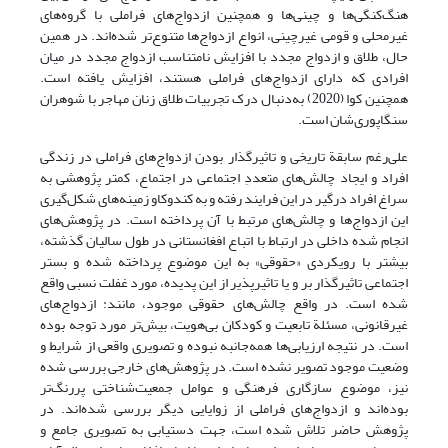
هنگ‌کنگی‌ها و چینی‌ها و همچنین ازدواج‌های فراملی با گروه‌های
غیرمحلی و قومی غیرچینی، انواع ازدواج‌ها متنوع‌تر شده‌اند. در همین
حال، طلاق و ازدواج مجدد با افزایش نامتناسب ازدواج مجدد در میان
افرادی که دارای ازدواج‌های فراملی هستند، افزایش یافته است.
همچنین کوا (2020) به‌دنبال درک تجربیات طلاق زنان مهاجر با شوهران
سنگاپوری‌شان است.
علی‌رغم سابقة تاریخی و تاثیرگذار بودن ازدواج‌های فراملی در زندگی
افراد و ایجاد چالش‌های متعددِ اجتماعی در اجتماع، کمتر پژوهشی به
سراغ افراد درگیر در این فرایند رفته و به کندوکاو زمینه‌های شکل‌گیری
این ازدواج‌ها و چالش‌های مرتبط با آن پرداخته است. در پژوهش‌های
انجام شده داخلی در ارتباط با اتباع افغانستانی در طول سالیان گذشته،
بیشتر با رویکردی «حقوقی» به این موضوع پرداخته شده و بستر
اجتماعی تاثیرگذار بر و یا تاثیرپذیر از این پدیده، مورد غفلت نسبی واقع
شده است. در واقع چالش‌های حقوقی موجود، مانند: ازدواج‌های
غیرقانونی، مسئلة تابعیت و کودکان بی‌هویت، بیش‌تر مورد توجه بوده
است. در نتیجه ارزیابی‌ها همه‌جانبه نبوده و تصویری واقعی از شرایط و
وضعیت موجود تصویر نشده است. در پژوهش‌های خارجی بررسی شده
نیز، موضوع سازگاری فرهنگی و عوامل جمعیت‌شناختی پررنگ‌تر
بوده‌اند و ازدواج‌های فراملی از زوایایی دیگر بررسی شده‌اند. در
پژوهش حاضر تلاش شده است، جهت دستیابی به تصویری جامع و