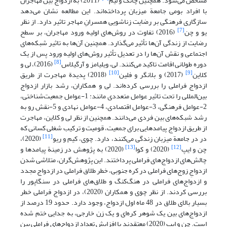
مشخص می‌شود. همچنین چانگ و لیم
(2011) به ازدواج‌ بین مهاجران
با افراد بومی جامعة میزبان پرداخته‌اند. این مطالعه نشان می‌دهد
سازگاری فرهنگی بر رضایت زناشویی همسرانِ مهاجر تاثیر دارد. از نظر
[7]
یو و چن
(2016) تفاوت در روش‌های اولیه ورود مهاجران، بر سطح
رضایت از زندگی آن‌ها تأثیر می‌گذارد. همچنین آن‌ها به تاثیر شبکه‌های
اجتماعی و نقش آن‌ها را در تعدیل تأثیر روش‌های اولیه ورود پس از یک
[8]
دوره طولانی اقامت تاکید می‌کنند. لی، ویلیامز و آرگیلاس
(2016)، لی و
[10]
[9]
کلاین
(2017) و بلانگر و فلین
(2018) پدیدة مهاجرت از طریق
ازدواج فراملی را بررسی کرده‌اند. لی و همکاران، رشد بازار ازدواج
بین‌المللی را تحت تاثیر عوامل متعددی مانند: 1-عوامل جمعیت‌شناختی،
2-عوامل فرهنگی، 3-عوامل اقتصادی، 4-عوامل نهادی و 5-نقش رو به
رشد شبکه‌های بین فردی می‌دانند. همچنین از نظر لی و کلاین، مهاجرت
از طریق ازدواج پیامدهایی برای جمعیت، قومیت و ترکیب شغلی کسانی که
[11]
در در جامعة میزبان زندگی می‌کنند، دارد. چوی، کیم و ریو
(2020)،
[13]
[12]
چن و ایپ
(2020) و کوا
(2020) به پژوهش در زمینة پیامدها و
چالش‌های ازدواج‌های فراملی پرداختند. این پژوهش‌گران، متلاشی شدن
ازدواجِ زوج‌های فراملی در کره جنوبی، خطر طلاق فراملی در ازدواج مجدد
و ازدواج‌های فراملی در هنگ‌کنگ و طلاق‌های فراملی در سنگاپور را
بررسی کردند. از نظر چوی و همکاران (2020)، در ازدواج فراملی خطر
بسیار بالای طلاق در 48 ماه اول ازدواج، وجود دارد. حدود 19 درصد از
ازدواج‌های بین یک شوهر کره‌ای و یک زن خارجی، به جدایی ختم شده
است. چن و ایپ (2020) معتقدند با افزایش تعداد ازدواج‌های فراملی بین