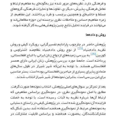
و فرهنگی دارد، نظریه‌های مرور شده نیز به‌گونه‌ای به مفاهیم ارتباط و
تعامل فرهنگی، پذیرش «دیگر»ی، تفاوت‌ها و تمایزات فرهنگی، گروه‌های
مسلط و حاشیه‌ای و همچنین برچسب و طرد پرداختند. این مفاهیم، از
زمره مفاهیم حساس و ملاحظات نظری برجسته این حوزه مطالعاتی‌اند و
می‌توانند در فرایند تحلیل نتایج چنین پژوهش‌هایی به کار گرفته شوند.
روش
و داده‌ها
پژوهش حاضر در چارچوب پارادایم تفسیرگرایی، رویکرد کیفی و روش
[25]
نظریه داده‌بنیاد
از نوع روش داده‌بنیاد نظام‌مند اشتراوس و
[26]
کوربین
به بررسی زمینه‌های ازدواج زنان ایرانی با اتباع افغانستانی،
پرداخته است. جامعة مورد بررسی پژوهش، زنان ایرانی دارای همسر
افغانستانی هستند. با توجه به این‌که شهر شیراز در طول سال‌های
متمادی پذیرای بسیاری از مهاجرین افغانستانی بوده است، بستر مناسبی
برای این بررسی است. بنابراین نمونه‌ها از شهر شیراز انتخاب شدند.
بعد از تمرکز بر سوال‌های اصلی پژوهش، انتخاب نمونه‌ها صورت گرفت.
مطابق با اصل نمونه‌گیری نظری، در نمونه‌گیری براساس مفاهیمی که
ارتباط آن‌ها درباره نظریه به اثبات رسیده است، با توجه به خصلت
فزاینده آن نمونه‌گیری شده است. در پژوهش کیفی در راستای دستیابی
به نمونه‌های مرتبط، از نمونه‌گیری هدفمند استفاده شد، بدین شکل که
مشارکت‌کنندگان، به‌صورت هدفمند و براساس قابلیت مشارکت در