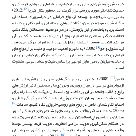
در بخش پژوهش‌های خارجی نیز ازدواج‌های فراملی از زوایای فرهنگی و
[2]
جمعیت‌شناختی مورد بررسی قرار گرفته‌اند. به‌طور مثال کبریا
(2012)
به بررسی تاریخچه و توسعه ازدواج فراملی در دیاسپورای مسلمانان
بنگلادشی، به‌ویژه در بین بنگلادشی‌های بریتانیایی و آمریکایی‌ پرداخته
است. برپایه یافته‌های این پژوهش، در هر دو محیط، مسلمانان بنگلادشی
فعالانه درگیرِ ساختن مفاهیم ازدواج فراملی جدید هستند که در آن
فرآیند انتخاب همسر، استقلال قابل‌توجهی را به افراد درگیر می‌دهد.
[3]
لی، سئول و چو
(2006) به تاثیر و اهمیت قومیت و ملیت بر ازدواج‌‌های
فراملی پرداختند. این مطالعه نشان می‌دهد که سازگاری ازدواجِ مهاجران
با جامعه میزبان به‌طور قابل توجهی براساس ملیت و منشاء قومی، متفاوت
است.
[4]
فلامن
(2008) به بررسی پیچیدگی‌های تجربی و چالش‌های نظری
ازدواج‌های فراملی در میان روس‌ها و نروژی‌ها و همچنین تاثیر ارزش‌های
رایج و غالب جامعه بر آن پرداخت. وی استدلال می‌کند که تنها راه برای
معنا بخشیدن به سوءظن اکثریت نروژی این است که به چگونگی تلاقی و
[5]
اجماع تفاوت‌های خاص در زوج‌های روسی-نروژی نگاه کنیم. سادات
(2008) به مطالعه تاثیر واقعیت‌های زمینه‌ای و شاخص‌های فرهنگی کشور
میزبان بر دیاسپورای افغانستان می‌پردازد و به این نکته اشاره می‌کند که
در هنگام شکل‌گیری هویت فراملی افغان‌ها، هویت آن‌ها بیشتر توسط
واقعیت‌های زمینه‌ای و تأثیرات فرهنگی موجود در کشور میزبانشان
[6]