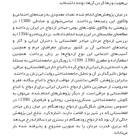
بی‌هویت و رها کردن آن‌ها، توجه داشته‌اند.
در میان پژوهش‌های انجام شده، تعداد معدودی به زمینه‌های اجتماعی و
واکاوی این زمینه‌ها پرداختند. عباسی‌شوازی و صادقی (1388) در
پژوهشی به واکاوی‌ تفاوت‌های‌ بومی‌-مهاجر ازدواج در ایران پرداخته و
مطالعه‌ای مقایسه‌ای در این زمینه انجام داده‌اند. یزدان‌پناه‌درو (1394) به
بررسی ازدواج مردان مهاجر افغانستانی با دختران ایرانی و آثار و
پیامدهای اجتماعی آن بر کشور برمبنای جغرافیای جرم و همچنین
آسیب‌های اجتماعی این نوع ازدواج‌ها بر زنان پرداخت. همچنین
اعظم‌آزاده و مظفری (1396، 1399) با رویکردی جامعه‌شناختی به مسئلة
طرد اجتماعی زنان ایرانی ازدواج کرده با اتباع خارجی افغانستانی و عراقی،
عوامل تاثیرگذار بر آن و تحلیل جامعه‌شناختی روایت این زنان پرداختند.
بنابراین پژوهش، آگاهی نداشتن از عواقب ازدواج با اتباع بیگانه، فقر و
محرومیت از مهم‌ترین دلایل ازدواج دختران ایرانی برای ازدواج با اتباع
افغانستانی و عراقی است. از دیگر پژوهش‌های انجام شده، می‌توان به
کاوش جامعه‌شناختی عسکری‌ندوشن، روحانی و قرقچیان (1398) در
خصوص بسترهای شکل‌گیری ازدواج زودهنگام در میان زنان مهاجر
افغانستانی که در شهر یزد اقامت دارند، اشاره کرد. نتایج این پژوهش
حاکی از آن بود که ازدواج زودهنگام در بستری مردسالارانه رخ می‌دهد
که برتری قدرت مردان را به صورتی مشروع و پذیرفته شده باز
می‌تاباند.