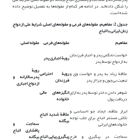
را شکل داده‌اند. در ادامه هر کدام از مقوله‌ها به تفصیل توضیح داده
شده است.
جدول 2: مفاهیم، مقوله‌های فرعی و مقوله‌های اصلی شرایط علی ازدواج
زنان ایرانی با اتباع
مفاهیم
مقوله‌های فرعی
مقوله‌ اصلی
خواست تحکمی پدر و اجبار فرزندان
رویة اجباری پدر
به ازدواج توسط پدر
رویة
علاقة زیاد به پدر و خواست وی و
رویة احترامی
پدرسالارانه و
تبعیت بی‌چون و چرا از پدر
فرزندان
ازدواج اجباری
شوهر دادنِ دختر توسط پدر به ازای
انگیزه‌های مالی
دریافت پول
خانواده
ابراز علاقه، ایجاد جو احساسی و
علاقة شدید اتباع
تلاش مستمر اتباع برای جلب توجه
بیگانه
سماجت و
خانواده‌های ایرانی
پافشاری اتباع
سماجت در پیگیری و طرح
پیگیری پیاپی اتباع
بیگانه