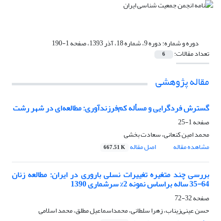
دوره و شماره:
دوره 9، شماره 18، آذر 1393، صفحه 1-190
تعداد مقالات:
6
مقاله پژوهشی
گسترش فردگرایی و مسأله کم‌فرزندآوری: مطالعه‌ای در شهر رشت
صفحه
1-25
محمد امین کنعانی، سعادت بخشی
مشاهده مقاله
اصل مقاله
667.51 K
بررسی چند متغیره تغییرات نسلی باروری در ایران: مطالعه زنان
64-35 ساله براساس نمونه 2% سرشماری 1390
صفحه
32-72
حسن عینی‌زیناب، زهرا سلطانی، محمداسماعیل مطلق، محمد اسلامی