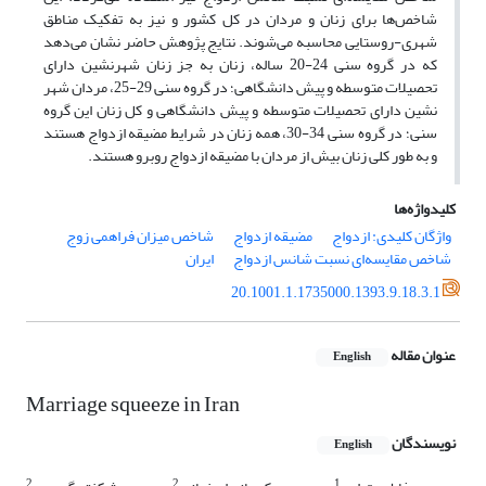
شاخص‌ها برای زنان و مردان در کل کشور و نیز به تفکیک مناطق
شهری-روستایی محاسبه می‌شوند. نتایج پژوهش حاضر نشان می‌دهد
که در گروه سنی 24-20 ساله، زنان به جز زنان شهرنشین دارای
تحصیلات متوسطه و پیش دانشگاهی؛ در گروه سنی 29-25، مردان شهر
نشین دارای تحصیلات متوسطه و پیش دانشگاهی و کل زنان این گروه
سنی؛ در گروه سنی 34-30، همه زنان در شرایط مضیقه ازدواج هستند
و به طور کلی زنان بیش از مردان با مضیقه ازدواج روبرو هستند.
کلیدواژه‌ها
واژگان کلیدی: ازدواج
مضیقه ازدواج
شاخص میزان فراهمی زوج
شاخص مقایسه‌ای نسبت شانس ازدواج
ایران
20.1001.1.1735000.1393.9.18.3.1
عنوان مقاله
English
Marriage squeeze in Iran
نویسندگان
English
2
2
1