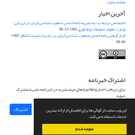
نقشه سایت
آخرین اخبار
اختصاص «رتبه ب» به نشریه نامه انجمن جمعیت شناسی ایران در ارزیابی
وزارت علوم، تحقیقات و فناوری
1402-12-08
قرار گرفتن نامه انجمن جمعیت شناسی ایران در نشریات لیست انتظار
1402-
06-08
Creative Commons Attribution 4.0
This work is licensed under a
International License
.
اشتراک خبرنامه
برای دریافت اخبار و اطلاعیه های مهم نشریه در خبرنامه نشریه مشترک
شوید.
اشتراک
این وب سایت از کوکی ها برای اطمینان از ارائه بهترین
خدمات استفاده می کند.
متوجه شدم
سامانه مدیریت نشریات علمی.
طراحی و پیاده سازی از
سیناوب