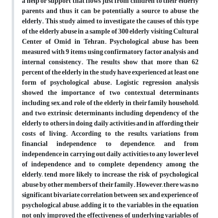
a help or support that flows just from children to their elderly
parents and thus it can be potentially a source to abuse the
elderly. This study aimed to investigate the causes of this type
of the elderly abuse in a sample of 300 elderly visiting Cultural
Center of Omid in Tehran. Psychological abuse has been
measured with 9 items using confirmatory factor analysis and
internal consistency. The results show that more than 62
percent of the elderly in the study have experienced at least one
form of psychological abuse. Logistic regression analysis
showed the importance of two contextual determinants
including sex, and role of the elderly in their family household,
and two extrinsic determinants including dependency of the
elderly to others in doing daily activities and in affording their
costs of living. According to the results, variations from
financial independence to dependence, and from
independence in carrying out daily activities to any lower level
of independence and to complete dependency among the
elderly, tend more likely to increase the risk of psychological
abuse by other members of their family. However, there was no
significant bivariate correlation between sex and experience of
psychological abuse, adding it to the variables in the equation
not only improved the effectiveness of underlying variables of