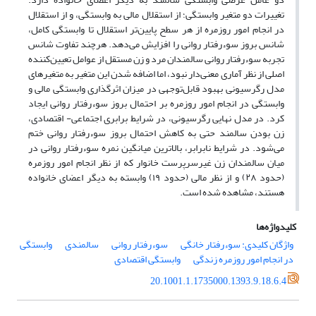
تغییرات دو متغیر وابستگی؛ از استقلال مالی به وابستگی، و از استقلال
در انجام امور روزمره از هر سطح پایین‌تر استقلال تا وابستگی کامل،
شانس بروز سوءرفتار روانی را افزایش می‌دهد. هرچند تفاوت شانس
تجربه سوءرفتار روانی سالمندان مرد و زن مستقل از عوامل تعیین‌کننده
اصلی از نظر آماری معنی‌دار نبود، اما اضافه شدن این متغیر به متغیرهای
مدل رگرسیونی بهبود قابل‌توجهی در میزان اثرگذاری وابستگی مالی و
وابستگی در انجام امور روزمره بر احتمال بروز سوءرفتار روانی ایجاد
کرد. در مدل نهایی رگرسیونی، در شرایط برابری اجتماعی- اقتصادی،
زن بودن سالمند حتی به کاهش احتمال بروز سوءرفتار روانی ختم
می‌شود. در شرایط نابرابر، بالاترین میانگین نمره سوءرفتار روانی در
میان سالمندان زن غیرسرپرست خانوار که از نظر انجام امور روزمره
(حدود ۲۸) و از نظر مالی (حدود ۱۹) وابسته به دیگر اعضای خانواده
هستند، مشاهده شده است.
کلیدواژه‌ها
واژگان کلیدی: سوءرفتار خانگی
سوءرفتار روانی
سالمندی
وابستگی
در انجام امور روزمره زندگی
وابستگی اقتصادی
20.1001.1.1735000.1393.9.18.6.4