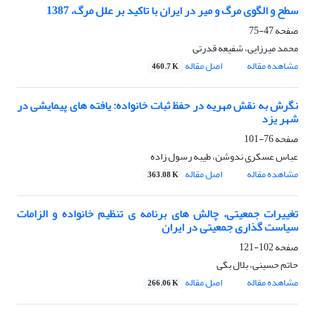
سطح و الگوی مرگ و میر در ایران با تاکید بر علل مرگ، 1387
صفحه
47-75
محمد میرزایی، شفیعه قدرتی
مشاهده مقاله
اصل مقاله
460.7 K
نگرش به نقش مهریه در حفظ ثبات خانواده: یافته های پیمایشی در
شهر یزد
صفحه
76-101
عباس عسکری ندوشن، طیبه رسول زاده
مشاهده مقاله
اصل مقاله
363.08 K
تغییرات جمعیتی، چالش های برنامه ی تنظیم خانواده و الزامات
سیاست گذاری جمعیتی در ایران
صفحه
102-121
حاتم حسینی، بلال بگی
مشاهده مقاله
اصل مقاله
266.06 K