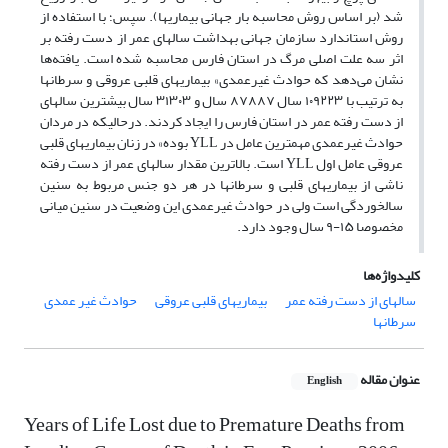
شد (بر اساس روش محاسبه بار جهانی بیماریها). سپس؛ با استفاده از
روش استاندارد سازمان جهانی بهداشت سالهای عمر از دست رفته بر
اثر سه علت اصلی مرگ در استان فارس محاسبه شده است. یافته‌ها
نشان می‌دهد که حوادث غیرعمدی» بیماریهای قلبی عروقی و سرطانها
به ترتیب با ۱۰۹۲۲۳ سال ۸۷۸۸۷ سال و ۳۱۳۰۳ سال بیشترین سالهای
از دست رفته عمر در استان فارس را ایجاد کردند. درحالیکه در مردان
حوادث غیرعمدی مهمترین عامل در YLL بوده» در زنان بیماریهای قلبی
عروقی عامل اول YLL است. بالاترین مقدار سالهای عمر از دست رفته
ناشی از بیماریهای قلبی و سرطانها در هر دو جنس مربوط به سنین
سالخوردگی است ولی در حوادث غیرعمدی این وضعیت در سنین میانی
مخصوصا ۱۵-۹ سال وجود دارد.
کلیدواژه‌ها
سالهای از دست رفته عمر
بیماریهای قلبی عروقی
حوادث غیر عمدی
سرطانها
عنوان مقاله
English
Years of Life Lost due to Premature Deaths from