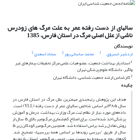
سالهای از دست رفته عمر به علت مرگ های زودرس
ناشی از علل اصلی مرگ در استان فارس، 1385
نویسندگان
2
2
1
اردشیر خسروی
محمد ساسانی پور
سجاد اسعدی
1
استادیار بهداشت جمعیت، عضو هیات علمی مرکز تحقیقات بیمارهای غیر
واگیر، دانشگاه علوم پزشکی تهران
2
کارشناس ارشد جمعیت شناسی، دانشگاه تهران
چکیده
هدف این پژوهش رتبه‌بندی مهمترین علل مرگ در استان فارس در
سال ۱۳۸۵بر اساس شاخص سالهای عمر از دست رفته (YLL) است.
داده‌های مورد نیاز از نظام ثبت مرگ وزارت بهداشت, درمان و آموزش
پزشکی اخذ شده است. برای اصلاح کم‌شماری مرگ‌ومیر بالای ۵ سال از
روش تعادل رشد براس استفاده شد. همچنین مرگ‌ومیر کودکان زیر ۵
سال از طریق "بررسی روندها بر اساس همه بررسیها» تصحیح شد.
کدهای پوچ و بیهوده به نسبت سنی جنسی مرگ‌ومیر استان بازتوزیع