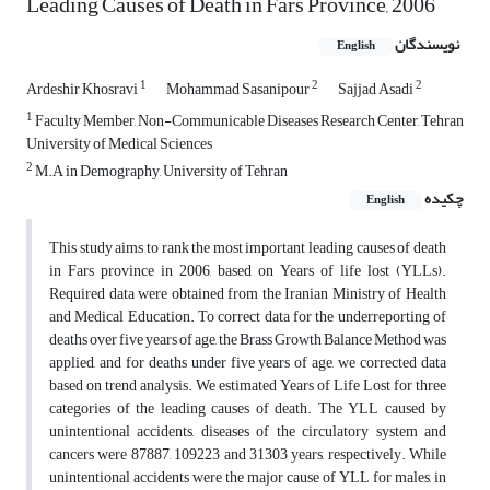
Leading Causes of Death in Fars Province, 2006
نویسندگان
English
1
2
2
Ardeshir Khosravi
Mohammad Sasanipour
Sajjad Asadi
1
Faculty Member, Non-Communicable Diseases Research Center, Tehran
University of Medical Sciences
2
M.A in Demography, University of Tehran
چکیده
English
This study aims to rank the most important leading causes of death
in Fars province in 2006, based on Years of life lost (YLLs).
Required data were obtained from the Iranian Ministry of Health
and Medical Education. To correct data for the underreporting of
deaths over five years of age, the Brass Growth Balance Method was
applied, and for deaths under five years of age, we corrected data
based on trend analysis. We estimated Years of Life Lost for three
categories of the leading causes of death. The YLL caused by
unintentional accidents, diseases of the circulatory system and
cancers were 87887, 109223 and 31303 years, respectively. While
unintentional accidents were the major cause of YLL for males, in