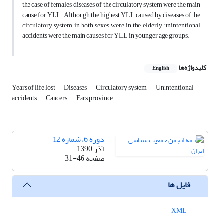
the case of females, diseases of the circulatory system were the main
cause for YLL. Although the highest YLL caused by diseases of the
circulatory system in both sexes were in the elderly, unintentional
accidents were the main causes for YLL in younger age groups.
کلیدواژه‌ها
English
Years of life lost
Diseases
Circulatory system
Unintentional
accidents
Cancers
Fars province
دوره 6، شماره 12
آذر 1390
صفحه
31-46
فایل ها
XML