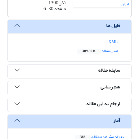
آذر 1390
صفحه
6-30
فایل ها
XML
اصل مقاله
309.96 K
سابقه مقاله
هم رسانی
ارجاع به این مقاله
آمار
تعداد مشاهده مقاله
388