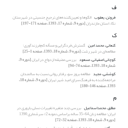
ف
فروتن، یعقوب
الگوها و تعیین‌کننده‌های ترجیح جنسیتی در شهرستان
نکا، استان مازندران
[دوره 9، شماره 17، 1393، صفحه 171-197]
ک
کنعانی، محمد امین
گسترش فردگرایی و مسأله کم‌فرزندآوری:
مطالعه‌ای در شهر رشت
[دوره 9، شماره 18، 1393، صفحه 1-25]
کوچانی اصفهانی، مسعود
بررسی مضیقه‌ ازدواج در ایران
[دوره 9،
شماره 18، 1393، صفحه 74-94]
کوششی، مجید
مطالعه بروز سوء رفتار روانی نسبت به سالمندان
مراجعه‌کننده به فرهنگ‌سرای امید شهر تهران
[دوره 9، شماره 18،
1393، صفحه 146-180]
م
مطلق، محمداسماعیل
بررسی چند متغیره تغییرات نسلی باروری در
ایران: مطالعه زنان 64-35 ساله براساس نمونه 2% سرشماری 1390
[دوره 9، شماره 18، 1393، صفحه 32-72]