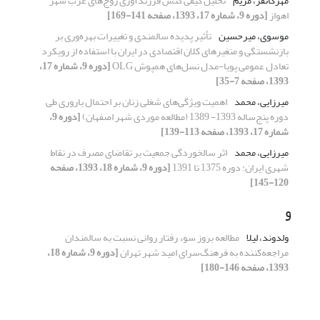
مهرگانفر، مریم
تحلیل کیفی کُنش فرزندآوری زوج‌های عرب شهر
اهواز
[دوره 9، شماره 17، 1393، صفحه 141-169]
موسوی، میرحسین
تأثیر پدیده سالمندی و تغییرات بهره‌وری بر
بازنشستگی و متغیر‌های کلان اقتصادی در ایران با استفاده از رویکرد
تعادل عمومی پویا-مدل نسل‌های همپوش OLG
[دوره 9، شماره 17،
1393، صفحه 7-35]
میرزایی، محمد
اهمیت ویژگی‌های شغلی زنان بر احتمال باروری طی
دوره پنج‌ساله 1393- 1389 (مطالعه موردی شهر اصفهان)
[دوره 9،
شماره 17، 1393، صفحه 113-139]
میرزایی، محمد
اثر سالخوردگی جمعیت بر تقاضای مصرف در نقاط
شهری ایران: دوره 1375 تا 1391
[دوره 9، شماره 18، 1393، صفحه
120-145]
و
ولدوند، لیلا
مطالعه بروز سوء رفتار روانی نسبت به سالمندان
مراجعه‌کننده به فرهنگ‌سرای امید شهر تهران
[دوره 9، شماره 18،
1393، صفحه 146-180]