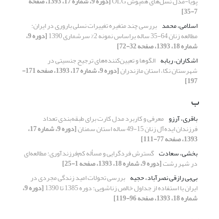
پویا-مدل نسل‌های همپوش OLG
[دوره 9، شماره 17، 1393، صفحه
7-35]
اسلامی، محمد
بررسی چند متغیره تغییرات نسلی باروری در ایران:
مطالعه زنان 64-35 ساله براساس نمونه 2% سرشماری 1390
[دوره 9،
شماره 18، 1393، صفحه 32-72]
اشکاران، ربابه
الگوها و تعیین‌کننده‌های ترجیح جنسیتی در
شهرستان نکا، استان مازندران
[دوره 9، شماره 17، 1393، صفحه 171-
197]
ب
باقری، آرزو
معرفی و کاربرد مدل کارت برای طبقه‌بندی تعداد
فرزندان ایده‌آل زنان 15-49 ساله استان سمنان
[دوره 9، شماره 17،
1393، صفحه 77-111]
بخشی، سعادت
گسترش فردگرایی و مسأله کم‌فرزندآوری: مطالعه‌ای
در شهر رشت
[دوره 9، شماره 18، 1393، صفحه 1-25]
بی‌بی رازقی نصرآباد، حجیه‌
بررسی تحولات امید زندگی مجردی در
ایران با استفاده از جداول خالص زناشویی: دوره 1385 تا 1390
[دوره 9،
شماره 18، 1393، صفحه 96-119]
پ