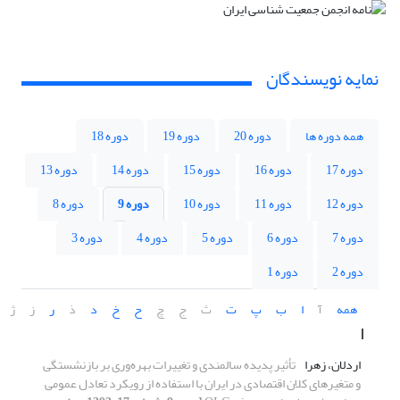
نمایه نویسندگان
همه دوره ها
دوره 20
دوره 19
دوره 18
دوره 17
دوره 16
دوره 15
دوره 14
دوره 13
دوره 12
دوره 11
دوره 10
دوره 9
دوره 8
دوره 7
دوره 6
دوره 5
دوره 4
دوره 3
دوره 2
دوره 1
همه
آ
ا
ب
پ
ت
ث
ج
چ
ح
خ
د
ذ
ر
ز
ژ
ا
اردلان، زهرا
تأثیر پدیده سالمندی و تغییرات بهره‌وری بر بازنشستگی
و متغیر‌های کلان اقتصادی در ایران با استفاده از رویکرد تعادل عمومی