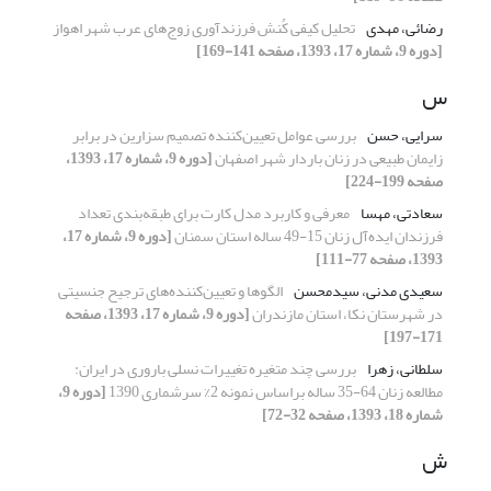
رضائی، مهدی
تحلیل کیفی کُنش فرزندآوری زوج‌های عرب شهر اهواز
[دوره 9، شماره 17، 1393، صفحه 141-169]
س
سرایی، حسن
بررسی عوامل تعیین‌کننده تصمیم سزارین در برابر
زایمان طبیعی در زنان باردار شهر اصفهان
[دوره 9، شماره 17، 1393،
صفحه 199-224]
سعادتی، مهسا
معرفی و کاربرد مدل کارت برای طبقه‌بندی تعداد
فرزندان ایده‌آل زنان 15-49 ساله استان سمنان
[دوره 9، شماره 17،
1393، صفحه 77-111]
سعیدی مدنی، سیدمحسن
الگوها و تعیین‌کننده‌های ترجیح جنسیتی
در شهرستان نکا، استان مازندران
[دوره 9، شماره 17، 1393، صفحه
171-197]
سلطانی، زهرا
بررسی چند متغیره تغییرات نسلی باروری در ایران:
مطالعه زنان 64-35 ساله براساس نمونه 2% سرشماری 1390
[دوره 9،
شماره 18، 1393، صفحه 32-72]
ش