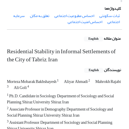
کلیدواژه‌ها
ثبات سکونتی
احساس مطبوعیت اجتماعی
تعلق به مکان
سرمایه
اجتماعی
احساس امنیت اجتماعی
عنوان مقاله
English
Residential Stability in Informal Settlements of
the City of Tabriz, Iran
نویسندگان
English
1
2
Morteza Mobarak Bakhshayesh
Aliyar Ahmadi
Mahrokh Rajabi
3
4
Ali Goli
1
Ph.D. Candidate in Sociology, Department of Sociology and Social
Planning, Shiraz University, Shiraz, Iran
2
Associate Professor in Demography, Department of Sociology and
Social Planning, Shiraz University, Shiraz, Iran
3
Assistant Professor, Department of Sociology and Social Planning,
Shiraz University, Shiraz, Iran