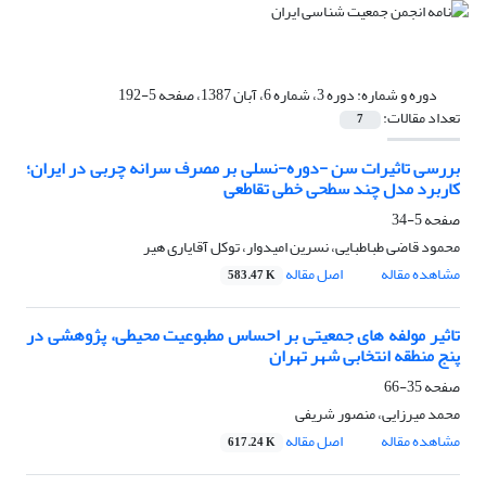
دوره و شماره:
دوره 3، شماره 6، آبان 1387، صفحه 5-192
تعداد مقالات:
7
بررسی تاثیرات سن -دوره-نسلی بر مصرف سرانه چربی در ایران؛
کاربرد مدل چند سطحی خطی تقاطعی
صفحه
5-34
محمود قاضی طباطبایی، نسرین امیدوار، توکل آقایاری هیر
مشاهده مقاله
اصل مقاله
583.47 K
تاثیر مولفه های جمعیتی بر احساس مطبوعیت محیطی، پژوهشی در
پنج منطقه انتخابی شهر تهران
صفحه
35-66
محمد میرزایی، منصور شریفی
مشاهده مقاله
اصل مقاله
617.24 K