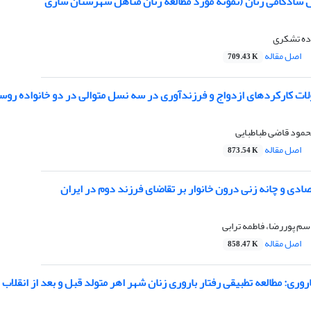
 شادکامی زنان (نمونه مورد مطالعه زنان متاهل شهرستان ساری
اده تشکری
اصل مقاله
709.43 K
ات کارکردهای ازدواج و فرزندآوری در سه نسل متوالی در دو خانواده روس
حمود قاضی طباطبایی
اصل مقاله
873.54 K
دی و چانه زنی درون خانوار بر تقاضای فرزند دوم در ایران
اسم پوررضا، فاطمه ترابی
اصل مقاله
858.47 K
وری: مطالعه تطبیقی رفتار باروری زنان شهر اهر متولد قبل و بعد از انقلاب