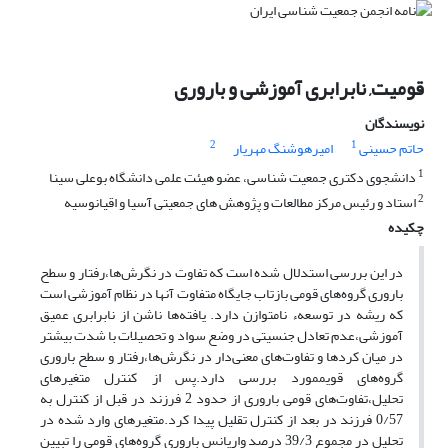
قومیت, نابرابری آموزشی و باروری
نویسندگان
2
1
حاتم حسینی
امیرهوشنگ مهریار
1
دانشجوی دکتری جمعیت شناسی، عضو هیئت علمی دانشگاه بوعلی سینا
2
استاد و رئیس مرکز مطالعات و پژوهش های جمعیتی آسیا و اقیانوسیه
چکیده
در این بررسی استدلال شده است که تفاوت در نگرش‌ها،رفتار و سطح
باروری گروه‌های‌ قومی بازتاب جایگاه متفاوت آنها در نظام آموزشی است
که ریشه در توسعهء نامتوازن دارد. یافته‌ها ناشن از نابرابری عمیق
آموزشی،عدم تعادل جنسیتی در وضع سواد و تحصیلات با شدت بیشتر
در میان کردها و تفاوت‌های معنی‌دار در نگرش‌ها،رفتار و سطح باروری‌
گروه‌های قویممورد بررسی دارد.پس از کنترل متغیرهای
تحلیل،تفاوت‌های قومی باروری‌ از حدود 2 فرزند در قبل از کنترل به
0/57 فرزند در بعد از کنترل تقلیل پیدا کرد.متغیرهای‌ وارد شده در
تحلیل در مجموع 39/3 درصد واریانس باروری گروه‌های قومی را تبیین