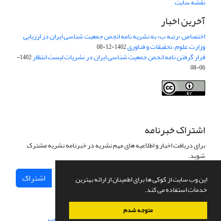
نقشه سایت
آخرین اخبار
اختصاص «رتبه ب» به نشریه نامه انجمن جمعیت شناسی ایران در ارزیابی
وزارت علوم، تحقیقات و فناوری
1402-12-08
قرار گرفتن نامه انجمن جمعیت شناسی ایران در نشریات لیست انتظار
1402-
06-08
Creative Commons Attribution 4.0
This work is licensed under a
International License
.
اشتراک خبرنامه
برای دریافت اخبار و اطلاعیه های مهم نشریه در خبرنامه نشریه مشترک
شوید.
اشتراک
این وب سایت از کوکی ها برای اطمینان از ارائه بهترین
خدمات استفاده می کند.
متوجه شدم
سامانه مدیریت نشریات علمی.
طراحی و پیاده سازی از
سیناوب