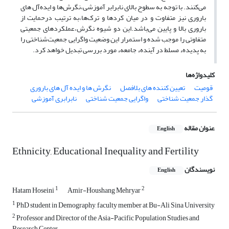
می‌کنند. با توجه به سطوح بالای نابرابر آموزشی،نگرش‌ها و ایده‌آل های
باروری نیز متفاوت و در میان کردها و ترک‌ها،به ترتیب درحمایت از
باروری بالا و پایین می‌باشد.این دو شیوه‌ نگرش،عملکردهای جمعیتی
متفاوتی را موجب شده و استمرار این وضعیت واگرایی‌ جمعیت‌شناختی را
به پدیدهء مسلط در آیندهء جامعهء مورد بررسی تبدیل خواهد کرد.
کلیدواژه‌ها
قومیت
تعیین کننده های بلافصل
نگرش ها و ایده آل های باروری
گذار جمعیت شناختی
واگرایی جمعیت شناختی
نابرابری آموزشی
عنوان مقاله
English
Ethnicity, Educational Inequality and Fertility
نویسندگان
English
1
2
Hatam Hoseini
Amir-Houshang Mehryar
1
PhD student in Demography, faculty member at Bu-Ali Sina University
2
Professor and Director of the Asia-Pacific Population Studies and
Research Center