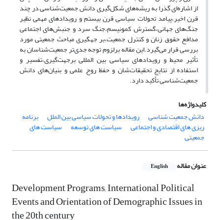
از اشاره‌ای گذرا به ریشه‌های شکل‌گیری دانش جمعیت‌شناسی در چند
قرن‌ اخیر،پیامد تحولات سیاسی قرن بیستم و رویدادهای مهمی نظیر
جنگ‌های جهانی،گسترش‌ کمونیسم،جنگ سرد و جنبش‌های اجتماعی
مدافع حقوق زنان و کنترل جمعیت،بر جهگیری مباحث جمعیتی مورد
بررسی قرار می‌گیرد.این مقاله برلزوم توجه جدی‌تر جمعیت‌شناسان به
تأثیر محیط و رویدادهای سیاسی بین المللی برجهت‌گیری،تفسیر و
استفاده از نتایج تحقیقات‌شان و حفظ روح علمی و بنیان‌های دانش
جمعیت‌شناسی تأکید دارد.
کلیدواژه‌ها
دانش جمعیت شناسی
رویدادها و تحولات سیاسی بین الملل
برنامه
ریزی های اقتصادی و اجتماعی
سیاست های توسعه
سیاست های
جمعیتی
عنوان مقاله
English
Development Programs, International Political
Events and Orientation of Demographic Issues in
the 20th century