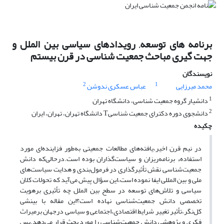
برنامه های توسعه, رویدادهای سیاسی بین الملل و
جهت گیری مباحث جمعیت شناسی در قرن بیستم
نویسندگان
2
1
محمد میرزایی
عباس عسکری ندوشن
1
دانشیار گروه جمعیت شناسی، دانشگاه تهران
2
دانشجوی دوره دکترای جمعیت شناسیT دانشگاه تهران، تهران، ایران
چکیده
در نیم قرن اخیر،یافته‌های مطالعات جمعیتی به‌طور فزاینده‌ای مورد
استفادهء برنامه‌ریزان و سیاست‌گذاران بوده است.درحالی‌که دانش
جمعیت‌شناسی نقش تأثیرگذاری در فرمول‌بندی‌ و هدایت سیاست‌های
ملی و بین المللی ایفا نموده است،این سؤال پیش می‌آید که تحولات‌ کلان
سیاسی و تلاش‌های توسعه در سطح بین الملل چه تأثیری برهویت
تخصصی دانش‌ جمعیت‌شناسی نهاده است؟این مقاله با بینشی
کل‌نگر،تأثیر تغییر شرایط اقتصادی،اجتماعی‌ و سیاسی درجهان برمیراث
فکری و پژوهشی دانش جمعیت‌شناسی را مورد بحث قرار می‌دهد.پس