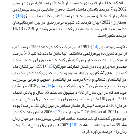
ساله که به اختیار فرزندی نداشتند از 5 به 9 درصد افزایش و در سال
2002 به 7 درصد کاهش داشته است. به‌طرز مشابهی درصد بی‌فرزندی
موقتی از 3 به 6 و سپس به 5 درصد کاهش داشته است. ژو
[13]
و
همکاران (2022) بیان کردند که شیوع بی‌فرزندی در بین آمریکایی‌های
55 ساله یا بالاتر بسته به تعریفی که استفاده می‌شود از 2/9 تا 16/13
درصد متغیر است.
یاکوبسن و هیتون
[14]
(1991) بیان می‌کنند که در دهه 1990 درصد کمی
از افراد تمایل به بی‌فرزندی داشتند. آنها نشان دادند که تنها 5/3 درصد
از مردان و 8/2 درصد از زنان گزارش کردند که بدون فرزند هستند و
قصدی هم برای بچه‌دار شدن ندارند. مورگان
[15]
(1991) نیز نشان داد
که تفاوت‌های آشکاری بین ایالت‌ها وجود دارد به‌طوری‌که 30 درصد زنان
در ایالت‌های شمالی و 8-6 درصد در ایالت‌های جنوبی و غربی بی‌فرزند
بودند. نتایج پیمایش درآمد و مشارکت برنامه
[16]
سال 2018 نیز نشان
می‌دهد که در این سال از 2/92 میلیون سالمند 55 سال و بالاتر، تعداد
2/15 میلیون (5/16 درصد) نفر بدون فرزند هستند. بی‌فرزندی در بین
مردان (2/18 درصد) بیش از مقدار متناظر در بین زنان (15 درصد) بوده
است (Valerio et al. 2021). آبما و مارتینز
[17]
(2006) نشان دادند که در
دو دهه‌ی گذشته ایالات‌متحده شاهد افزایش بی‌فرزندی در میان زنان
44-35 ساله بوده است. هُلندر
[18]
(2007) میزان بی‌فرزندی این گروه از
زنان را 7 درصد برآورد کرد.