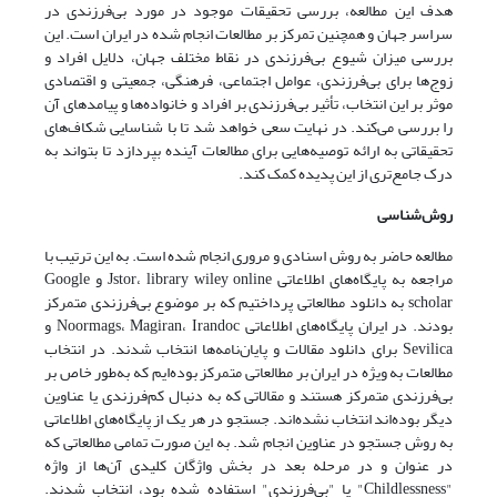
هدف این مطالعه، بررسی تحقیقات موجود در مورد بی‌فرزندی در
سراسر جهان و همچنین تمرکز بر مطالعات انجام شده در ایران است. این
بررسی میزان شیوع بی‌فرزندی در نقاط مختلف جهان، دلایل افراد و
زوج‌ها برای بی‌فرزندی، عوامل اجتماعی، فرهنگی، جمعیتی و اقتصادی
موثر بر این انتخاب، تأثیر بی‌فرزندی بر افراد و خانواده‌ها و پیامدهای آن
را بررسی می‌کند. در نهایت سعی خواهد شد تا با شناسایی شکاف‌های
تحقیقاتی به ارائه توصیه‌هایی برای مطالعات آینده بپردازد تا بتواند به
درک جامع‌تری از این پدیده کمک کند.
روش‌شناسی
مطالعه حاضر به روش اسنادی و مروری انجام شده است. به این ترتیب با
مراجعه به پایگاه‌های اطلاعاتی Jstor، library wiley online و Google
scholar به دانلود مطالعاتی پرداختیم که بر موضوع بی‌فرزندی متمرکز
بودند. در ایران پایگاه‌های اطلاعاتی Noormags، Magiran، Irandoc و
Sevilica برای دانلود مقالات و پایان‌نامه‌ها انتخاب شدند. در انتخاب
مطالعات به ویژه در ایران بر مطالعاتی متمرکز بوده‌ایم که به‌طور خاص بر
بی‌فرزندی متمرکز هستند و مقالاتی که به دنبال کم‌فرزندی یا عناوین
دیگر بوده‌اند انتخاب نشده‌اند. جستجو در هر یک از پایگاه‌های اطلاعاتی
به روش جستجو در عناوین انجام شد. به این صورت تمامی مطالعاتی که
در عنوان و در مرحله بعد در بخش واژگان کلیدی آن‌ها از واژه
"Childlessness" یا "بی‌فرزندی" استفاده شده بود، انتخاب شدند.