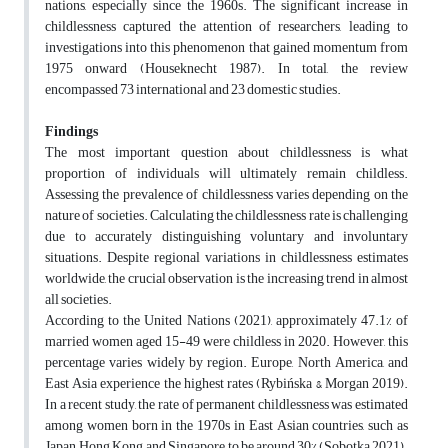
nations, especially since the 1960s. The significant increase in
childlessness captured the attention of researchers, leading to
investigations into this phenomenon that gained momentum from
1975 onward (Houseknecht 1987). In total, the review
encompassed 73 international and 23 domestic studies.
Findings
The most important question about childlessness is what
proportion of individuals will ultimately remain childless.
Assessing the prevalence of childlessness varies depending on the
nature of societies. Calculating the childlessness rate is challenging
due to accurately distinguishing voluntary and involuntary
situations. Despite regional variations in childlessness estimates
worldwide, the crucial observation is the increasing trend in almost
all societies.
According to the United Nations (2021), approximately 47.1% of
married women aged 15-49 were childless in 2020. However, this
percentage varies widely by region. Europe, North America, and
East Asia experience the highest rates (Rybińska & Morgan 2019).
In a recent study, the rate of permanent childlessness was estimated
among women born in the 1970s in East Asian countries, such as
Japan, Hong Kong, and Singapore, to be around 30% (Sobotka 2021).