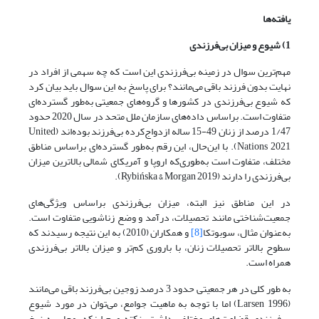
یافته‌ها
1) شیوع و میزان بی‌فرزندی
مهم‌ترین سوال در زمینه بی‌فرزندی این است که چه سهمی از افراد در
نهایت بدون فرزند باقی می‌مانند؟ برای پاسخ به این سوال باید بیان کرد
که شیوع بی‌فرزندی در کشورها و گروه‌های جمعیتی به‌طور گسترده‌ای
متفاوت است. براساس داده‌های سازمان ملل متحد در سال 2020 حدود
1/47 درصد از زنان 49-15 ساله ازدواج‌کرده بی‌فرزند بوده‌اند (United
Nations 2021). با این‌حال، این رقم به‌طور گسترده‌ای براساس مناطق
مختلف، متفاوت است به‌طوری‌که اروپا و آمریکای شمالی بالاترین میزان
بی‌فرزندی را دارند (Rybińska & Morgan 2019).
در این مناطق نیز البته، میزان بی‌فرزندی براساس ویژگی‌های
جمعیت‌شناختی مانند تحصیلات، درآمد و وضع زناشویی متفاوت است.
به‌عنوان مثال، سوبوتکا
[8]
و همکاران (2010) به این نتیجه رسیدند که
سطوح بالاتر تحصیلات زنان، با باروری کم‌تر و میزان بالاتر بی‌فرزندی
همراه است.
به طور کلی در هر جمعیتی حدود 3 درصد زوجین بی‌فرزند باقی می‌مانند
(Larsen 1996) اما با توجه به ماهیت جوامع، می‌توان در مورد شیوع
بی‌فرزندی قضاوت‌های مختلفی داشت. نکته مهم اینکه، محاسبه نرخ