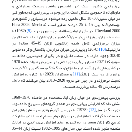
بی‌فرزندی دشوار است زیرا تشخیص واقعی وضعیت غیرارادی و
داوطلبانه تا حدودی مشکل است. با این وجود، بی‌فرزندی که به‌طور کلی
در میان سنین 50-18 سال تخمین زده می‌شود در بسیاری از کشورهای
توسعه‌یافته بین 15 تا 25 درصد متغیر است (Hara 2008; Merlo &
Rowland 2000). در یکی از اولین مطالعات پوستون و ترنت
[9]
(1982) با
مقایسه میزان بی‌فرزندی در بین 60 کشور جهان نشان دادند که بالاترین
میزان بی‌فرزندی کامل شده زناشویی (زنان 49-45 ساله) در
مارتینیک
[10]
(26/0) و پایین‌ترین میزان در اردن، پاکستان و کرده‌جنوبی
(02/0) وجود دارد. در سمت مقابل و در یکی از جدیدترین مطالعات،
سوبوتکا (2021) میزان بی‌فرزندی دائمی در بین زنان متولد دهه 1970
در کشورهای شرق آسیا از جمله ژاپن، هنگ‌کنگ و سنگاپور را 30 درصد
برآورد کرده است. ژیانگ
[11]
و همکاران (2023) با اشاره به افزایش
نسبت بی‌فرزندی در چین طی دروه 2020-2010 بیان می‌کنند که 16/5
درصد زنان 49 ساله بی‌فرزند هستند.
بررسی بی‌فرزندی در میان زنان ایالات‌متحده در فاصله 1970-1960
نشان داد که افزایش بی‌فرزندی در همه‌ی گروه‌های سنی رخ داده بود.
دی یانگ و سل
[12]
(1978) با بررسی گزارش‌های سرشماری‌های این
دهه نتیجه گرفتند که افزایش در سن ازدواج، سطح تحصیلات و مشارکت
نیروی کار زنان همسردار به تسریع روند افزایش بی‌فرزندی در ایالات‌
متحده منجر شده است. بین سال‌های 1995-1982 نسبت زنان 44-35