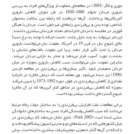
موری و لاگر (2001) در مطالعه‌ای متفاوت از ویژگی‌های افراد به بررسی
باروری مردان متولد 1880-1830 در طی دوران کاهش باروری
آمریکایی‌ها پرداختند. آن‌ها دریافتند که رابطه بین سلامت به‌عنوان
شاخص توده بدن و بی‌فرزندی رابطه‌ای غیرخطی است. مردان با هیکل
قوی‌تر در مقایسه با مردان لاغراندام، تعداد فرزندان بیشتری داشتند.
این امر می‌تواند به چند دلیل باشد: نخست اینکه با توجه به نرخ نسبتاً
بالای شیوع سل در قرن 19 در آمریکا، عفونت سل می‌توانست باروری
مردان را تحت تأثیر قرار دهد، زیرا این عفونت بافت‌های تناسلی را
به‌شدت مورد آسیب قرار می‌دهد و منجر به نازایی مردان می‌شد.
بنابراین عفونت سل می‌توانست سبب کاهش باروری به‌ویژه در میان
مردان ضعیف‌تر شود. تأثیر بیماری‌ها بر بی‌فرزندی در مطالعه لارسن
(1996) نیز دیده می‌شود. وی معتقد است که درمان مالاریا در تانزانیا
مقداری از کاهش بی‌فرزندی در طول دوره 1992-1973 را تبیین می‌کند
به‌ویژه که کاهش بی‌فرزندی در مناطق کنار آبریزها که در آن مالاریا
شیوع گسترده‌ای داشت، بیشتر بوده است.
برخی مطالعات علت افزایش بی‌فرزندی را به ساختار دولت رفاه مرتبط
می‌دانند که سبب کاهش وابستگی افراد مسن به ساختارهای خانوادگی
سنتی شده است (Park 2005). نتایج نشان می‌دهد که بی‌فرزندی در
میان کشورهایی که در اندیشه‌های نو و مدرنیزاسیون پیشگام بوده‌اند و
یا اینکه در آن‌ها گذار جمعیتی دوم پیشرفت بیشتری داشته است، بیش