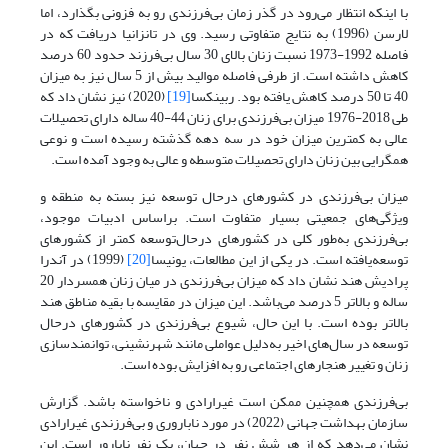
با اینکه انتظار می‌رود در گذر زمان بی‌فرزندی رو به فزونی بگذارد، اما
لارسن (1996) به نتایج متفاوتی رسید. وی در تانزانیا دریافت که در
فاصله 1992-1973 نسبت زنان بالای 30 سال بی‌فرزند حدود 60 درصد
کاهش داشته است. از طرفی فاصله موالید بیش از 5 سال نیز به میزان
40 تا 50 درصد کاهش یافته بود. ربینکسا
[19]
(2020) نیز نشان داد که
طی 2018-1976 میزان بی‌فرزندی برای زنان 44-40 ساله دارای تحصیلات
عالی به کمترین میزان خود در سه دهه گذشته رسیده است و نوعی
همگرایی بین زنان دارای تحصیلات متوسطه و عالی به وجود آمده است.
میزان بی‌فرزندی در کشورهای درحال توسعه نیز بسته به منطقه و
ویژگی‌های جمعیتی بسیار متفاوت است. براساس ادبیات موجود،
بی‌فرزندی به‌طور کلی در کشورهای درحال‌توسعه کمتر از کشورهای
توسعه‌یافته است. در یکی از این مطالعات، یونیسا
[20]
(1999) در آندرا
پرادیش هند نشان داد که میزان بی‌فرزندی در میان زنان همسردار 20
ساله و بالاتر 5 درصد می‌باشد. این میزان در مقایسه با بقیه مناطق هند
بالاتر بوده است. با این حال، شیوع بی‌فرزندی در کشورهای درحال
توسعه در سال‌های اخیر به‌دلیل عواملی مانند شهرنشینی، توانمندسازی
زنان و تغییر هنجارهای اجتماعی رو به افزایش بوده است.
بی‌فرزندی همچنین ممکن است غیرارادی و ناخواسته باشد. گزارش
سازمان بهداشت جهانی (2022) در مورد ناباروری و بی‌فرزندی غیرارادی
نشان می‌دهد که از هر شِش نفر در جهان، یک نفر نابارور است. این