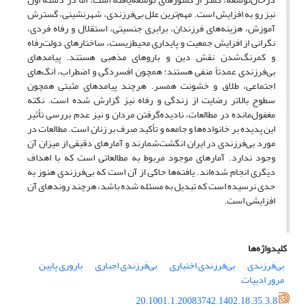
نیز رو به افزایش است. مهم‌ترین علل بی‌فرزندی، شهرنشینی، گسترش
آموزش، هزینه‌های فرزندان، برابری جنسیتی، استقلال و رفاه فردی،
نگرانی از افزایش جمعیت و پایداری محیط‌زیست، ساختارهای دولت‌رفاه
و کمرنگ‌شدن نقش دین و باروهای مذهبی هستند. پیامدهای
بی‌فرزندی عمدتاً منفی هستند: همچون افسردگی و اضطراب، اَنگ‌های
اجتماعی، طلاق و خشونت همسر. هرچند پیامدهای مثبتی همچون
سطوح بالاتر رضایت از زندگی و رفاه نیز گزارش شده است. نکته
مغفول‌مانده در مطالعات، نادیده‌گرفتن مردان و نیز عدم ‌بررسی تأثیر
این پدیده بر خانواده‌ها و جامعه و تأکید صِرف بر زنان است. مطالعات در
مورد بی‌فرزندی در ایران انگشت‌شمارند و آمارهای دقیقی از میزان آن
وجود ندارد. آمارهای موجود مربوط به مطالعاتی است که با اهداف
دیگری انجام شده‌اند. یافته‌ها حاکی از آن است که بی‌فرزندی هنوز به
حدی نرسیده است که تبدیل به مسئله شده باشد، هرچند روندهای آن
افزایشی است.
کلیدواژه‌ها
بی‌فرزندی
بی‌فرزندی اختیاری
بی‌فرزندی اجباری
باروری پایین
مرور ادبیات
20.1001.1.20083742.1402.18.35.3.8