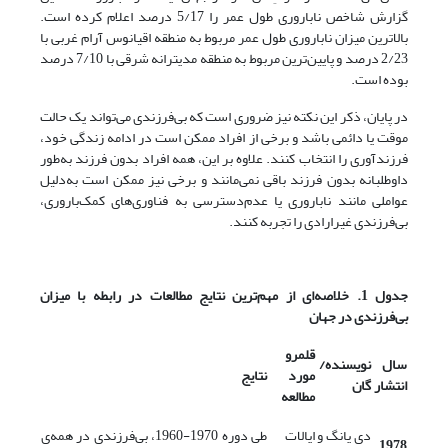
گزارش شاخص ناباروری طول عمر را 5/17 درصد اعلام کرده است.
بالاترین میزان ناباروری طول عمر مربوط به منطقه اقیانوس آرام غربی با
2/23 درصد و پایین‌ترین مربوط به منطقه مدیترانه شرقی با 7/10 درصد
بوده است.
در پایان، ذکر این نکته نیز ضروری است که بی‌فرزندی می‌تواند یک حالت
موقت یا دائمی باشد و برخی از افراد ممکن است در ادامه زندگی خود،
فرزندآوری را انتخاب کنند. علاوه بر این، همه افراد بدون فرزند به‌طور
داوطلبانه بدون فرزند باقی نمی‌مانند و برخی نیز ممکن است به‌دلیل
عواملی مانند ناباروری یا عدم‌دسترسی به فناوری‌های کمک‌باروری،
بی‌فرزندی غیرارادی را تجربه کنند.
جدول 1. خلاصه‌ای از مهم‌ترین نتایج مطالعات در رابطه با میزان
بی‌فرزندی در جهان
قلمرو
سال
نویسنده/
مورد
نتایج
انتشار
گان
مطالعه
دی یانگ و
ایالات
طی دوره 1970-1960، بی‌فرزندی در همه‌ی
1978