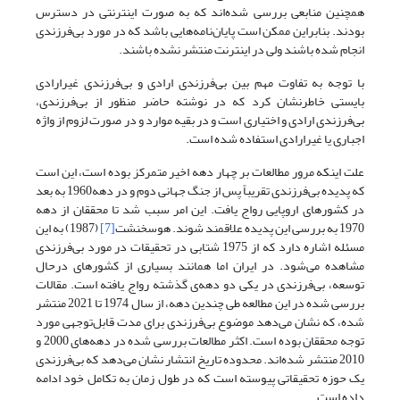
همچنین منابعی بررسی شده‌اند که به صورت اینترنتی در دسترس
بودند. بنابراین ممکن است پایان‌نامه‌هایی باشد که در مورد بی‌فرزندی
انجام شده باشند ولی در اینترنت منتشر نشده باشند.
با توجه به تفاوت مهم بین بی‌فرزندی ارادی و بی‌فرزندی غیرارادی
بایستی خاطرنشان کرد که در نوشته حاضر منظور از بی‌فرزندی،
بی‌فرزندی ارادی و اختیاری است و در بقیه موارد و در صورت لزوم از واژه
اجباری یا غیرارادی استفاده شده است.
علت اینکه مرور مطالعات بر چهار دهه اخیر متمرکز بوده است، این است
که پدیده بی‌فرزندی تقریباً پس از جنگ جهانی دوم و در دهه‌1960 به بعد
در کشورهای اروپایی رواج یافت. این امر سبب شد تا محققان از دهه
1970 به بررسی این پدیده علاقمند شوند. هوسخنشت
[7]
(1987) به این
مسئله اشاره دارد که از 1975 شتابی در تحقیقات در مورد بی‌فرزندی
مشاهده می‌شود. در ایران اما همانند بسیاری از کشورهای درحال
توسعه، بی‌فرزندی در یکی دو دهه‌ی گذشته رواج یافته است. مقالات
بررسی شده در این مطالعه طی چندین دهه، از سال 1974 تا 2021 منتشر
شده، که نشان می‌دهد موضوع بی‌فرزندی برای مدت قابل‌توجهی مورد
توجه محققان بوده است. اکثر مطالعات بررسی شده در دهه‌های 2000 و
2010 منتشر شده‌اند. محدوده تاریخ انتشار نشان می‌دهد که بی‌فرزندی
یک حوزه تحقیقاتی پیوسته است که در طول زمان به تکامل خود ادامه
داده است.