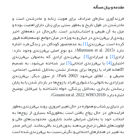
مقدمه و بیان مسأله
فرزندآوری سازه‌ای مترادف برای هویت زنانه و مادرشدن است و
مادرشدن در طول تاریخ و به‌طور سنتی برای زنان دارای اهمیت بوده و
میل به آن طبیعی و اجتناب‌ناپذیر است. بااین‌حال در دهه‌های اخیر
روندی از بی‌فرزندی در جهان و به ویژه در میان جوامع توسعه‌یافته ظهور
کرده است. بی‌فرزندی
[1]
به عدم‌حضور کودکان در زندگی فرد اشاره
دارد (Miettinen et al. 2015). دو نوع اصلی بی‌فرزندی وجود دارد:
ارادی
[2]
و غیرارادی
[3]
. بی‌فرزندی ارادی که به‌عنوان بی‌فرزندی
اختیاری
[4]
یا بی‌فرزندی انتخابی
[5]
نیز شناخته می‌شود، به تصمیم
آگاهانه افراد یا زوج‌ها برای بچه‌دار نشدن به‌دلایل شخصی، اجتماعی،
محیطی و ... اطلاق می‌شود (Park 2002). از سوی دیگر، بی‌فرزندی
غیرارادی به ناتوانی یا دشواری افراد یا زوج‌ها در باردار شدن یا به پایان
رساندن بارداری، به‌دلایل پزشکی، خواه ناشناخته یا غیرقابل توضیح
اشاره دارد (Gouani eat al. 2022; WHO 2018).
در دنیای پرشتاب و همواره در حال تغییر امروزی، روند بی‌فرزندی به‌طور
فزاینده‌ای در حال رواج یافتن است به‌طوری‌که بسیاری از زوج‌ها به
انتخاب خود یا به‌دلیل شرایطی مانند ناباروری، محدودیت‌های مالی و
اولویت‌های شغلی ترجیح می‌دهند بدون فرزند باقی بمانند. این امر منجر
به تغییر در هنجارهای اجتماعی و نگرش نسبت به بی‌فرزندی شده است