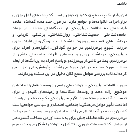
باشد.
این رفتار یک پدیده پیچیده و چندوجهی است که پیامدهای قابل توجهی
برای افراد، خانواده‌ها و جوامع دارد. در طول چند دهه گذشته، علاقه
فزاینده‌ای به مطالعه بی‌فرزندی از دیدگاه‌های مختلف، از جمله
جامعه‌شناختی، جمعیت‌شناختی، روان‌شناختی، پزشکی، تاریخی و
برداشت‌های فمینیستی وجود داشته است. ویژگی‌های افراد بدون
فرزند، شیوع بی‌فرزندی در جوامع گوناگون، انگیزه‌های افراد برای
بی‌فرزندی، بهداشت روانی و جسمانی افراد، پیامدهای ناشی از
بی‌فرزندی، بدنامی ناشی از بی‌فرزندی و پاسخ افراد به این اَنگ‌ها از ابعاد
مختلف مورد مطالعه در این حوزه می‌باشند. پژوهش‌هایی نیز سعی
کرده‌اند تا به بررسی عوامل سطح کلان دخیل در این مسئله بپردازند.
مرور مطالعات بی‌فرزندی می‌تواند نمای جامعی از وضعیت فعلی ادبیات این
موضوع ارائه دهد و روندها، شکاف‌ها و زمینه‌های کلیدی را برای
تحقیقات آینده برجسته سازد. اگرچه بی‌فرزندی یک پدیده جهانی است،
اما تحت تأثیر عوامل فرهنگی، اجتماعی، اقتصادی و سیاسی جوامعی است
که این پدیده در آنجا اتفاق می‌افتد. بنابراین، بررسی مطالعات مربوط به
بی‌فرزندی در نقاط مختلف جهان برای به دست آوردن شناخت گسترده‌تر
از عواملی که تصمیمات باروری و تشکیل خانواده را شکل می‌دهند، مهم
است.