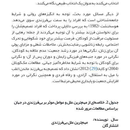
انتخاب می‌کنند به‌عنوان یک انتخاب طبیعی نگاه می‌کنند.
از دیگر مسائل مورد بحث، توجه به انگیزه‌های روانی و شرایط
جامعه‌شناختی است که افراد را به سمت بی‌فرزندی سوق می‌دهد.
هوسخنشت (1982) به بررسی دلایلی پرداخت که افراد تصمیم‌شان را
برای نخواستن فرزند بیشتر با آن توجیه می‌کردند از جمله: رهایی از
مسئولیت مراقبت از کودکان، فرصت بیشتر برای خود شکوفایی و تحرک
اجتماعی، رابطه زناشویی رضایت‌بخش‌تر، ملاحظات شغلی و مزایای پولی
آن برای زنان، نگرانی‌ها در مورد رشد جمعیت؛ عدم علاقه به کودکان،
نگرانی در مورد جنبه‌های فیزیکی زایمان و دوران پس از آن؛ و نگرانی
برای کودکان با توجه به شرایط مخاطره‌آمیز جهانی. مطالعات مک‌کویلان
(2004) و کایخا
[29]
(2012) نشان داد که تصمیم به بی‌فرزند ماندن اغلب
با میل به استقلال، آزادی، و رفاه فردی و همچنین نگرانی در مورد
افزایش جمعیت و پایداری محیطی مرتبط است.
جدول 2. خلاصه‌ای از مهم‌ترین علل و عوامل موثر بر بی‌فرزندی در جهان
براساس مطالعات مرور شده
سال
نویسنده/
مهم‌ترین علل بی‌فرزندی
انتشار
گان