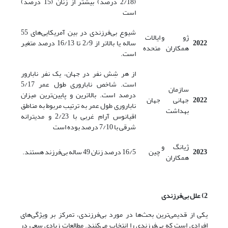
(2/18 درصد) بیشتر از زنان (15 درصد)
است
شیوع بی‌فرزندی در بین آمریکایی‌های 55
ژو و
ایالات
2022
ساله یا بالاتر از 2/9 تا 16/13 درصد متغیر
همکاران
متحده
است.
از هر شِش نفر در جهان، یک نفر نابارور
است. شاخص ناباروری طول عمر 5/17
سازمان
درصد است. بالاترین و پایین‌ترین میزان
2022
جهانی
جهان
ناباروری طول عمر به ترتیب مربوط به مناطق
بهداشت
اقیانوس آرام غربی با 2/23 و مدیترانه
شرقی با 7/10 درصد بوده است
ژیانگ و
2023
چین
16/5 درصد زنان 49 ساله بی‌فرزند هستند.
همکاران
2) علل بی‌فرزندی
یکی از قدیمی‌ترین بحث‌ها در مورد بی‌فرزندی، تمرکز بر ویژگی‌های
افرادی است که بی‌فرزندی را انتخاب می‌کنند. مطالعات زیادی سعی در