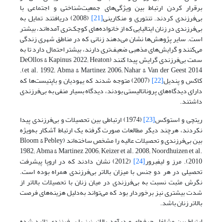
برقرار کردن ارتباط بین ویژگی‌های جمعیت‌شناختی و اجتماعی با
بی‌فرزندی کردند. تنتوری و منکارینی
[21]
(2008) دریافتند تمایل به
بی‌فرزندی در زنان ایتالیایی که از خانواده‌های کوچک‌تری آمده‌اند، بیشتر
است. سایر پژوهش‌ها نشان می‌دهند زنانی که در مناطق شهری زندگی
می‌کنند و گرایش‌های مذهبی ضعیف‌تری دارند، بیشتر احتمال دارد تا به
سمت بی‌فرزندی گرایش پیدا کنند (DeOllos & Kapinus 2022; Heaton
et al. 1992; Abma & Martinez 2006; Nahar & Van der Geest 2014).
کاکس و پندیل
[22]
(2007) متوجه شدند که یهودیان و باپتیست‌ها که
دارای دیدگاه‌های پروناتالیستی بودند، دیدگاه بسیار منفی به بی‌فرزندی
داشتند.
ریتچی و استوکس
[23]
(1974) ارتباطی بین تحصیلات و بی‌فرزندی پیدا
نکردند، هرچند دیگر مطالعات صورت گرفته یک ارتباط آشکار به‌ویژه
بین بی‌فرزندی و تحصیلات عالیه را مشخص ساخته‌اند (Bloom & Pebley
1982; Abma & Martinez 2006; Keizer et al. 2008; Noordhuizen et al.
2010). مرز و لیفبرور
[24]
(2012) نشان دادند که در اروپا پیشرفت
تحصیلی در هر دو جنس با میزان بالاتر بی‌فرزندی همراه بوده است.
نگرش مثبت نسبت به بی‌فرزندی در میان زنان با تحصیلات بالاتر از
شدت بیشتری نیز برخوردار بود که می‌تواند به‌دلیل هزینه‌های فرصت
بالاتر زنان باشد.
ارتباط بین مشاغل حرفه‌ای و درآمد بالاتر نیز با بی‌فرزندی تائید شده