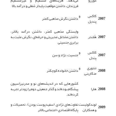
گوررو
می‌دهد. هزینه‌های مستقیم و غیرمستقیم
فرزندان، داشتن موقعیت پایدار شغلی و درآمد بالا
کاکس و
2007
داشتن نگرش مذهبی کمتر
پندیل
وابستگی مذهبی کمتر، داشتن درآمد بالاتر،
2007
هُلندر
داشتن مشاغل مدیریتی و حرفه‌ای، نگرش مثبت به
برابری جنسیتی
کاکس و
2007
جنسیت، نژاد و سن
پندل
تنتوری و
2008
داشتن خانواده کوچکتر
منکارینی
کشورهایی که در اندیشه‌های نو و مدرنیزاسیون
2008
هارا
پیشگام بوده‌اند و گذار جمعیتی دوم را زودتر تجربه
کرده‌اند.
لوندکوئیست
تفاوت‌های نژادی (سفیدپوست بودن)، تحصیلات و
2009
و همکاران
پایگاه اقتصادی-اجتماعی بالاتر