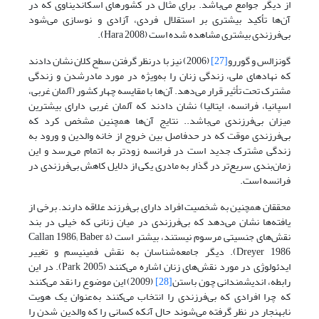
از دیگر جوامع می‌باشد. برای مثال در کشورهای اسکاندیناوی که در
آن‌ها تأکید بیشتری بر استقلال فردی، آزادی و نوسازی می‌شود
بی‌فرزندی بیشتری مشاهده‌ شده است (Hara 2008).
گونزالس و گوررو
[27]
(2006) نیز با درنظر گرفتن سطح کلان نشان دادند
که نهادهای ملی، زندگی زنان را به‌ویژه در مورد مادرشدن و زندگی
مشترک تحت تأثیر قرار می‌دهد. آن‌ها با مقایسه چهار کشور (آلمان غربی،
اسپانیا، فرانسه، ایتالیا) نشان دادند که آلمان غربی دارای بیشترین
میزان بی‌فرزندی می‌باشد.. نتایج آن‌ها همچنین مشخص کرد که
بی‌فرزندی موقت که در حدفاصل بین خروج از خانه والدین و ورود به
زندگی مشترک جدید است در فرانسه زودتر به اتمام می‌رسد و این
زمان‌بندی سریع‌تر در گذار به مادری یکی از دلایل کاهش بی‌فرزندی در
فرانسه است.
محققان همچنین به شخصیت افراد دارای بی‌فرزند علاقه‌ دارند. برخی از
یافته‌ها نشان می‌دهد که بی‌فرزندی در میان زنانی که خیلی در بند
نقش‌های جنسیتی مرسوم نیستند، بیشتر است (Callan 1986; Baber &
Dreyer 1986). دیگر جامعه‌شناسان به نقش فمینیسم و تغییر
ایدئولوژی در مورد نقش‌های زنان اشاره می‌کنند (Park 2005). در این
رابطه، اندیشمندانی چون باستن
[28]
(2009) این موضوع را نقد می‌کنند
که چرا افرادی که بی‌فرزندی را انتخاب می‌کنند به‌عنوان یک هویت
نابهنجار در نظر گرفته می‌شوند حال آنکه کسانی را که والدین شدن را