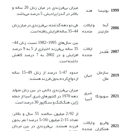
میزان بی‌فرزندی در میان زنان 20 ساله و
1999
یونیسا
هند
بالاتر در آندرا پرادیش، 5 درصد می‌باشد.
آبما و
ایالات
طی دو دهه گذشته، بی‌فرزندی در میان زنان
2006
مارتینز
متحده
44-35 ساله افزایش یافته است.
بین سال‌های 1995-1982 نسبت زنان 44-
ایالات
35 ساله بی‌فرزند اختیاری از 5 به 9 درصد
2007
هُلندر
متحده
افزایش و در 2002 به 7 درصد کاهش
داشته است.
سازمان
حدود 1/47 درصد از زنان 49-15 ساله
2019
جهان
ملل
ازدواج‌کرده بدون فرزند هستند.
میزان بی‌فرزندی دائمی در بین زنان متولد
شرق
2021
سوبوتکا
دهه 1970 در کشورهای شرق آسیا از جمله
آسیا
ژاپن، هنگ‌کنگ و سنگاپور 30 درصد است.
از 2/92 میلیون سالمند 55 سال و بالاتر،
تعداد 2/15 میلیون (5/16 درصد) نفر بدون
والریو و
ایالات
2021
فرزند هستند. بی‌فرزندی در بین مردان
همکاران
متحده