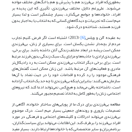
به‌طوری‌که افراد بی‌فرزند هم با پذیرش و هم با انگ‌های مختلف مواجه
می‌شوند. علی‌رغم دلایل مختلف بی‌فرزندی، تأثیری که این پدیده بر
افراد، خانواده‌ها و جوامع می‌گذارد، بسیار چشمگیر است و لذا بسیار
مهم است که تجربیات و دیدگاه‌های کسانی که به انتخاب یا به اجبار بدون
فرزند هستند، شناخته و درک شود.
به عقیده آلن و ویلس
[6]
(2013) اشتباه است اگر فرض کنیم تجارب
مردم از بچه‌دار نشدن یکسان است. برای بسیاری از زنان، بی‌فرزندی
ممکن است ریشه در ابعاد مختلف زندگی آنان داشته باشد. برای برخی،
بی‌فرزندی ارادی با جاذبه‌ها و مزایای یک سبک زندگی بدون فرزند مرتبط
است. برای برخی دیگر انتخاب بی‌فرزندی ممکن است به رد رادیکال‌تر
مادری و فعالیت‌های آن مرتبط باشد. این زنان ممکن است گفتمان‌های
فرهنگی موجود را رد کرده و اقدامات خود را در جهت تضاد با آن‌ها
سازمان‌دهی ‌کنند؛ بنابراین اینکه بی‌فرزندی تا چه حد یک انتخاب آزادانه
است، ناشناخته باقی می‌ماند و هیچ‌کس نمی‌تواند ادعا کند که نیرو‌های
اجتماعی، زنان را به‌طور کامل به اتخاذ تصمیم مجبور می‌کنند.
مطالعه بی‌فرزندی برای درک ما از پویایی‌های ساختار خانواده، آگاهی از
تصمیمات باروری و روندهای جمعیتی بسیار مهم است. درک موضوع
بی‌فرزندی می‌تواند ادراکات و کلیشه‌های اجتماعی و فرهنگی در مورد
افراد بی‌فرزند را برطرف کند. این اطلاعات می‌تواند برای سیاست‌گذاران،
برنامه‌ریزان و سایر متخصصانی که با خانواده‌ها ارتباط دارند، بسیار مفید