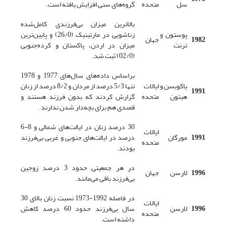
سل
متحده
گروه‌های سنی افزایش یافته است.
بالاترین میزان بی‌فرزندی کامل‌شده
پوستون و
زناشویی در مارتینیک (26/0) و پایین‌ترین
1982
جهان
ترنت
میزان در اردن، پاکستان و کرده‌جنوبی
(02/0) ثبت شد.
براساس داده‌های سال‌های 1977 و 1978
یاکوبسن و
ایالات
تنها 5/3 درصد از مردان و 8/2 درصد از زنان
1991
هیتون
متحده
گزارش کردند که بدون فرزند هستند و
قصدی هم برای بچه‌دار شدن ندارند.
30 درصد زنان در ایالت‌های شمالی و 8-6
ایالات
1991
مورگان
درصد در ایالت‌های جنوبی و غربی بی‌فرزند
متحده
بودند.
در هر جمعیتی حدود 3 درصد زوجین
1996
لارسن
جهان
بی‌فرزند باقی می‌مانند.
در فاصله 1992-1973 نسبت زنان بالای 30
ایالات
1996
لارسن
سال بی‌فرزند حدود 60 درصد کاهش
متحده
داشته است.