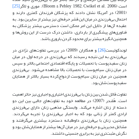
است (Bloom & Pebley 1982; Cwikel et al. 2006). موری و لاگر
[25]
(2001) در آمریکا نشان دادند که پزشکان فرزندان کمتری دارند و
احتمال بی‌فرزندی در میان این قشر حرفه‌ای نیز بیشتر از سایرین بود. به
عقیده آن‌ها از دلایل این امر ممکن است دسترسی بیشتر پزشکان به
فناوری‌های پیشگیری از بارداری، داشتن درک درست از این روش‌ها و
همچنین انگیزه بیشتر برای محدود کردن باروری باشد.
لوندکوئیست
[26]
و همکاران (2009) در بررسی تفاوت‌های نژادی در
بی‌فرزندی به این نتیجه رسیدند که بی‌فرزندی در درجه اول در میان
زنان سفیدپوست با تحصیلات و پایگاه اقتصادی اجتماعی بالاتر و سپس
در میان زنان سیاه‌پوست با تحصیلات بالا مشاهده می‌شود. بی‌فرزندی
همچنین در میان زنان سیاه‌پوست ازدواج‌کرده بسیار بالاتر از همتایان
سفیدپوست‌شان بود.
تفاوت قائل شدن بین زنان با بی‌فرزندی اختیاری و اجباری نیز حائز اهمیت
است. هُلندر (2007) در مطالعه خود به تفاوت‌های جالبی بین این دو
دسته از زنان اشاره می‌کند. وابستگی مذهبی زنان دارای بی‌فرزندی
ارادی کمتر از زنانی بود که به اجبار بی‌فرزندی را تجربه می‌کردند.
همچنین، زنان با بی‌فرزندی داوطلبانه دستمزد بیشتری می‌گرفتند و
مشاغل مدیریتی و حرفه‌ای نیز در میان آن‌ها بیشتر از همتایان‌شان بود و
نگرش مثبت‌تری نیز به برابری جنسیتی داشتند.