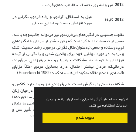
2012
مرز و لیفبرور
تحصیلات بالا، هزینه‌های فرصت
میل به استقلال، آزادی، و رفاه فردی، نگرانی در
2012
کایخا
مورد افزایش جمعیت و پایداری محیطی
تفاوت جنسیتی در انگیزه‌های بی‌فرزندی نیز می‌تواند جالب‌توجه باشد.
بعضی از تحقیقات ادعا کرده‌اند که زنان بیشتر از مردان با انگیزه‌های
نوع‌دوستانه و جمعی (به‌عنوان مثال نگرانی در مورد رشد جمعیت، شک
و تردید در مورد توانایی خود برای والدین شدن و یا نگرانی از آینده
فرزندان با توجه به مشکلات جهانی) رو به بی‌فرزندی می‌آورند،
درحالی‌که مردان بیشتر احتمال دارد به‌دلایل فردی (مثلاً مزایای
اقتصادی یا عدم علاقه به کودکان) استناد کنند (Houseknecht 1982).
شکاف جنسیتی در نگرش نسبت به بی‌فرزندی نیز وجود دارد. کاکس و
پندل (2007) نشان دادند که نگرش مثبت به بی‌فرزندی در میان زنان
بیشتر بوده است. همچنین نگرش مثبت بین جوانان بیش از سالخورده‌ها
این وب سایت از کوکی ها برای اطمینان از ارائه بهترین
بود. مطالعه مرز و لایفبرور (2012) در آمریکا نیز نتایج مشابهی به دنبال
خدمات استفاده می کند.
داشت، بااین‌حال نوردهویزن (2010) در هلند هرگونه تأثیر سن و
کوهورت‌های سنی را بر نگرش نسبت به بی‌فرزندی رد می‌کند.
متوجه شدم
3) پیامدهای بی‌فرزندی