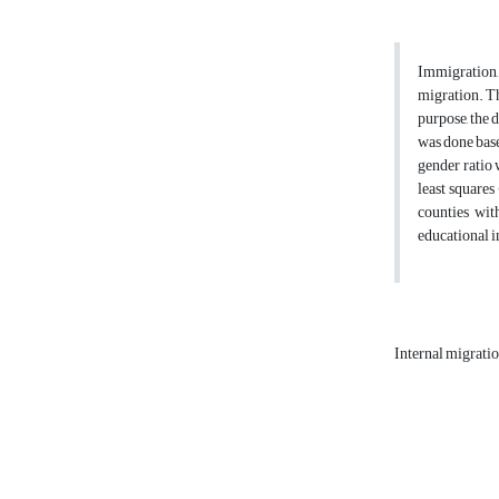
Immigration, 
migration. Th
purpose, the 
was done base
gender ratio 
least squares
counties wit
educational i
Internal migrati