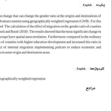
چکیده
English
 change that can change the gender ratio at the origins and destinations of
of Iranian counties using geographically weighted regression (GWR). For this
d. The calculation of the effect of migration on the gender ratio of counties
i and Rood (2018). The results showed that the most significant change in
groups have spatial autocorrelation. Furthermore, compared to the ordinary
 of counties with higher education development and increased this ratio in
t of internal migration, implementing policies to reduce economic and
 in some origin and destination areas.
کلیدواژه‌ها
English
ographically weighted regression
مراجع