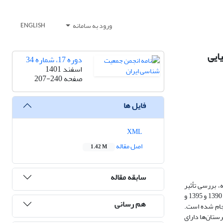
ورود به سامانه
ENGLISH
دوره 17، شماره 34
اسفند 1401
صفحه
207-240
فایل ها
XML
اصل مقاله
1.42 M
سابقه مقاله
، بررسی تأثیر
مهاجرت داخلی بر تغییرات نسبت‌جنسی شهرستان‌های ایران و تبیین این اثر با استفاده از رگرسیون وزن‌دار جغرافیایی بوده است. بدین منظور، از داده‌های سرشماری 1390 و 1395 و
هم رسانی
ست. محاسبه تأثیر مهاجرت بر تغییرات نسبت‌جنسی شهرستان‌ها با روش اثر ترکیبی مهاجرت رودریگرز ویگنولی و رو (2018) انجام شده است.
نین 29-15 سال است و تأثیر مهاجرت بر تغییرات نسبت جنسی کل، 29-15 سال و 49-30 سال شهرستان‌ها دارای