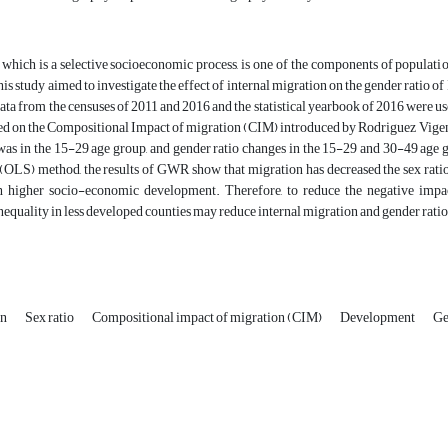
which is a selective socioeconomic process, is one of the components of population
is study aimed to investigate the effect of internal migration on the gender ratio 
data from the censuses of 2011 and 2016 and the statistical yearbook of 2016 were use
d on the Compositional Impact of migration (CIM) introduced by Rodriguez Vigenol
was in the 15-29 age group, and gender ratio changes in the 15-29 and 30-49 age 
 (OLS) method, the results of GWR show that migration has decreased the sex ratio
h higher socio-economic development. Therefore, to reduce the negative impac
nequality in less developed counties may reduce internal migration and gender ratios
on
Sex ratio
Compositional impact of migration (CIM)
Development
Ge