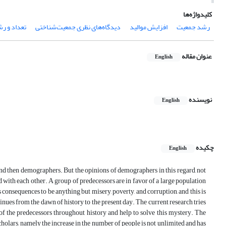
کلیدواژه‌ها
رشد جمعیت
افزایش موالید
دیدگاه‌های نظری جمعیت‌شناختی
تعداد و ر
عنوان مقاله
English
نویسنده
English
چکیده
English
 and then demographers. But the opinions of demographers in this regard, not
ed with each other. A group of predecessors are in favor of a large population
 consequences to be anything but misery, poverty, and corruption, and this is
nues from the dawn of history to the present day. The current research tries
 of the predecessors throughout history and help to solve this mystery. The
holars, namely the increase in the number of people is not unlimited and has