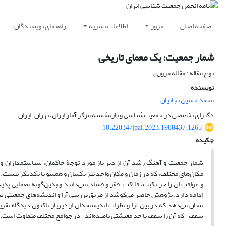
صفحه اصلی
مرور
اطلاعات نشریه
راهنمای نویسندگان
شمار جمعیت: یک معمای تاریخی
نوع مقاله : مقاله مروری
نویسنده
محمد حسین نجاتیان
دکترای تخصصی در جمعیت‌شناسی و بازنشسته مرکز آمار ایران، تهران، ایران
10.22034/jpai.2023.1988437.1265
چکیده
شمار جمعیت و آهنگ رشد آن از دیر باز مورد توجۀ حاکمان، سیاستمداران و
مکان‌های مختلف، که در زمان و مکان واحد نیز یکسان و همسو با یکدیگر نیست. 
و عواقب ان را جز نکبت، فلاکت، فقر و فساد نمی‌دانند و بدین‌گونه معمایی 
ادامه دارد. پژوهش حاضر می‌کوشد از طریق بررسی آرا و اندیشه‌های جمعیتی پیش
نشان می‌دهد که در بین آرا و نظرات اندیشمندان از دیرباز تاکنون دیدگاه تق
سقف- که آن را سقف یا حد معیشتی نامیده‌اند- در جوامع مختلف متفاوت است. من