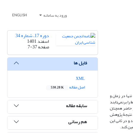
ورود به سامانه
ENGLISH
دوره 17، شماره 34
اسفند 1401
صفحه
7-37
فایل ها
XML
اصل مقاله
530.28 K
ها در زمان و
ا برنمی‌تابند
سابقه مقاله
ر حاضر همچنان
. نتیجۀ پژوهش
و در ثانی این
هم رسانی
ین کند.