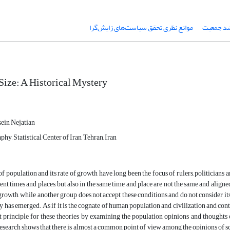
شد جمعیت
موانع نظری تحقق سیاست‌های زایش‌گرا
Size: A Historical Mystery
in Nejatian
y, Statistical Center of Iran, Tehran, Iran
 population and its rate of growth have long been the focus of rulers, politicians
rent times and places, but also in the same time and place are not the same and align
 growth, while another group does not accept these conditions and do not consider its
 has emerged. As if it is the cognate of human population and civilization and conti
nt principle for these theories by examining the population opinions and thoughts
 research shows that there is almost a common point of view among the opinions of sc