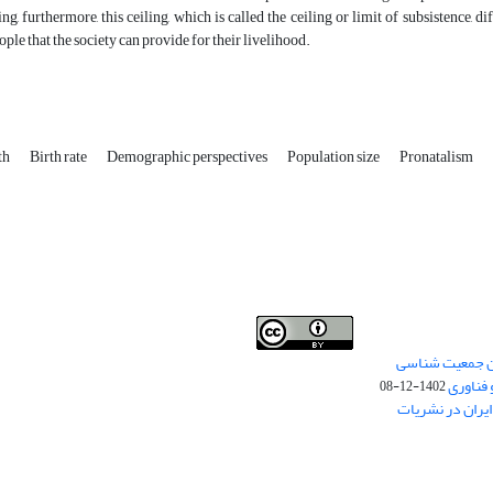
ling, furthermore, this ceiling, which is called the ceiling or limit of subsistence, 
ple that the society can provide for their livelihood.
th
Birth rate
Demographic perspectives
Population size
Pronatalism
من جمعیت شناسی
Creative Commons
This work is licensed under a
 فناوری
Attribution 4.0 International License
1402-12-08
.
یران در نشریات