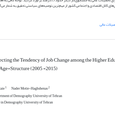
شغلی با کنترل سن و دوره متفاوت بود. بطور متوسط، تمایل دانش‌آموختگان دارای تحصیلات عالی به جستجوی‌کار دیگر حدود 15درص
ای کلان اقتصادی و اجتماعی کشور از مهم‌ترین توصیه‌های سیاستی تحقیق به شمار می‌آ
صیلات عالی
ecting the Tendency of Job Change among the Higher Edu
 Age-Structure (2005 -2015)
1
2
aie
Nader Motie-Haghshenas
rtment of Demography, University of Tehran
 in Demography, University of Tehran