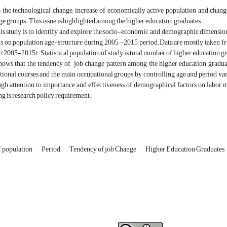
 the technological change, increase of economically active population and changes
ge groups. This issue is highlighted among the higher education graduates.
is study is to identify and explore the socio-economic and demographic dimension
s on population age-structure during 2005 -2015 period.Data are mostly taken fr
n (2005-2015). Statistical population of study is total number of higher education 
hows that the tendency of job change pattern among the higher education graduate
tional courses and the main occupational groups by controlling age and period var
gh attention to importance and effectiveness of demographical factors on labor 
g is research policy requirement.
f population
Period
Tendency of job Change
Higher Education Graduates