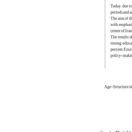
Today, due to
periods and a
The aim of th
with emphasi
center of Ira
The results s
timing ,educa
percent.Enou
policy-makin
Age-Structure o