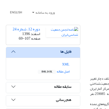
ورود به سامانه
ENGLISH
دوره 12، شماره 24
اسفند 1396
صفحه
69-107
فایل ها
XML
اصل مقاله
846.14 K
تلف دچار تغییر
 جمعیت‌شناختی
سابقه مقاله
 نیروی‌ کار مرکز آمار ایران
طی دوره 1384 تا 1394 بوده است. جامعه آماری تحقیق را تعداد کل شاغلان دانش‌آموخته دارای تحصیلات عالی واقع در گروه‌های سنی 20 تا 64 ساله تشکیل داده که 259085 نفر
هم رسانی
گروه‌های عمده