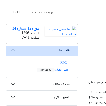
ورود به سامانه
ENGLISH
دوره 12، شماره 24
اسفند 1396
صفحه
7-41
فایل ها
XML
اصل مقاله
880.26 K
د در سال­های دهه 1360، به 1.8 فرزند در سال 1390 و بر اساس داده‌های سرشماری
سابقه مقاله
 با هدف شناخت
هم رسانی
م علل تحولات رخ داده، بررسی شود. شبیه‌سازی مدل از سال 1361 آغاز و تا سال 1425 ادامه می­یابد. زیرسیستم جمعیت از 4 گروه سنی تشکیل
کلیدی بیش از 80 درصد به‌دست آمد. یافته‌های پژوهش نشان