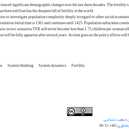
rienced significant demographic changes over the last three decades. The fertility ra
 has been told Iran has the sharpest fall of fertility in the world.
aims to investigate population complexity deeply in regard to other social econo
ulation initial time is 1361 and continues until 1425. Population subsystem consist
how, in two scenarios, TFR will never become less than 1.75 children per woman till 
es will be fully apparent after several years. As time goes on, the policy effects wil
an
System thinking
System dynamics
Fertility
من جمعیت شناسی
Creative Commons
This work is licensed under a
 فناوری
Attribution 4.0 International License
1402-12-08
.