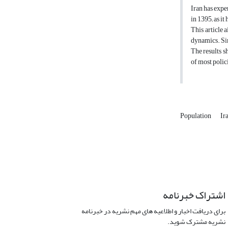
Iran has expe
in 1395; as it
This article 
dynamics. Sim
The results s
of most polici
Population
Ir
اشتراک خبرنامه
برای دریافت اخبار و اطلاعیه های مهم نشریه در خبرنامه
نشریه مشترک شوید.