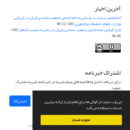
آخرین اخبار
اختصاص «رتبه ب» به نشریه نامه انجمن جمعیت شناسی ایران در ارزیابی
وزارت علوم، تحقیقات و فناوری
1402-12-08
قرار گرفتن نامه انجمن جمعیت شناسی ایران در نشریات لیست انتظار
1402-
06-08
Creative Commons Attribution 4.0
This work is licensed under a
International License
.
اشتراک خبرنامه
برای دریافت اخبار و اطلاعیه های مهم نشریه در خبرنامه نشریه مشترک
شوید.
اشتراک
این وب سایت از کوکی ها برای اطمینان از ارائه بهترین
خدمات استفاده می کند.
متوجه شدم
سامانه مدیریت نشریات علمی.
طراحی و پیاده سازی از
سیناوب