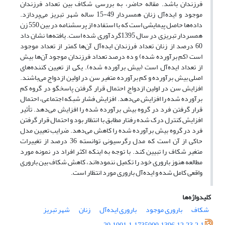
فرزندان باشد. مقاله حاضر، به بررسی شکاف بین تعداد فرزندان
موجود و ایده‌آل زنان همسردار 49-15 ساله شهر تبریز می‌پردازد.
داده‌ها حاصل پیمایشی است که با استفاده از پرسشنامه در بین 550 زن
همسردار تبریزی در سال 1395گرد‌آوری شده است. یافته‌ها نشان داد
60 درصد از زنان تعداد فرزندان ایده‌آل آن‌ها کمتر از تعداد موجود
است (کم برآورده شده) و ده درصد تعداد فرزندان موجود آن‌ها بیش
از تعداد ایده‌آل است (بیش برآورده شده). یکی از تعیین کننده‌های
اصلی بیش برآورده و کم برآورده متغیر سن در اولین ازدواج می‌باشند.
افزایش سن در اولین ازدواج احتمال قرار گرفتن پاسخگو در گروه کم
برآورده شده را افزایش می‌دهد. افزایش فشار شبکه اجتماعی، احتمال
قرار گرفتن فرد در گروه بیش برآورده شده را افزایش می‌دهد. تأثیر
افزایش کنترل درک شده رفتار مطابق با انتظار بود و احتمال قرار گرفتن
فرد در گروه بیش برآورده شده را کاهش می‌دهد. ضرایب تعیین مدل
حاکی از آن است که مدل رگرسیونی توانسته 36 درصد از تغییرات
متغیر شکاف را تبیین کند. با توجه به اینکه اکثر افراد در نمونه مورد
مطالعه هنوز باروری خود را تکمیل ننموده‌اند، کاهش شکاف بین باروری
واقعی کامل شده و ایده‌آل باروری مورد انتظار است.
کلیدواژه‌ها
شکاف
باروری موجود
باروری ایده‌آل
زنان
شهر تبریز