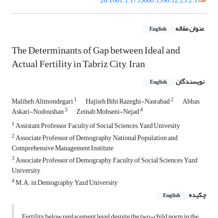
20.1001.1.1735000.1396.12.23.2.1
عنوان مقاله
English
The Determinants of Gap between Ideal and
Actual Fertility in Tabriz City, Iran
نویسندگان
English
1
2
Maliheh Alimondegari
Hajiieh Bibi Razeghi-Nasrabad
Abbas
3
4
Askari-Nodoushan
Zeinab Mohseni-Nejad
1
Assistant Professor, Faculty of Social Sciences, Yazd Univesity
2
Associate Professor of Demography, National Population and
Comprehensive Management Institute
3
Associate Professor of Demography, Faculty of Social Sciences, Yazd
University
4
M.A. in Demography, Yazd University
چکیده
English
Fertility below replacement level despite the two-child norm in the