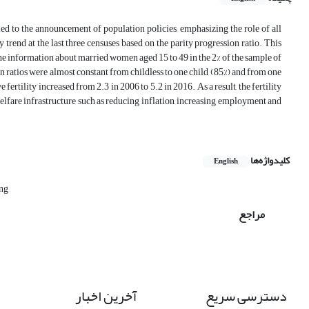
led to the announcement of population policies, emphasizing the role of all
ty trend at the last three censuses based on the parity progression ratio. This
he information about married women aged 15 to 49 in the 2% of the sample of
n ratios were almost constant from childless to one child (85%) and from one
fertility increased from 2.3 in 2006 to 5.2 in 2016. As a result, the fertility
lfare infrastructure such as reducing inflation, increasing employment and
کلیدواژه‌ها
English
ing
مراجع
دسترسی سریع
آخرین اخبار