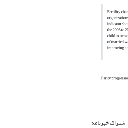
Fertility cha
organizations
indicator sho
the 2006 to 2
child to two 
of married wo
improving hou
Parity progressio
اشتراک خبرنامه