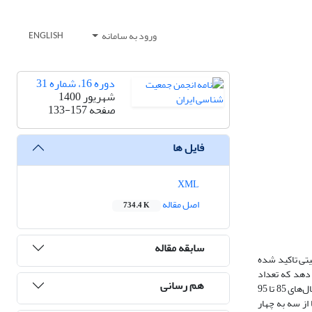
ورود به سامانه
ENGLISH
دوره 16، شماره 31
شهریور 1400
صفحه
133-157
فایل ها
XML
اصل مقاله
734.4 K
سابقه مقاله
یتی تاکید شده
دهد که تعداد
هم رسانی
مشخصی فرزند داشته و فرزندان بعدی را می‌خواهند. لذا اطلاعات مربوط به رتبه موالید در میان نمونه زنان همسردار 15 تا 49 ساله در نمونه دو درصدی سرشماری سال‌های 85 تا 95
ک به دو فرزند (‌76درصد‌) تقریبا ثابت بوده اما از سه به چهار