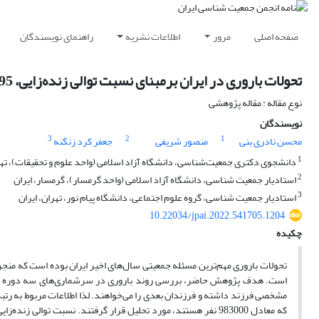
صفحه اصلی
مرور
اطلاعات نشریه
راهنمای نویسندگان
تحولات باروری در ایران برمبنای نسبت توالی زنده‌زایی، 95-1385
نوع مقاله : مقاله پژوهشی
نویسندگان
3
2
1
محسن نادری بنی
منصور شریفی
جعفر کرد زنگنه
1
دانشجوی دکتری جمعیت‌شناسی، دانشگاه آزاد اسلامی (واحد علوم و تحقیقات)، تهرا
2
استادیار جمعیت شناسی، دانشگاه آزاد اسلامی (واحد گرمسار)، گرمسار، ایران
3
استادیار جمعیت شناسی، گروه علوم اجتماعی، دانشگاه پیام نور، تهران، ایران
10.22034/jpai.2022.541705.1204
چکیده
تحولات باروری مهم‌ترین مسئله جمعیتی سال‌های اخیر ایران بوده است که منج
است. هدف پژوهش حاضر، بررسی روند باروری در سرشماری‌های سه دوره گذش