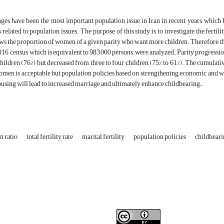
nges have been the most important population issue in Iran in recent years, which 
 related to population issues. The purpose of this study is to investigate the fertili
ws the proportion of women of a given parity who want more children. Therefore, t
016 census, which is equivalent to 983,000 persons, were analyzed. Parity progressio
children (76%) but decreased from three to four children (75% to 61%). The cumulative 
men is acceptable but population policies based on strengthening economic and we
sing will lead to increased marriage and ultimately enhance childbearing
.
n ratio
total fertility rate
marital fertility
population policies
childbear